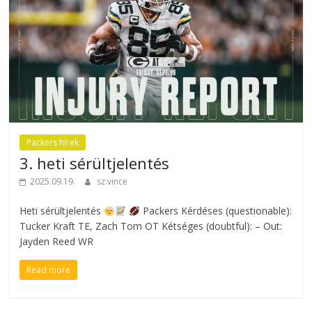
Packers hírek
3. heti sérültjelentés
2025.09.19.
sz.vince
Heti sérültjelentés
Packers Kérdéses (questionable):
Tucker Kraft TE, Zach Tom OT Kétséges (doubtful): – Out:
Jayden Reed WR
Read more