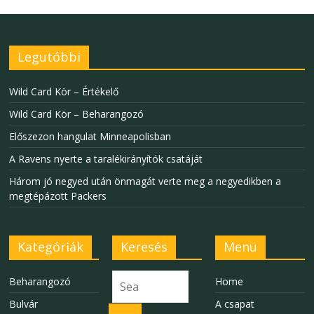
Legutóbbi
Wild Card Kör – Értékelő
Wild Card Kör – Beharangozó
Előszezon hangulat Minneapolisban
A Ravens nyerte a taralékirányítók csatáját
Három jó negyed után önmagát verte meg a negyedikben a
megtépázott Packers
Kategóriák
Keresés
Menü
Beharangozó
Home
Bulvár
A csapat