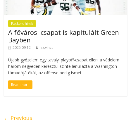
Packers hírek
A fővárosi csapat is kapitulált Green
Bayben
2025.09.12.
sz.vince
Újabb győzelem egy tavalyi playoff-csapat ellen: a védelem
három negyeden keresztül szinte lenullázta a Washington
támadójátékát, az offense pedig ismét
Read more
← Previous