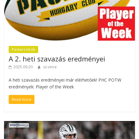
Packers hírek
A 2. heti szavazás eredményei
2025.09.20.
sz.vince
A heti szavazás eredményei már elérhetőek! PHC POTW
eredmények: Player of the Week
Read more