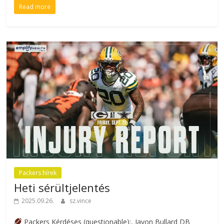
Read more
Packers hírek
Heti sérültjelentés
2025.09.26.
sz.vince
Packers Kérdéses (questionable):, Javon Bullard DB