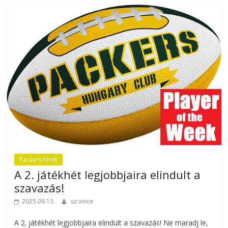
Packers hírek
A 2. játékhét legjobbjaira elindult a
szavazás!
2025.09.13.
sz.vince
A 2. játékhét legjobbjaira elindult a szavazás! Ne maradj le,