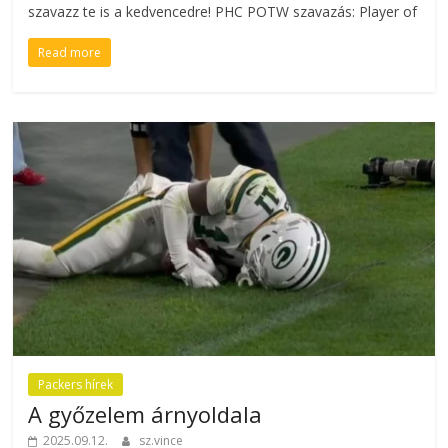
szavazz te is a kedvencedre! PHC POTW szavazás: Player of
Read more
Packers hírek
A győzelem árnyoldala
2025.09.12.
sz.vince