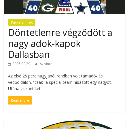
Packers hírek
Döntetlenre végződött a
nagy adok-kapok
Dallasban
2025.09.29.
sz.vince
Az első 25 perc nagyjából rendben volt támadó- és
védőoldalon, “csak” a special team hibázott egy nagyot.
Utána viszont két
Read more