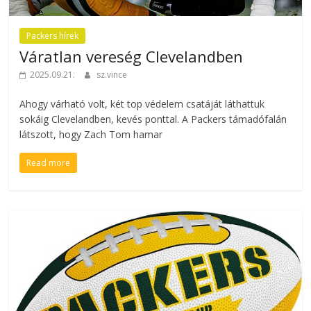
Packers hírek
Váratlan vereség Clevelandben
2025.09.21.
sz.vince
Ahogy várható volt, két top védelem csatáját láthattuk
sokáig Clevelandben, kevés ponttal. A Packers támadófalán
látszott, hogy Zach Tom hamar
Read more