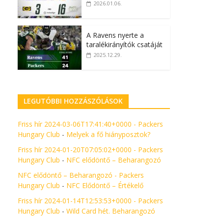
2026.01.06.
A Ravens nyerte a
taralékirányítók csatáját
2025.12.29.
LEGUTÓBBI HOZZÁSZÓLÁSOK
Friss hír 2024-03-06T17:41:40+0000 - Packers
Hungary Club
-
Melyek a fő hiányposztok?
Friss hír 2024-01-20T07:05:02+0000 - Packers
Hungary Club
-
NFC elődöntő – Beharangozó
NFC elődöntő – Beharangozó - Packers
Hungary Club
-
NFC Elődöntő – Értékelő
Friss hír 2024-01-14T12:53:53+0000 - Packers
Hungary Club
-
Wild Card hét. Beharangozó