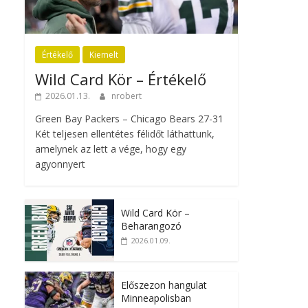
Értékelő
Kiemelt
Wild Card Kör – Értékelő
2026.01.13.
nrobert
Green Bay Packers – Chicago Bears 27-31
Két teljesen ellentétes félidőt láthattunk,
amelynek az lett a vége, hogy egy
agyonnyert
Wild Card Kör –
Beharangozó
2026.01.09.
Előszezon hangulat
Minneapolisban