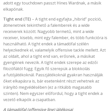
adott egy touchdown passzt Hines Wardnak, a másik
elkapónak.
Tight end (TE)
– A tight end egyfajta „hibrid” pozíció,
átmenetnek tekinthető a falemberek és a wide
receiverek között. Nagyobb termetű, mint a wide
receiver, kisebb, mint egy falember, és több funkcióra is
használható. A tight endek a támadófal szélén
helyezkednek el, valamelyik offensive tackle mellett. Azt
az oldalt, ahol a tight end van, erősnek, a másikat
gyengének nevezik. A tight endek szerepe az edzői
filozófiától függ. Egyik fő szerepük a blokkolás
a futójátékoknál. Passzjátékoknál gyakran használják
őket elkapásra is, bár esetenként részt vehetnek az
irányító megvédésében (ez a ritkább magasabb
szinten). Nem egyszer előfordul, hogy a tight endek a
vezető elkapók a csapatban.
A támadófal (offensive line) játékosai