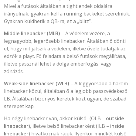
Mivel a futások általában a tight endek oldalára
irányulnak, gyakran kell a running backeket szerelniük.
Gyakran küldhetik a QB-ra, ez a „blitz”.
Middle linebacker (MLB)
– A védelem vezére, a
legnagyobb, legerősebb linebacker. Általában ő dönti
el, hogy mit játszik a védelem, illetve ővele tudatják az
edzők a playt. Fő feladata a belső futások megállítása,
illetve passznál lehet a dolga emberfogás, vagy
zónázás.
Weak-side linebacker (WLB)
– A leggyorsabb a három
linebacker közül, általában ő a legjobb passzvédekező
LB. Általában bizonyos keretek közt ugyan, de szabad
szerepet kap.
Ha négy linebacker van, akkor külső- (OLB –
outside
linebacker
), illetve belső linebackerként (ILB –
inside
linebacker
) hivatkoznak rájuk. Ilyenkor mindkét külső