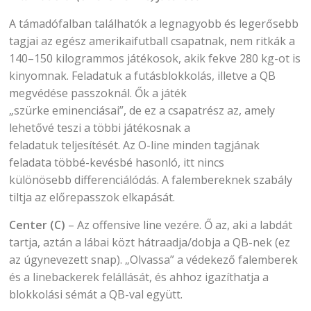
A támadófalban találhatók a legnagyobb és legerősebb
tagjai az egész amerikaifutball csapatnak, nem ritkák a
140–150 kilogrammos játékosok, akik fekve 280 kg-ot is
kinyomnak. Feladatuk a futásblokkolás, illetve a QB
megvédése passzoknál. Ők a játék
„szürke eminenciásai”, de ez a csapatrész az, amely
lehetővé teszi a többi játékosnak a
feladatuk teljesítését. Az O-line minden tagjának
feladata többé-kevésbé hasonló, itt nincs
különösebb differenciálódás. A falembereknek szabály
tiltja az előrepasszok elkapását.
Center (C)
– Az offensive line vezére. Ő az, aki a labdát
tartja, aztán a lábai közt hátraadja/dobja a QB-nek (ez
az úgynevezett snap). „Olvassa” a védekező falemberek
és a linebackerek felállását, és ahhoz igazíthatja a
blokkolási sémát a QB-val együtt.