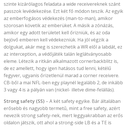
szinte kizárólagos feladata a wide receivereknek szánt
passzok levédekezése. Ezt két fő módon teszik. Az egyik
az emberfogásos védekezés (man-to-man), amikor
szorosan követik az emberüket. A másik a zónázás,
amikor egy adott területet kell őrizniük, és az oda
bejövő emberen kell védekezniük. Ha jól végzik a
dolgukat, akár meg is szerezhetik a WR elől a labdát, ez
az interception, a védőjáték talán leglátványosabb
eleme. Létezik a ritkán alkalmazott cornerbackblitz is,
de ez amellett, hogy igen hatásos tud lenni, kétélű
fegyver, ugyanis őrizetlenül marad a corner receivere.
CB-ből a mai NFL-ben egy playnél legalább 2, de inkább
3 vagy 4 is a pályán van (nickel- illetve dime-felállás).
Strong safety (SS)
– A két safety egyike. Bár általában
erősebb és nagyobb termetű, mint a free safety, azért
nevezik strong safety-nek, mert leggyakrabban az erős
oldalon játszik, ott ahol a strong-side LB és a TE is