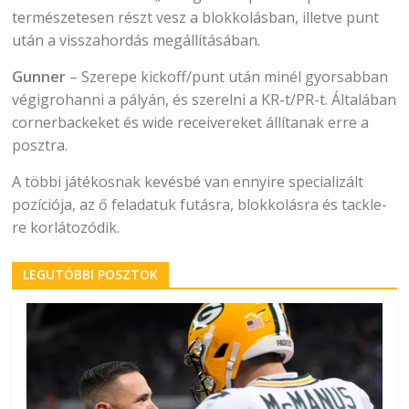
természetesen részt vesz a blokkolásban, illetve punt
után a visszahordás megállításában.
Gunner
– Szerepe kickoff/punt után minél gyorsabban
végigrohanni a pályán, és szerelni a KR-t/PR-t. Általában
cornerbackeket és wide receivereket állítanak erre a
posztra.
A többi játékosnak kevésbé van ennyire specializált
pozíciója, az ő feladatuk futásra, blokkolásra és tackle-
re korlátozódik.
LEGUTÓBBI POSZTOK