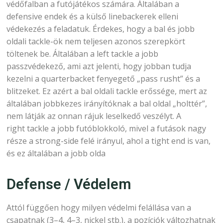
védőfalban a futójátékos számára. Általában a
defensive endek és a külső linebackerek elleni
védekezés a feladatuk. Érdekes, hogy a bal és jobb
oldali tackle-ök nem teljesen azonos szerepkört
töltenek be. Általában a left tackle a jobb
passzvédekező, ami azt jelenti, hogy jobban tudja
kezelni a quarterbacket fenyegető „pass rusht” és a
blitzeket. Ez azért a bal oldali tackle erőssége, mert az
általában jobbkezes irányítóknak a bal oldal „holttér”,
nem látják az onnan rájuk leselkedő veszélyt. A
right tackle a jobb futóblokkoló, mivel a futások nagy
része a strong-side felé irányul, ahol a tight end is van,
és ez általában a jobb olda
Defense / Védelem
Attól függően hogy milyen védelmi felállása van a
csapatnak (3–4, 4–3, nickel stb.), a pozíciók változhatnak