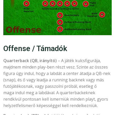
Offense / Támadók
Quarterback (QB, irányító)
– A játék kulcsfigurája,
majdnem minden play-ben részt vesz. Szinte az összes
figura úgy indul, hogy a labdát a center átadja a QB-nek
(snap), és ő vagy leadja a running backnek vagy más
futójátékosnak, vagy passzolni próbál, esetleg ő
maga indul meg a labdával. A quarterbackeknek
rendkívül pontosan kell ismerniük minden playt, gyors
helyzetfelismerő képességgel kell rendelkezniük.