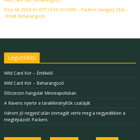
Friss hír 2024-01-07T13:16:16+0000 - Packers Hungary Club
-
18.hét Beharangozó
Legutóbbi
Wild Card Kör – Értékelő
Wild Card Kör – Beharangozó
Előszezon hangulat Minneapolisban
A Ravens nyerte a taralékirányítók csatáját
Három jó negyed után önmagát verte meg a negyedikben a
megtépázott Packers