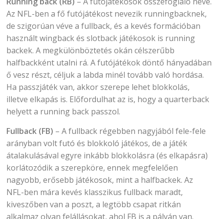
Running back (RB)
– A futójátékosok összefoglaló neve.
Az NFL-ben a fő futójátékost nevezik runningbacknek,
de szigorúan véve a fullback, és a kevés formációban
használt wingback és slotback játékosok is running
backek. A megkülönböztetés okán célszerűbb
halfbackként utalni rá. A futójátékok döntő hányadában
ő vesz részt, céljuk a labda minél tovább való hordása.
Ha passzjáték van, akkor szerepe lehet blokkolás,
illetve elkapás is. Előfordulhat az is, hogy a quarterback
helyett a running back passzol.
Fullback (FB)
– A fullback régebben nagyjából fele-fele
arányban volt futó és blokkoló játékos, de a játék
átalakulásával egyre inkább blokkolásra (és elkapásra)
korlátozódik a szerepköre, ennek megfelelően
nagyobb, erősebb játékosok, mint a halfbackek. Az
NFL-ben mára kevés klasszikus fullback maradt,
kiveszőben van a poszt, a legtöbb csapat ritkán
alkalmaz olyan felállásokat, ahol FB is a pályán van.