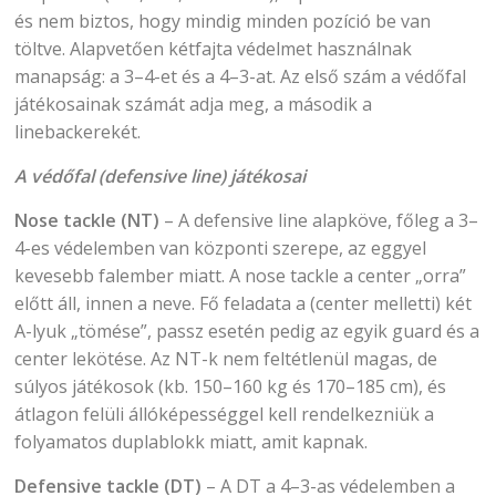
és nem biztos, hogy mindig minden pozíció be van
töltve. Alapvetően kétfajta védelmet használnak
manapság: a 3–4-et és a 4–3-at. Az első szám a védőfal
játékosainak számát adja meg, a második a
linebackerekét.
A védőfal (defensive line) játékosai
Nose tackle (NT)
– A defensive line alapköve, főleg a 3–
4-es védelemben van központi szerepe, az eggyel
kevesebb falember miatt. A nose tackle a center „orra”
előtt áll, innen a neve. Fő feladata a (center melletti) két
A-lyuk „tömése”, passz esetén pedig az egyik guard és a
center lekötése. Az NT-k nem feltétlenül magas, de
súlyos játékosok (kb. 150–160 kg és 170–185 cm), és
átlagon felüli állóképességgel kell rendelkezniük a
folyamatos duplablokk miatt, amit kapnak.
Defensive tackle (DT)
– A DT a 4–3-as védelemben a