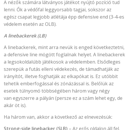
A nézők számára látványos játékot nyújtó pozíció tud
lenni. Ők a védőfal leggyorsabb tagjai, sokszor az
egész csapat legjobb atlétája épp defensive end (3-4-es
védelem esetén az OLB).
A linebackerek (LB)
A linebackerek, mint arra nevük is enged következtetni,
a defensive line mögött foglalnak helyet. A linebackerek
a legsokoldalúbb játékosok a védelemben. Elsődleges
szerepük a futás elleni védekezés, de támadhatják az
irányítót, illetve foghatják az elkapókat is. Ez utóbbit
tehetik emberfogással és zónázással is. Belőlük az
esetek túlnyomó többségében három vagy négy
van egyszerre a pályán (persze ez a szám lehet egy, de
akár öt is).
Ha három van, akkor a következő az elnevezésük:
Strong-side linebacker (SLB)
– Az erős oldalon áll fel.