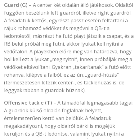
Guard (G)
– A center két oldalán álló játékosok. Oldaltól
függően beszélünk left guardról, illetve right guardról.
A feladatuk kettős, egyrészt passz esetén feltartani a
rájuk rohamozó védőket és megóvni a QB-t a
ledöntéstől, másrészt ha futó playt játszik a csapat, és a
RB belül próbál meg futni, akkor lyukat kell nyitni a
védőfalon. A playekben előre meg van határozva, hogy
hol kell ezt a lyukat „megnyitni”, innen próbálják meg a
védőket eltávolítani. Gyakran „takarítanak” a futó előtt
rohanva, kilépve a falból, ez az ún. „guard-húzás”
(természetesen létezik center-, és tacklehúzás is, de
leggyakrabban a guardok húznak).
Offensive tackle (T)
– A támadófal legmagasabb tagjai.
A guardok külső oldalán foglalnak helyett,
értelemszerűen kettő van belőlük. A feladatuk
megakadályozni, hogy oldalról bárki is mögéjük
kerüljön és a QB-t ledöntse, valamint lyukat nyitni a