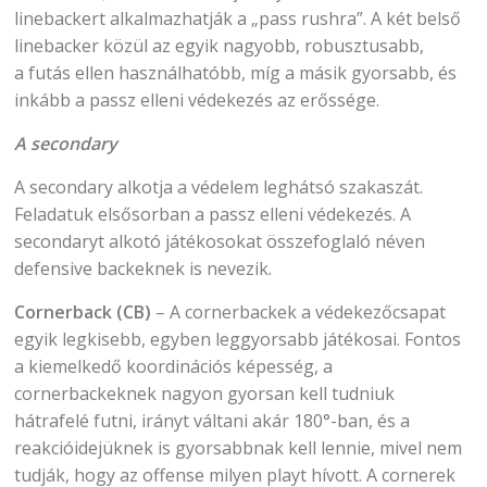
linebackert alkalmazhatják a „pass rushra”. A két belső
linebacker közül az egyik nagyobb, robusztusabb,
a futás ellen használhatóbb, míg a másik gyorsabb, és
inkább a passz elleni védekezés az erőssége.
A secondary
A secondary alkotja a védelem leghátsó szakaszát.
Feladatuk elsősorban a passz elleni védekezés. A
secondaryt alkotó játékosokat összefoglaló néven
defensive backeknek is nevezik.
Cornerback (CB)
– A cornerbackek a védekezőcsapat
egyik legkisebb, egyben leggyorsabb játékosai. Fontos
a kiemelkedő koordinációs képesség, a
cornerbackeknek nagyon gyorsan kell tudniuk
hátrafelé futni, irányt váltani akár 180°-ban, és a
reakcióidejüknek is gyorsabbnak kell lennie, mivel nem
tudják, hogy az offense milyen playt hívott. A cornerek