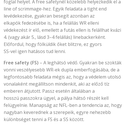
foglal helyet. A free safetynél közelebb helyezkedik el a
line of scrimmage-hez. Egyik feladata a tight end
levédekezése, gyakran besegít azonban az
elkapók fedezésébe is, ha a felállás WR elleni
védekezést ír elő, emellett a futás ellen is felállhat kvázi
4. (vagy akár 5., lásd 3–4 felállás) linebackerként.
Előfordul, hogy fölküldik őket blitzre, ez gyors
SS-vel igen hatásos tud lenni.
Free safety (FS)
– A leghátsó védő. Gyakran be szokták
vonni veszélyesebb WR-ek dupla emberfogásába, de a
legfontosabb feladata mégis az, hogy a védelem utolsó
vonalaként megállítson mindenkit, aki az előző tíz
emberen átjutott. Passz esetén általában a
hosszú passzokra ügyel, a pálya hátsó részét kell
felügyelnie. Manapság az NFL-ben a tendencia az, hogy
nagyban keverednek a szerepeik, egyre nehezebb
különbséget tenni a FS és a SS között.