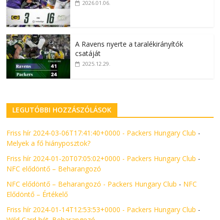
2026.01.06.
A Ravens nyerte a taralékirányítók
csatáját
2025.12.29.
LEGUTÓBBI HOZZÁSZÓLÁSOK
Friss hír 2024-03-06T17:41:40+0000 - Packers Hungary Club
-
Melyek a fő hiányposztok?
Friss hír 2024-01-20T07:05:02+0000 - Packers Hungary Club
-
NFC elődöntő – Beharangozó
NFC elődöntő – Beharangozó - Packers Hungary Club
-
NFC
Elődöntő – Értékelő
Friss hír 2024-01-14T12:53:53+0000 - Packers Hungary Club
-
Wild Card hét. Beharangozó