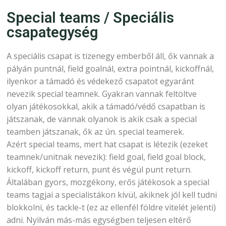
Special teams / Speciális
csapategység
A speciális csapat is tizenegy emberből áll, ők vannak a
pályán puntnál, field goalnál, extra pointnál, kickoffnál,
ilyenkor a támadó és védekező csapatot egyaránt
nevezik special teamnek. Gyakran vannak feltöltve
olyan játékosokkal, akik a támadó/védő csapatban is
játszanak, de vannak olyanok is akik csak a special
teamben játszanak, ők az ún. special teamerek.
Azért special teams, mert hat csapat is létezik (ezeket
teamnek/unitnak nevezik): field goal, field goal block,
kickoff, kickoff return, punt és végül punt return.
Általában gyors, mozgékony, erős játékosok a special
teams tagjai a specialistákon kívül, akiknek jól kell tudni
blokkolni, és tackle-t (ez az ellenfél földre vitelét jelenti)
adni. Nyilván más-más egységben teljesen eltérő