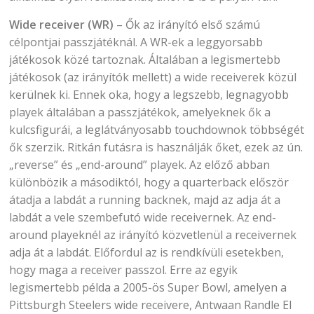
Wide receiver (WR)
– Ők az irányító első számú
célpontjai passzjátéknál. A WR-ek a leggyorsabb
játékosok közé tartoznak. Általában a legismertebb
játékosok (az irányítók mellett) a wide receiverek közül
kerülnek ki. Ennek oka, hogy a legszebb, legnagyobb
playek általában a passzjátékok, amelyeknek ők a
kulcsfigurái, a leglátványosabb touchdownok többségét
ők szerzik. Ritkán futásra is használják őket, ezek az ún.
„reverse” és „end-around” playek. Az előző abban
különbözik a másodiktól, hogy a quarterback először
átadja a labdát a running backnek, majd az adja át a
labdát a vele szembefutó wide receivernek. Az end-
around playeknél az irányító közvetlenül a receivernek
adja át a labdát. Előfordul az is rendkívüli esetekben,
hogy maga a receiver passzol. Erre az egyik
legismertebb példa a 2005-ös Super Bowl, amelyen a
Pittsburgh Steelers wide receivere, Antwaan Randle El