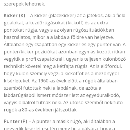
szerepek lehetnek.
Kicker (K)
– A kicker (placekicker) az a játékos, aki a field
goalokat, a kezdőrúgásokat (kickoff) és az extra
pontokat rúgja, vagyis az olyan rúgószituációkban
használatos, mikor a a labda a földre van helyezve.
Általában egy csapatban egy kicker és egy punter van. A
punter/kicker pozíciókat azonban egymás között ritkán
vegyítik a profi csapatoknál, ugyanis teljesen különböző
technikát követel meg a kétfajta rúgás. Az is előfordul,
hogy külön személy végzi a kickoffot és a mezőnygól-
kísérleteket. Az 1960-as évek előtt a rúgók általában
szemből futottak neki a labdának, de azóta a
labdarúgásból ismert módszer lett az egyeduralkodó,
vagyis oldalról futnak neki. Az utolsó szemből nekifutó
rugók a 80-as években játszottak.
Punter (P)
– A punter a másik rúgó, aki általában a
negyedik kísérlet esetén megy be a pályára, hogy a