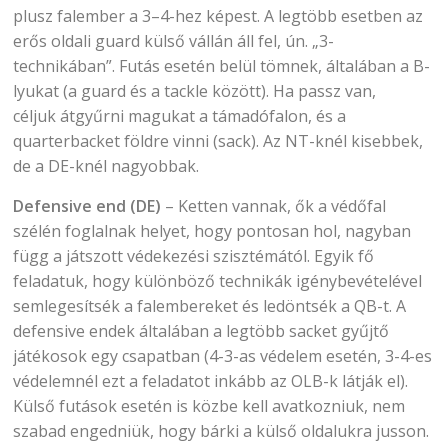
plusz falember a 3–4-hez képest. A legtöbb esetben az
erős oldali guard külső vállán áll fel, ún. „3-
technikában”. Futás esetén belül tömnek, általában a B-
lyukat (a guard és a tackle között). Ha passz van,
céljuk átgyűrni magukat a támadófalon, és a
quarterbacket földre vinni (sack). Az NT-knél kisebbek,
de a DE-knél nagyobbak.
Defensive end (DE)
– Ketten vannak, ők a védőfal
szélén foglalnak helyet, hogy pontosan hol, nagyban
függ a játszott védekezési szisztémától. Egyik fő
feladatuk, hogy különböző technikák igénybevételével
semlegesítsék a falembereket és ledöntsék a QB-t. A
defensive endek általában a legtöbb sacket gyűjtő
játékosok egy csapatban (4-3-as védelem esetén, 3-4-es
védelemnél ezt a feladatot inkább az OLB-k látják el).
Külső futások esetén is közbe kell avatkozniuk, nem
szabad engedniük, hogy bárki a külső oldalukra jusson.