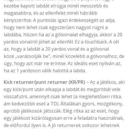
kezébe kapott labdát elrúgja minél messzebb és
magasabbra, és az ellenfelet minél hátrább
kényszerítse. A puntolás igazi érdekességét az adja,
hogy nem lehet csak egyszerűen nagyot rúgni a
labdába, hiszen ha az a gólvonalat elhagyja, akkor a 20
yardos vonalról jöhet az ellenfél. Ez a touchback. A cél
az, hogy a labdát a 20 yardos vonal és a gólvonal
közé „varázsolják be”, minél közelebb a gólvonalhoz, de
úgy, hogy azt már ne érintse. Az ideális eset nyilván az,
ha az 1 yardoson válik halottá a labda.
Kick returner/punt returner (KR/PR)
– Az a játékos, aki
egy kick/punt után elkapja a labdát és megpróbál vele
visszafutni, amennyit csak lehet (a meglehetősen ritka,
ám kedvezőbb eset a TD). Általában gyors, mozgékony,
apróbb játékosok játsszák. Elég ritka az az eset, hogy
egy játékost kizárólagosan erre a feladatra használnak,
de előfordul ilyen is. A jó returnerek sokszor lehetnek