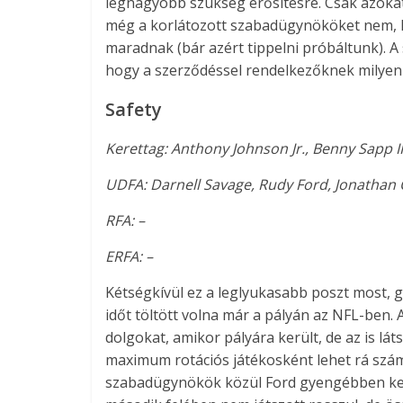
legnagyobb szükség erősítésre. Csak azokat
még a korlátozott szabadügynököket nem, h
maradnak (bár azért tippelni próbáltunk). A
hogy a szerződéssel rendelkezőknek milyen 
Safety
Kerettag: Anthony Johnson Jr., Benny Sapp II
UDFA: Darnell Savage, Rudy Ford, Jonathan
RFA: –
ERFA: –
Kétségkívül ez a leglyukasabb poszt most, g
időt töltött volna már a pályán az NFL-ben.
dolgokat, amikor pályára került, de az is lá
maximum rotációs játékosként lehet rá szám
szabadügynökök közül Ford gyengébben kezd