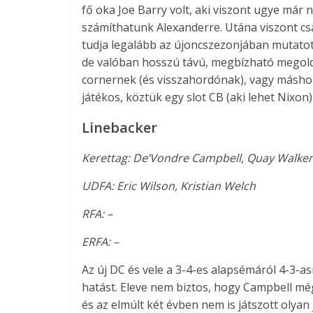
fő oka Joe Barry volt, aki viszont ugye már 
számíthatunk Alexanderre. Utána viszont cs
tudja legalább az újoncszezonjában mutatott
de valóban hosszú távú, megbízható megoldá
cornernek (és visszahordónak), vagy máshol
játékos, köztük egy slot CB (aki lehet Nixon
Linebacker
Kerettag: De’Vondre Campbell, Quay Walker,
UDFA: Eric Wilson, Kristian Welch
RFA: –
ERFA: –
Az új DC és vele a 3-4-es alapsémáról 4-3-a
hatást. Eleve nem biztos, hogy Campbell még 
és az elmúlt két évben nem is játszott olyan