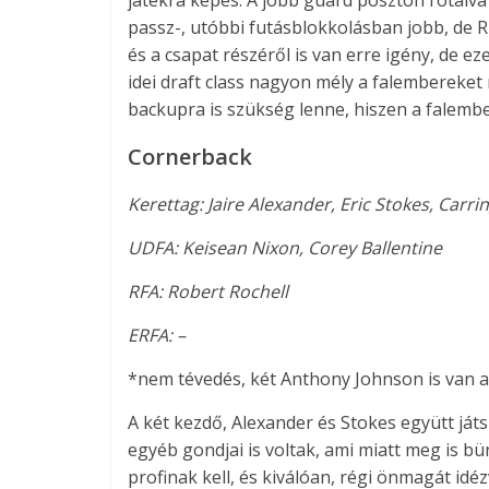
játékra képes. A jobb guard poszton rotálva
passz-, utóbbi futásblokkolásban jobb, de R
és a csapat részéről is van erre igény, de ez
idei draft class nagyon mély a falembereket
backupra is szükség lenne, hiszen a falemb
Cornerback
Kerettag: Jaire Alexander, Eric Stokes, Carr
UDFA: Keisean Nixon, Corey Ballentine
RFA: Robert Rochell
ERFA: –
*nem tévedés, két Anthony Johnson is van 
A két kezdő, Alexander és Stokes együtt já
egyéb gondjai is voltak, ami miatt meg is bü
profinak kell, és kiválóan, régi önmagát idéz