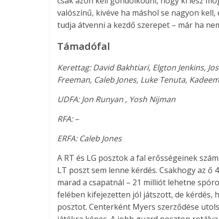
csak azon kell gondolkodni, hogy ki lesz mö
valószínű, kivéve ha máshol se nagyon kell, 
tudja átvenni a kezdő szerepet – már ha ne
Támadófal
Kerettag: David Bakhtiari, Elgton Jenkins, 
Freeman, Caleb Jones, Luke Tenuta, Kadeem 
UDFA: Jon Runyan , Yosh Nijman
RFA: –
ERFA: Caleb Jones
A RT és LG posztok a fal erősségeinek szám
LT poszt sem lenne kérdés. Csakhogy az ő 40 
marad a csapatnál – 21 milliót lehetne spóro
felében kifejezetten jól játszott, de kérdés,
posztot. Centerként Myers szerződése utolsó 