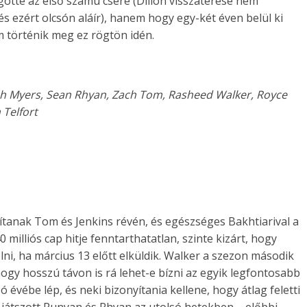
götte az első számú csere (Dillon visszatérése nem
és ezért olcsón aláír), hanem hogy egy-két éven belül ki
m történik meg ez rögtön idén.
Josh Myers, Sean Rhyan, Zach Tom, Rasheed Walker, Royce
Telfort
ítanak Tom és Jenkins révén, és egészséges Bakhtiarival a
milliós cap hitje fenntarthatatlan, szinte kizárt, hogy
lni, ha március 13 előtt elküldik. Walker a szezon második
 hogy hosszú távon is rá lehet-e bízni az egyik legfontosabb
évébe lép, és neki bizonyítania kellene, hogy átlag feletti