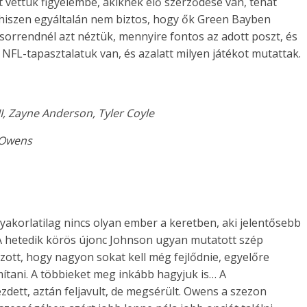
 vettük figyelembe, akiknek élő szerződése van, tehát
iszen egyáltalán nem biztos, hogy ők Green Bayben
 sorrendnél azt néztük, mennyire fontos az adott poszt, és
NFL-tapasztalatuk van, és azalatt milyen játékot mutattak.
I, Zayne Anderson, Tyler Coyle
 Owens
yakorlatilag nincs olyan ember a keretben, aki jelentősebb
 A hetedik körös újonc Johnson ugyan mutatott szép
tszott, hogy nagyon sokat kell még fejlődnie, egyelőre
ítani. A többieket meg inkább hagyjuk is… A
ett, aztán feljavult, de megsérült. Owens a szezon