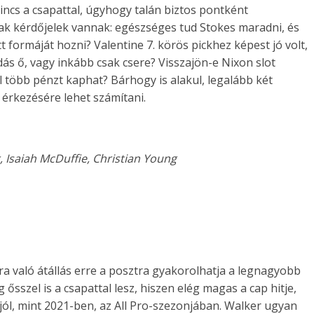
nincs a csapattal, úgyhogy talán biztos pontként
ak kérdőjelek vannak: egészséges tud Stokes maradni, és
 formáját hozni? Valentine 7. körös pickhez képest jó volt,
s ő, vagy inkább csak csere? Visszajön-e Nixon slot
 több pénzt kaphat? Bárhogy is alakul, legalább két
) érkezésére lehet számítani.
 Isaiah McDuffie, Christian Young
sra való átállás erre a posztra gyakorolhatja a legnagyobb
ősszel is a csapattal lesz, hiszen elég magas a cap hitje,
 jól, mint 2021-ben, az All Pro-szezonjában. Walker ugyan