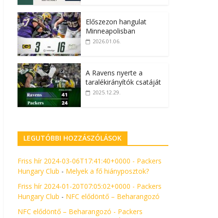
Előszezon hangulat
Minneapolisban
2026.01.06.
A Ravens nyerte a
taralékirányítók csatáját
2025.12.29.
LEGUTÓBBI HOZZÁSZÓLÁSOK
Friss hír 2024-03-06T17:41:40+0000 - Packers
Hungary Club
-
Melyek a fő hiányposztok?
Friss hír 2024-01-20T07:05:02+0000 - Packers
Hungary Club
-
NFC elődöntő – Beharangozó
NFC elődöntő – Beharangozó - Packers