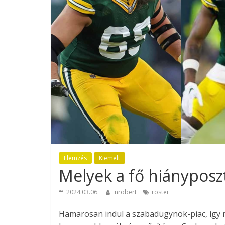
Elemzés
Kiemelt
Melyek a fő hiányposz
2024.03.06.
nrobert
roster
Hamarosan indul a szabadügynök-piac, így m