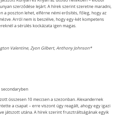
 játszott Runyan és Rhyan az utolsó hetekben – előbbi
unyan szerződése lejárt. A hírek szerint szeretne maradni,
en a poszton lehet, elférne némi erősítés, főleg, hogy az
 nézve. Arról nem is beszélve, hogy egy-két kompetens
ereknél a sérülés kockázata igen magas.
ington Valentine, Zyon Gilbert, Anthony Johnson*
a secondaryben
tszott összesen 10 meccsen a szezonban. Alexandernek
ntette a csapat – erre viszont úgy reagált, ahogy egy igazi
ve játszott utána. A hírek szerint frusztráltságának egyik