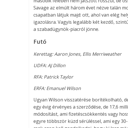
második felében nem játszott rosszul, de ös
Savage az elmúlt három évet nézve talán mos
csapatban látjuk majd: ott, ahol van elég hel
igazolásra. Vagyis legalább két kezdő, szi
a szabadügynök-piacról jönne.
Futó
Kerettag: Aaron Jones, Ellis Merriweather
UDFA: AJ Dillon
RFA: Patrick Taylor
ERFA: Emanuel Wilson
Ugyan Wilson visszatérése borítékolható, d
egy évig érvényes a szerződése, de 17,6 mill
módosítást, ami fizetéscsökkentés vagy hossz
egyre többször küzd sérüléssel, ami egy 30