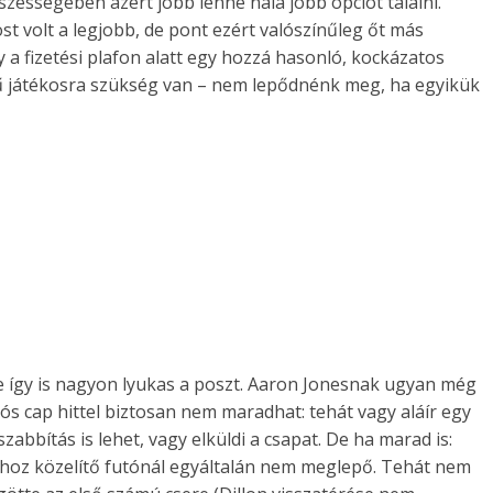
szességében azért jobb lenne nála jobb opciót találni.
t volt a legjobb, de pont ezért valószínűleg őt más
y a fizetési plafon alatt egy hozzá hasonló, kockázatos
ntű játékosra szükség van – nem lepődnénk meg, ha egyikük
e így is nagyon lyukas a poszt. Aaron Jonesnak ugyan még
iós cap hittel biztosan nem maradhat: tehát vagy aláír egy
abbítás is lehet, vagy elküldi a csapat. De ha marad is:
-hoz közelítő futónál egyáltalán nem meglepő. Tehát nem