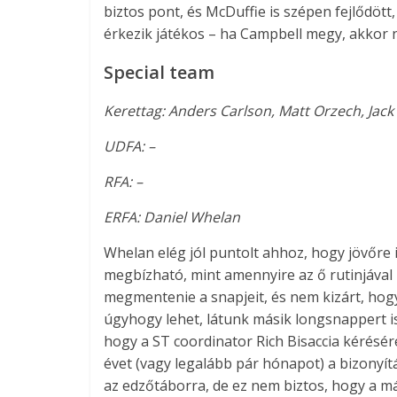
biztos pont, és McDuffie is szépen fejlődött
érkezik játékos – ha Campbell megy, akkor 
Special team
Kerettag: Anders Carlson, Matt Orzech, Jack
UDFA: –
RFA: –
ERFA: Daniel Whelan
Whelan elég jól puntolt ahhoz, hogy jövőre i
megbízható, mint amennyire az ő rutinjával 
megmentenie a snapjeit, és nem kizárt, hog
úgyhogy lehet, látunk másik longsnappert is
hogy a ST coordinator Rich Bisaccia kérésé
évet (vagy legalább pár hónapot) a bizonyít
az edzőtáborra, de ez nem biztos, hogy a má