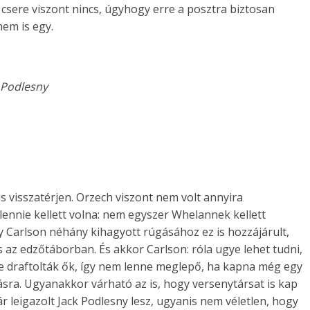
, csere viszont nincs, úgyhogy erre a posztra biztosan
nem is egy.
 Podlesny
s visszatérjen. Orzech viszont nem volt annyira
lennie kellett volna: nem egyszer Whelannek kellett
y Carlson néhány kihagyott rúgásához ez is hozzájárult,
 az edzőtáborban. És akkor Carlson: róla ugye lehet tudni,
re draftolták ők, így nem lenne meglepő, ha kapna még egy
ásra. Ugyanakkor várható az is, hogy versenytársat is kap
r leigazolt Jack Podlesny lesz, ugyanis nem véletlen, hogy