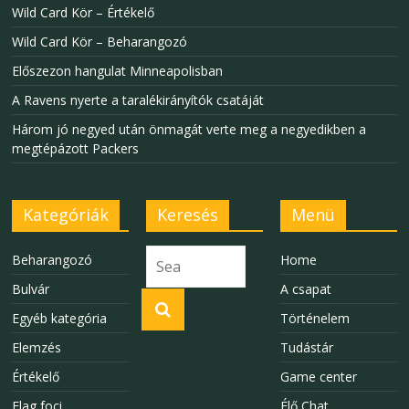
Wild Card Kör – Értékelő
Wild Card Kör – Beharangozó
Előszezon hangulat Minneapolisban
A Ravens nyerte a taralékirányítók csatáját
Három jó negyed után önmagát verte meg a negyedikben a
megtépázott Packers
Kategóriák
Keresés
Menü
Beharangozó
Home
Bulvár
A csapat
Egyéb kategória
Történelem
Elemzés
Tudástár
Értékelő
Game center
Flag foci
Élő Chat