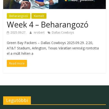
Beharangozó
Kiemelt
Week 4 – Beharangozó
2025.09.27.
nrobert
Dallas Cowboys
Green Bay Packers – Dallas Cowboys 2025.09.29. 2:20,
AT&T Stadium, Arlington, Texas Váratlan vereség rontotta
el a múlt héten a
Read more
Legutóbbi