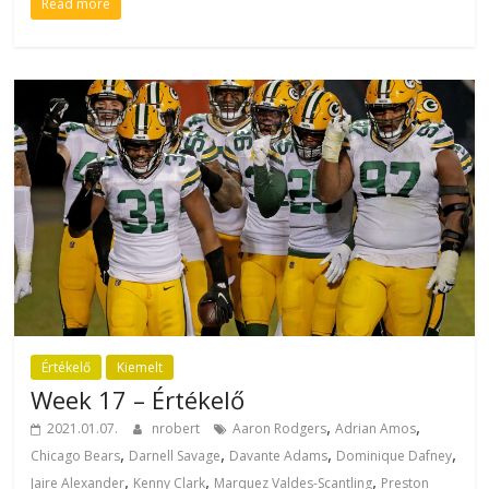
Read more
Értékelő
Kiemelt
Week 17 – Értékelő
,
,
2021.01.07.
nrobert
Aaron Rodgers
Adrian Amos
,
,
,
,
Chicago Bears
Darnell Savage
Davante Adams
Dominique Dafney
,
,
,
Jaire Alexander
Kenny Clark
Marquez Valdes-Scantling
Preston