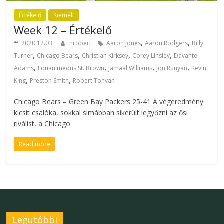
Értékelő
Kiemelt
Week 12 – Értékelő
,
,
2020.12.03.
nrobert
Aaron Jones
Aaron Rodgers
Billy
,
,
,
,
Turner
Chicago Bears
Christian Kirksey
Corey Linsley
Davante
,
,
,
,
Adams
Equanimeous St. Brown
Jamaal Williams
Jon Runyan
Kevin
,
,
King
Preston Smith
Robert Tonyan
Chicago Bears – Green Bay Packers 25-41 A végeredmény
kicsit csalóka, sokkal simábban sikerült legyőzni az ősi
riválist, a Chicago
Read more
Legutóbbi