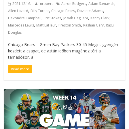
,
,
2021.12.16.
nrobert
Aaron Rodgers
Adam Stenavich
,
,
,
,
Allen Lazard
Billy Turner
Chicago Bears
Davante Adams
,
,
,
,
DeVondre Campbell
Eric Stokes
Josiah Deguara
Kenny Clark
,
,
,
,
Marcedes Lewis
Matt LaFleur
Preston Smith
Rashan Gary
Rasul
Douglas
Chicago Bears – Green Bay Packers 30-45 Megint gyengén
kezdett a csapat, de aztán időben magához tért a
támadósor, a
Read more