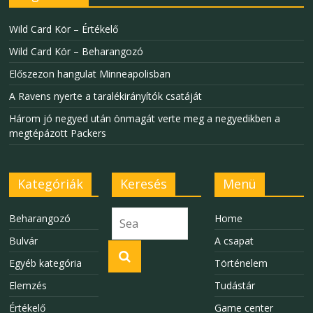
Wild Card Kör – Értékelő
Wild Card Kör – Beharangozó
Előszezon hangulat Minneapolisban
A Ravens nyerte a taralékirányítók csatáját
Három jó negyed után önmagát verte meg a negyedikben a
megtépázott Packers
Kategóriák
Keresés
Menü
Beharangozó
Home
Bulvár
A csapat
Egyéb kategória
Történelem
Elemzés
Tudástár
Értékelő
Game center