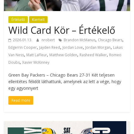
Értékelő
Kiemelt
Wild Card Kör – Értékelő
,
,
2026.01.13.
nrobert
Brandon McManus
Chicago Bears
,
,
,
,
Edgerrin Cooper
Jayden Reed
Jordan Love
Jordan Morgan
Lukas
,
,
,
,
Van Ness
Matt LaFleur
Matthew Golden
Rasheed Walker
Romeo
,
Doubs
Xavier McKinney
Green Bay Packers – Chicago Bears 27-31 Két teljesen
ellentétes félidőt láthattunk, amelynek az lett a vége, hogy
egy agyonnyert
Read more