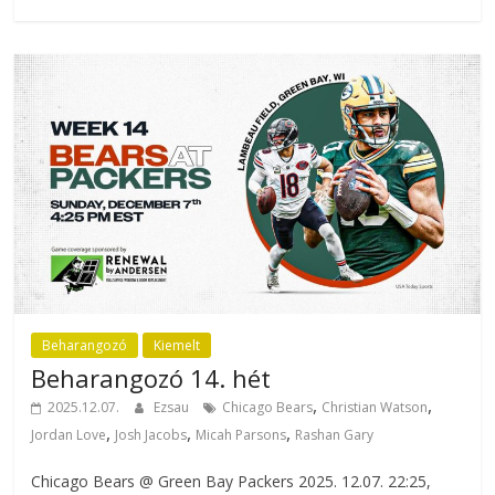
Beharangozó
Kiemelt
Beharangozó 14. hét
,
,
2025.12.07.
Ezsau
Chicago Bears
Christian Watson
,
,
,
Jordan Love
Josh Jacobs
Micah Parsons
Rashan Gary
Chicago Bears @ Green Bay Packers 2025. 12.07. 22:25,