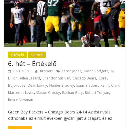
Értékelő
Kiemelt
6. hét – Értékelő
,
,
2021.10.20.
nrobert
Aaron Jones
Aaron Rodgers
AJ
,
,
,
,
Dillon
Allen Lazard
Chandon Sullivan
Chicago Bears
Corey
,
,
,
,
,
Bojorquez
Dean Lowry
Hunter Bradley
Isaac Yiadom
Kenny Clark
,
,
,
,
Marcedes Lewis
Mason Crosby
Rashan Gary
Robert Tonyan
Royce Newman
Green Bay Packers – Chicago Bears 24-14 Az ősi rivális
otthonába az elmúlt években győzni járt a csapat, és ez