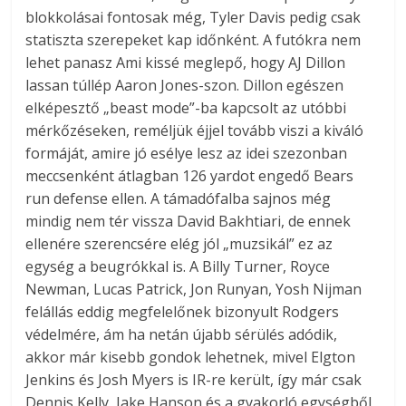
blokkolásai fontosak még, Tyler Davis pedig csak
statiszta szerepeket kap időnként. A futókra nem
lehet panasz Ami kissé meglepő, hogy AJ Dillon
lassan túllép Aaron Jones-szon. Dillon egészen
elképesztő „beast mode”-ba kapcsolt az utóbbi
mérkőzéseken, reméljük éjjel tovább viszi a kiváló
formáját, amire jó esélye lesz az idei szezonban
meccsenként átlagban 126 yardot engedő Bears
run defense ellen. A támadófalba sajnos még
mindig nem tér vissza David Bakhtiari, de ennek
ellenére szerencsére elég jól „muzsikál” ez az
egység a beugrókkal is. A Billy Turner, Royce
Newman, Lucas Patrick, Jon Runyan, Yosh Nijman
felállás eddig megfelelőnek bizonyult Rodgers
védelmére, ám ha netán újabb sérülés adódik,
akkor már kisebb gondok lehetnek, mivel Elgton
Jenkins és Josh Myers is IR-re került, így már csak
Dennis Kelly, Jake Hanson és a gyakorló egységből