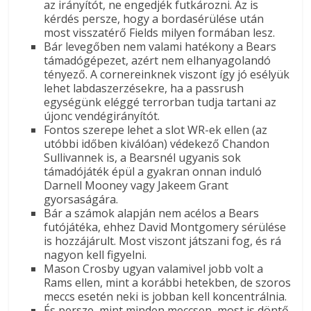
az irányítót, ne engedjék futkározni. Az is
kérdés persze, hogy a bordasérülése után
most visszatérő Fields milyen formában lesz.
Bár levegőben nem valami hatékony a Bears
támadógépezet, azért nem elhanyagolandó
tényező. A cornereinknek viszont így jó esélyük
lehet labdaszerzésekre, ha a passrush
egységünk eléggé terrorban tudja tartani az
újonc vendégirányítót.
Fontos szerepe lehet a slot WR-ek ellen (az
utóbbi időben kiválóan) védekező Chandon
Sullivannek is, a Bearsnél ugyanis sok
támadójáték épül a gyakran onnan induló
Darnell Mooney vagy Jakeem Grant
gyorsaságára.
Bár a számok alapján nem acélos a Bears
futójátéka, ehhez David Montgomery sérülése
is hozzájárult. Most viszont játszani fog, és rá
nagyon kell figyelni.
Mason Crosby ugyan valamivel jobb volt a
Rams ellen, mint a korábbi hetekben, de szoros
meccs esetén neki is jobban kell koncentrálnia.
És persze, mint minden meccsen, most is döntő