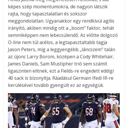
képes szép momentumokra, de nagyon látszik
rajta, hogy tapasztalatlan és sokszor
meggondolatlan. Ugyanakkor egy rendkívül agilis
irányító, akiben mindig ott a „boom” faktor, tehát
semmiképpen nem lebecsülendő. Az előtte dolgozó
O-line nem túl acélos, a legtapasztaltabb tagja
Jason Peters, míg a leggyengébb „láncszem” talán
az újonc Larry Borom, középen a Cody Whitehair,
James Daniels, Sam Mustipher trió sem számít
ligaszinten elitnek, ezt a Fields-re engedett eddigi
40 sack is bizonyítja. Ráadásul Germain Ifedi IR-re
kerülésével tovább gyengült ez az egységük.