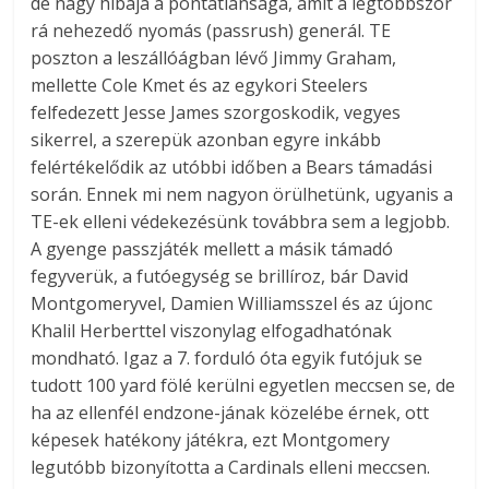
de nagy hibája a pontatlansága, amit a legtöbbször
rá nehezedő nyomás (passrush) generál. TE
poszton a leszállóágban lévő Jimmy Graham,
mellette Cole Kmet és az egykori Steelers
felfedezett Jesse James szorgoskodik, vegyes
sikerrel, a szerepük azonban egyre inkább
felértékelődik az utóbbi időben a Bears támadási
során. Ennek mi nem nagyon örülhetünk, ugyanis a
TE-ek elleni védekezésünk továbbra sem a legjobb.
A gyenge passzjáték mellett a másik támadó
fegyverük, a futóegység se brillíroz, bár David
Montgomeryvel, Damien Williamsszel és az újonc
Khalil Herberttel viszonylag elfogadhatónak
mondható. Igaz a 7. forduló óta egyik futójuk se
tudott 100 yard fölé kerülni egyetlen meccsen se, de
ha az ellenfél endzone-jának közelébe érnek, ott
képesek hatékony játékra, ezt Montgomery
legutóbb bizonyította a Cardinals elleni meccsen.