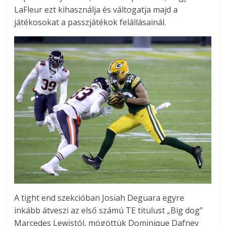
LaFleur ezt kihasználja és váltogatja majd a
játékosokat a passzjátékok felállásainál.
A tight end szekcióban Josiah Deguara egyre
inkább átveszi az első számú TE titulust „Big dog”
Marcedes Lewistól, mögöttük Dominique Dafney