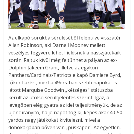
Az elkapó sorukba sérüléséből felépülve visszatér
Allen Robinson, aki Darnell Mooney mellett
veszélyes fegyvere lehet Fieldsnek a passzjátékaik
során. Rajtuk kívül még feltűnhet a pályán az ex-
Dolphin Jakeem Grant, illetve az egykori
Panthers/Cardinals/Patriots elkapó Damiere Byrd,
főként azért, mert a 49ers-ban szebb napokat is
látott Marquise Goodwin „kétséges” státuszba
került az utolsó sérültjelentés szerint. Igaz, a
levegőben elég gyatra az idei teljesítményük, de az
újonc irányító, ha jó napot fog ki, képes akár 40-50
yardos nagy játékokat kivitelezni, mivel a
dobókarjában bőven van „puskapor”. Az egyetlen,