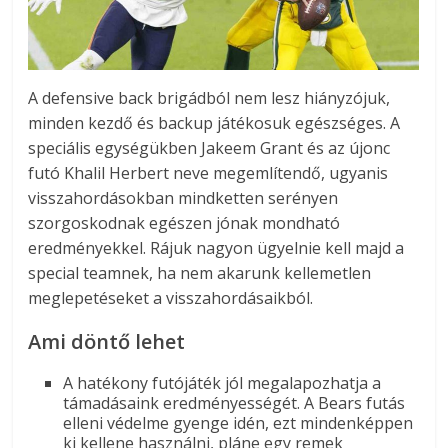
A defensive back brigádból nem lesz hiányzójuk,
minden kezdő és backup játékosuk egészséges. A
speciális egységükben Jakeem Grant és az újonc
futó Khalil Herbert neve megemlítendő, ugyanis
visszahordásokban mindketten serényen
szorgoskodnak egészen jónak mondható
eredményekkel. Rájuk nagyon ügyelnie kell majd a
special teamnek, ha nem akarunk kellemetlen
meglepetéseket a visszahordásaikból.
Ami döntő lehet
A hatékony futójáték jól megalapozhatja a
támadásaink eredményességét. A Bears futás
elleni védelme gyenge idén, ezt mindenképpen
ki kellene használni, pláne egy remek