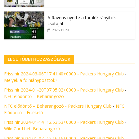
A Ravens nyerte a taralékirányítók
csatáját
2025.12.29.
LEGUTÓBBI HOZZÁSZÓLÁSOK
Friss hír 2024-03-06T17:41:40+0000 - Packers Hungary Club
-
Melyek a fő hiányposztok?
Friss hír 2024-01-20T07:05:02+0000 - Packers Hungary Club
-
NFC elődöntő – Beharangozó
NFC elődöntő – Beharangozó - Packers Hungary Club
-
NFC
Elődöntő – Értékelő
Friss hír 2024-01-14T12:53:53+0000 - Packers Hungary Club
-
Wild Card hét. Beharangozó
Friss hír 2024-01-07T13:16:16+0000 - Packers Hungary Club
-