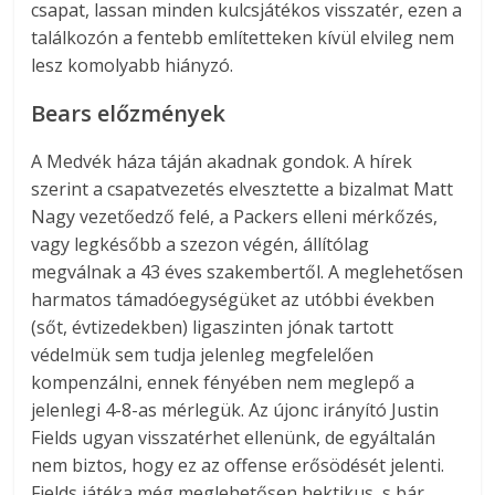
csapat, lassan minden kulcsjátékos visszatér, ezen a
találkozón a fentebb említetteken kívül elvileg nem
lesz komolyabb hiányzó.
Bears előzmények
A Medvék háza táján akadnak gondok. A hírek
szerint a csapatvezetés elvesztette a bizalmat Matt
Nagy vezetőedző felé, a Packers elleni mérkőzés,
vagy legkésőbb a szezon végén, állítólag
megválnak a 43 éves szakembertől. A meglehetősen
harmatos támadóegységüket az utóbbi években
(sőt, évtizedekben) ligaszinten jónak tartott
védelmük sem tudja jelenleg megfelelően
kompenzálni, ennek fényében nem meglepő a
jelenlegi 4-8-as mérlegük. Az újonc irányító Justin
Fields ugyan visszatérhet ellenünk, de egyáltalán
nem biztos, hogy ez az offense erősödését jelenti.
Fields játéka még meglehetősen hektikus, s bár