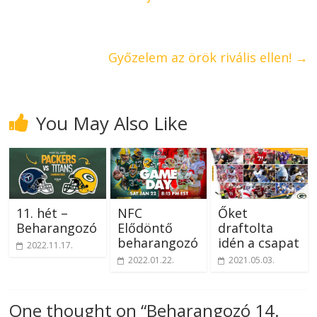
Győzelem az örök rivális ellen!
→
You May Also Like
11. hét –
NFC
Őket
Beharangozó
Elődöntő
draftolta
beharangozó
idén a csapat
2022.11.17.
2022.01.22.
2021.05.03.
One thought on “
Beharangozó 14.