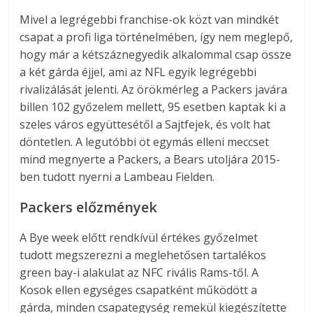
Mivel a legrégebbi franchise-ok közt van mindkét
csapat a profi liga történelmében, így nem meglepő,
hogy már a kétszáznegyedik alkalommal csap össze
a két gárda éjjel, ami az NFL egyik legrégebbi
rivalizálását jelenti. Az örökmérleg a Packers javára
billen 102 győzelem mellett, 95 esetben kaptak ki a
szeles város együttesétől a Sajtfejek, és volt hat
döntetlen. A legutóbbi öt egymás elleni meccset
mind megnyerte a Packers, a Bears utoljára 2015-
ben tudott nyerni a Lambeau Fielden.
Packers előzmények
A Bye week előtt rendkívül értékes győzelmet
tudott megszerezni a meglehetősen tartalékos
green bay-i alakulat az NFC rivális Rams-től. A
Kosok ellen egységes csapatként működött a
gárda, minden csapategység remekül kiegészítette