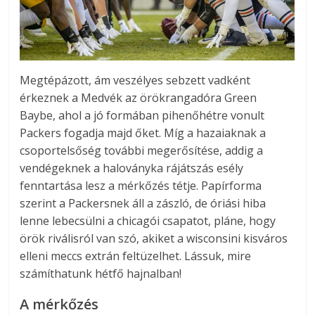
Megtépázott, ám veszélyes sebzett vadként
érkeznek a Medvék az örökrangadóra Green
Baybe, ahol a jó formában pihenőhétre vonult
Packers fogadja majd őket. Míg a hazaiaknak a
csoportelsőség további megerősítése, addig a
vendégeknek a haloványka rájátszás esély
fenntartása lesz a mérkőzés tétje. Papírforma
szerint a Packersnek áll a zászló, de óriási hiba
lenne lebecsülni a chicagói csapatot, pláne, hogy
örök riválisról van szó, akiket a wisconsini kisváros
elleni meccs extrán feltüzelhet. Lássuk, mire
számíthatunk hétfő hajnalban!
A mérkőzés