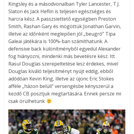
Kingsley és a másodvonalban Tyler Lancester, T.J.
Slaton és Jack Heflin is teljesen egészséges és
harcra kész. A passzsiettető egységben Preston
Smith, Rashan Gary és mögöttük Jonathan Garvin,
illetve az időnként meglepően jól „beugró” Tipa
Galeai játékára is 100%-ban számíthatunk. A
defensive back különítményből egyedül Alexander
fog hiányozni, mindenki más bevetésre kész. Itt
Rasul Douglas szerepeltetése lesz érdekes, mivel
Douglas kiváló teljesítményt nyújt eddig, ebből
adódóan Kevin King, illetve az újonc Eric Stokes
afféle „házon belüli” versengésbe kényszerül a
kezdő CB posztjuk megtartására. Ennek persze mi
csak örülhetünk