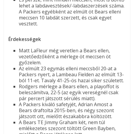
lehet a labdavesztések/-labdaszerzések száma.
A Packers egyébként az elmúlt öt Bears elleni
meccsen 10 labdát szerzett, és csak egyet
vesztett.
Érdekességek
Matt LaFleur még veretlen a Bears ellen,
vezetőedzőként a mérlege öt meccsen öt
győzelem.
Az elmúlt 23 egymás elleni meccsből 20-at a
Packers nyert, a Lambeau Fielden az elmúlt 13-
ból 11-et. Tavaly 41-25-ös hazai siker született.
Rodgers mérlege a Bears ellen, a playoffot is
beleszámítva, 22-5 (az egyik vereségnél csak
pár percert játszott sérülés miatt).
A Packers kiváló safetyjét, Adrian Amost a
Bears draftolta 2015-ben, és négy szezont
játszott ott, mielőtt északabbra költözött.
A Bears TE Jimmy Graham két, nem túl
emlékezetes szezont töltött Green Bayben,