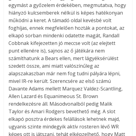
egymást a győzelem érdekében, megmutatva, hogy
hiányzó kulcsemberek nélkül is képes hatékonyan
működni a keret. A támadó oldal kevésbé volt
foghíjas, ennek megfelelően hozták a pontokat, az
elkapó sorban mindenki odatette magát, Randall
Cobbnak kifejezetten jó meccse volt (az elejtett
punt ellenére is), sajnos az ő játékára nem
számíthatunk a Bears ellen, mert lágyéksérülést
szedett össze, ami miatt valószínűleg az
alapszakaszban már nem fog tudni pályára lépni,
mivel IR-re került. Szerencsére az első számú
Davante Adams mellett Marquez Valdez-Scantling,
Allen Lazard és Equanimeous St. Brown
rendelkezésre áll. Másodvonalból pedig Malik
Taylor és Amari Rodgers bevethető még. A slot
elkapó posztra érdekes felállások lehetnek majd,
ugyanis szinte mindegyik aktív rosteren lévő WR
képes ott is játszani, tehát elképzelhető, hogy Matt