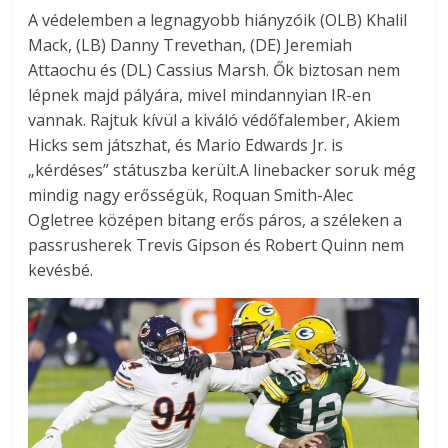
A védelemben a legnagyobb hiányzóik (OLB) Khalil
Mack, (LB) Danny Trevethan, (DE) Jeremiah
Attaochu és (DL) Cassius Marsh. Ők biztosan nem
lépnek majd pályára, mivel mindannyian IR-en
vannak. Rajtuk kívül a kiváló védőfalember, Akiem
Hicks sem játszhat, és Mario Edwards Jr. is
„kérdéses” státuszba került.A linebacker soruk még
mindig nagy erősségük, Roquan Smith-Alec
Ogletree középen bitang erős páros, a széleken a
passrusherek Trevis Gipson és Robert Quinn nem
kevésbé.