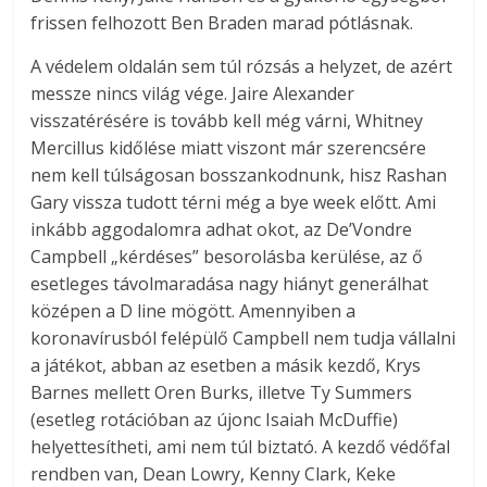
frissen felhozott Ben Braden marad pótlásnak.
A védelem oldalán sem túl rózsás a helyzet, de azért
messze nincs világ vége. Jaire Alexander
visszatérésére is tovább kell még várni, Whitney
Mercillus kidőlése miatt viszont már szerencsére
nem kell túlságosan bosszankodnunk, hisz Rashan
Gary vissza tudott térni még a bye week előtt. Ami
inkább aggodalomra adhat okot, az De’Vondre
Campbell „kérdéses” besorolásba kerülése, az ő
esetleges távolmaradása nagy hiányt generálhat
középen a D line mögött. Amennyiben a
koronavírusból felépülő Campbell nem tudja vállalni
a játékot, abban az esetben a másik kezdő, Krys
Barnes mellett Oren Burks, illetve Ty Summers
(esetleg rotációban az újonc Isaiah McDuffie)
helyettesítheti, ami nem túl biztató. A kezdő védőfal
rendben van, Dean Lowry, Kenny Clark, Keke