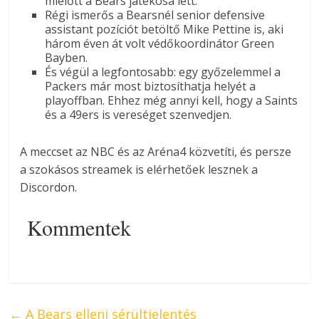
mielőtt a Bears játékosa lett.
Régi ismerős a Bearsnél senior defensive
assistant pozíciót betöltő Mike Pettine is, aki
három éven át volt védőkoordinátor Green
Bayben.
És végül a legfontosabb: egy győzelemmel a
Packers már most biztosíthatja helyét a
playoffban. Ehhez még annyi kell, hogy a Saints
és a 49ers is vereséget szenvedjen.
A meccset az NBC és az Aréna4 közvetíti, és persze
a szokásos streamek is elérhetőek lesznek a
Discordon.
Kommentek
←
A Bears elleni sérültjelentés