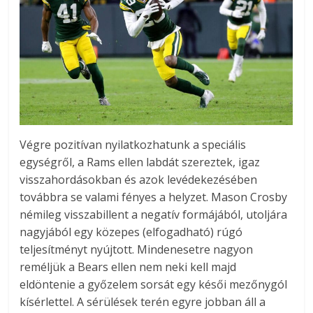
Végre pozitívan nyilatkozhatunk a speciális
egységről, a Rams ellen labdát szereztek, igaz
visszahordásokban és azok levédekezésében
továbbra se valami fényes a helyzet. Mason Crosby
némileg visszabillent a negatív formájából, utoljára
nagyjából egy közepes (elfogadható) rúgó
teljesítményt nyújtott. Mindenesetre nagyon
reméljük a Bears ellen nem neki kell majd
eldöntenie a győzelem sorsát egy késői mezőnygól
kísérlettel. A sérülések terén egyre jobban áll a