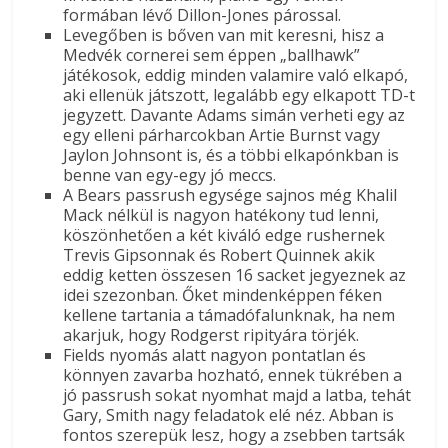
formában lévő Dillon-Jones párossal.
Levegőben is bőven van mit keresni, hisz a
Medvék cornerei sem éppen „ballhawk”
játékosok, eddig minden valamire való elkapó,
aki ellenük játszott, legalább egy elkapott TD-t
jegyzett. Davante Adams simán verheti egy az
egy elleni párharcokban Artie Burnst vagy
Jaylon Johnsont is, és a többi elkapónkban is
benne van egy-egy jó meccs.
A Bears passrush egysége sajnos még Khalil
Mack nélkül is nagyon hatékony tud lenni,
köszönhetően a két kiváló edge rushernek
Trevis Gipsonnak és Robert Quinnek akik
eddig ketten összesen 16 sacket jegyeznek az
idei szezonban. Őket mindenképpen féken
kellene tartania a támadófalunknak, ha nem
akarjuk, hogy Rodgerst ripityára törjék.
Fields nyomás alatt nagyon pontatlan és
könnyen zavarba hozható, ennek tükrében a
jó passrush sokat nyomhat majd a latba, tehát
Gary, Smith nagy feladatok elé néz. Abban is
fontos szerepük lesz, hogy a zsebben tartsák