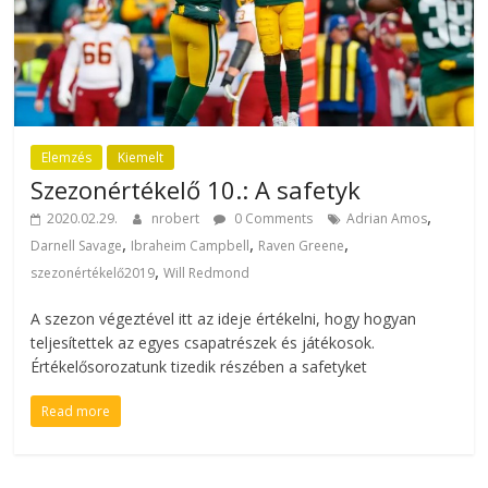
Elemzés
Kiemelt
Szezonértékelő 10.: A safetyk
,
2020.02.29.
nrobert
0 Comments
Adrian Amos
,
,
,
Darnell Savage
Ibraheim Campbell
Raven Greene
,
szezonértékelő2019
Will Redmond
A szezon végeztével itt az ideje értékelni, hogy hogyan
teljesítettek az egyes csapatrészek és játékosok.
Értékelősorozatunk tizedik részében a safetyket
Read more