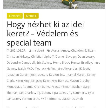
Elemzés
Kiemelt
Hogy nézhet ki az idei
keret? – Védelem és
special team
,
,
2021.08.27.
nrobert
Adrian Amos
Chandon Sullivan
,
,
,
,
Christian Kirksey
Christian Uphoff
Darnell Savage
Dean Lowry
,
,
,
,
DeVondre Campbell
Eric Stokes
Henry Black
Hunter Bradley
Innis
,
,
,
,
,
Gaines
Isaiah McDuffie
Jack Heflin
Jaire Alexander
JK Scott
,
,
,
,
Jonathan Garvin
Josh Jackson
Kabion Ento
Kamal Martin
Kenny
,
,
,
,
,
Clark
Kevin King
Kingsley Keke
Krys Barnes
Mason Crosby
,
,
,
,
Montravius Adams
Oren Burks
Preston Smith
Rashan Gary
,
,
,
,
Shemar Jean-Charles
T.J. Slaton
Tipa Galeai
Ty Summers
Tyler
,
,
,
Lancaster
Vernon Scott
Will Redmond
ZaDarius Smith