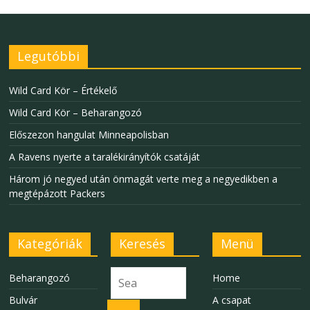
Legutóbbi
Wild Card Kör – Értékelő
Wild Card Kör – Beharangozó
Előszezon hangulat Minneapolisban
A Ravens nyerte a taralékirányítók csatáját
Három jó negyed után önmagát verte meg a negyedikben a
megtépázott Packers
Kategóriák
Keresés
Menü
Beharangozó
Home
Bulvár
A csapat