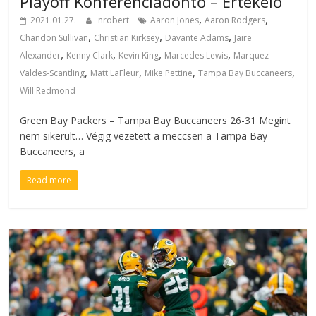
Playoff Konferenciadöntő – Értékelő
,
,
2021.01.27.
nrobert
Aaron Jones
Aaron Rodgers
,
,
,
Chandon Sullivan
Christian Kirksey
Davante Adams
Jaire
,
,
,
,
Alexander
Kenny Clark
Kevin King
Marcedes Lewis
Marquez
,
,
,
,
Valdes-Scantling
Matt LaFleur
Mike Pettine
Tampa Bay Buccaneers
Will Redmond
Green Bay Packers – Tampa Bay Buccaneers 26-31 Megint
nem sikerült… Végig vezetett a meccsen a Tampa Bay
Buccaneers, a
Read more