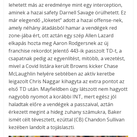
lehetett más az eredménye mint egy interception,
aminek a hazai safety Darnell Savage örülhetett. Ez
már elegendő „löketet” adott a hazai offense-nek,
amely néhány átadásból hamar a vendégek red
zone-jába ért, ott aztán egy szép Allen Lazard
elkapás hozta meg Aaron Rodgersnek az új
franchise rekordot jelentő 443-ik passzolt TD-t, a
csapatnak pedig az egyenlítést, mitöbb, a vezetést,
mivel a Covid listára került Browns kicker Chase
McLaughlin helyére sebtében az aktív keretbe
leigazolt Chris Naggar kihagyta az extra pontot az
első TD után. Mayfieldben úgy látszott nem hagyott
nagyobb nyomot a korábbi INT, mert egész jól
haladtak előre a vendégek a passzaival, aztán
érkezett megint a hideg zuhany számukra, Baker
ismét célt tévesztett, ezúttal (CB) Chandon Sullivan
kezében landolt a tojáslaszti.