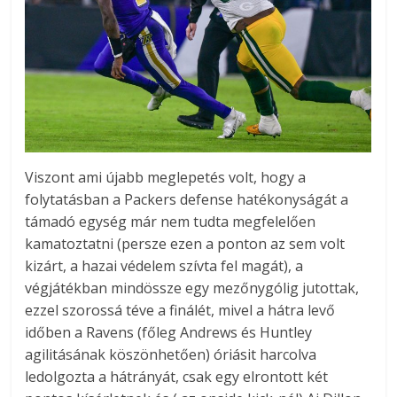
Viszont ami újabb meglepetés volt, hogy a
folytatásban a Packers defense hatékonyságát a
támadó egység már nem tudta megfelelően
kamatoztatni (persze ezen a ponton az sem volt
kizárt, a hazai védelem szívta fel magát), a
végjátékban mindössze egy mezőnygólig jutottak,
ezzel szorossá téve a finálét, mivel a hátra levő
időben a Ravens (főleg Andrews és Huntley
agilitásának köszönhetően) óriásit harcolva
ledolgozta a hátrányát, csak egy elrontott két