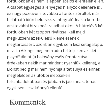
fordulókban és nem is éppen acélos ellenfelek ellen.
A csapat egységes a lényeges hiányzók ellenére is ,
ez nagy pozitívum, továbbá a fontos sérültek már
belátható időn belül visszaintegrálódnak a keretbe,
ami további bizakodásra adhat okot. A hátrelévő két
fordulóban két csoport riválissal kell majd
megküzdeni az NFC első kiemelésének
megtartásáért, azonban egyik sem lesz sétagalopp,
mivel a Vikings még nem adta fel teljesen az idei
playoff álmot (a halovány esély fenntartása
érdekében nekik már mindent nyerniük kellene), a
Lionst pedig már nem nyomja a tét súlya és ennek
megfelelően az utóbbi meccseken
felszabadultabban és jobban is játszanak, tehát
egyik sem lesz könnyű ellenfél.
Kommentek