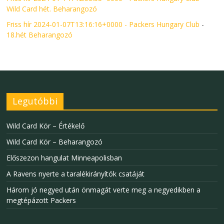
Wild Card hét. Beharangozó
Friss hír 2024-01-07T13:16:16+0000 - Packers Hungary Club
-
18.hét Beharangozó
Legutóbbi
Wild Card Kör – Értékelő
Wild Card Kör – Beharangozó
Előszezon hangulat Minneapolisban
A Ravens nyerte a taralékirányítók csatáját
Három jó negyed után önmagát verte meg a negyedikben a
megtépázott Packers