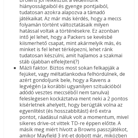
Browns jól felkészült a védelmünk
hiányosságaiból és gyenge pontjaiból,
tudatosan azokra alapozva a támadó
játékaikat. Az már más kérdés, hogy a meccs
folyamán történt változtatásaik milyen
hatással voltak a történésekre. Ez azonban
intő jel lehet, hogy a Packers se kevésbé
kiismerhető csapat, mint akármelyik más, és
minket is fel lehet térképezni, lehet ránk
tudatosan készülni, amit hajlamos a szakmai
stáb újabban elfelejteni(?)
Mázli faktor. Biztos most sokan felkapják a
fejüket, vagy méltatlankodva felhördülnek, de
azért gondoljunk bele, hogy a Ravens a
legvégén (a korábbi ugyanilyen szituációból
adódó vesztes meccséből nem tanulva)
feleslegesen kockáztatva ment neki a 2 pontos
kísérletnek ahelyett, hogy berúgták volna az
egyenlítést (és hosszabbítást) érő extra
pontot, ráadásul náluk volt a momentum, mivel
sikeres drive-ot vittek TD-re éppen előtte. A
másik meg miért hívott a Browns passzjátékot,
amikor Mayfield 3 int-et dobott már, miközben