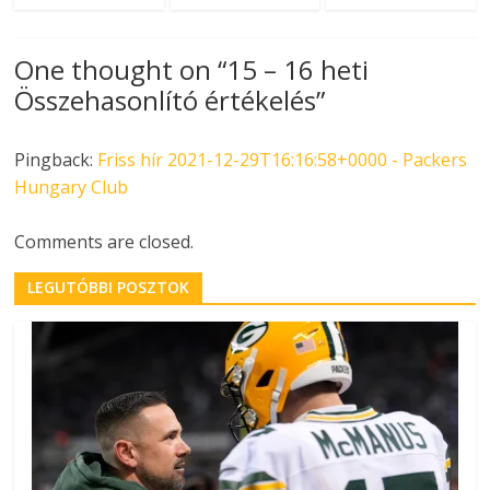
One thought on “
15 – 16 heti
Összehasonlító értékelés
”
Pingback:
Friss hír 2021-12-29T16:16:58+0000 - Packers
Hungary Club
Comments are closed.
LEGUTÓBBI POSZTOK