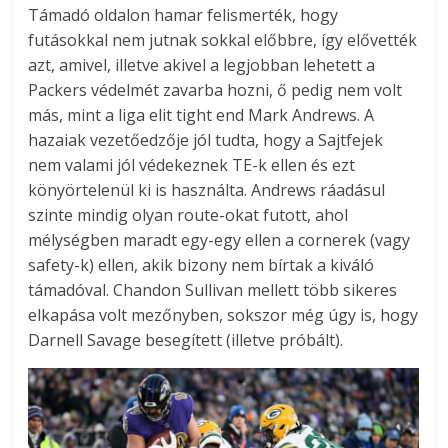
Támadó oldalon hamar felismerték, hogy
futásokkal nem jutnak sokkal előbbre, így elővették
azt, amivel, illetve akivel a legjobban lehetett a
Packers védelmét zavarba hozni, ő pedig nem volt
más, mint a liga elit tight end Mark Andrews. A
hazaiak vezetőedzője jól tudta, hogy a Sajtfejek
nem valami jól védekeznek TE-k ellen és ezt
könyörtelenül ki is használta. Andrews ráadásul
szinte mindig olyan route-okat futott, ahol
mélységben maradt egy-egy ellen a cornerek (vagy
safety-k) ellen, akik bizony nem bírtak a kiváló
támadóval. Chandon Sullivan mellett több sikeres
elkapása volt mezőnyben, sokszor még úgy is, hogy
Darnell Savage besegített (illetve próbált).