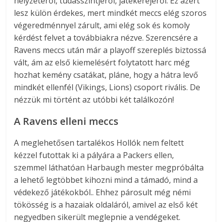
helyzetéről, tudásszintjéről, játékerejéről. Ez azért
lesz külön érdekes, mert mindkét meccs elég szoros
végeredménnyel zárult, ami elég sok és komoly
kérdést felvet a továbbiakra nézve. Szerencsére a
Ravens meccs után már a playoff szereplés biztossá
vált, ám az első kiemelésért folytatott harc még
hozhat kemény csatákat, pláne, hogy a hátra levő
mindkét ellenfél (Vikings, Lions) csoport rivális. De
nézzük mi történt az utóbbi két találkozón!
A Ravens elleni meccs
A meglehetősen tartalékos Hollók nem feltett
kézzel futottak ki a pályára a Packers ellen,
szemmel láthatóan Harbaugh mester megpróbálta
a lehető legtöbbet kihozni mind a támadó, mind a
védekező játékokból.. Ehhez párosult még némi
tökösség is a hazaiak oldaláról, amivel az első két
negyedben sikerült meglepnie a vendégeket.