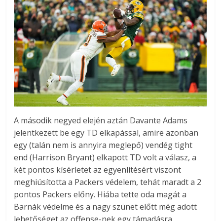
A második negyed elején aztán Davante Adams
jelentkezett be egy TD elkapással, amire azonban
egy (talán nem is annyira meglepő) vendég tight
end (Harrison Bryant) elkapott TD volt a válasz, a
két pontos kísérletet az egyenlítésért viszont
meghiúsította a Packers védelem, tehát maradt a 2
pontos Packers előny. Hiába tette oda magát a
Barnák védelme és a nagy szünet előtt még adott
lehetőséget az offense-nek egy támadásra,