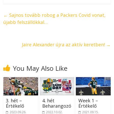
←
Sajnos tovább robog a Packers Covid vonat,
újabb felszállókkal…
Jaire Alexander újra az aktív keretben!
→
You May Also Like
3. hét –
4. hét
Week 1 –
Értékelő
Beharangozó
Értékelő
2023.09.26.
2022.10.02.
2021.09.15.