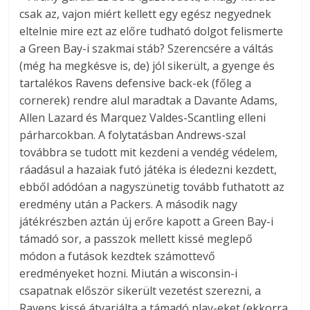
csak az, vajon miért kellett egy egész negyednek
eltelnie mire ezt az előre tudható dolgot felismerte
a Green Bay-i szakmai stáb? Szerencsére a váltás
(még ha megkésve is, de) jól sikerült, a gyenge és
tartalékos Ravens defensive back-ek (főleg a
cornerek) rendre alul maradtak a Davante Adams,
Allen Lazard és Marquez Valdes-Scantling elleni
párharcokban. A folytatásban Andrews-szal
továbbra se tudott mit kezdeni a vendég védelem,
ráadásul a hazaiak futó játéka is éledezni kezdett,
ebből adódóan a nagyszünetig tovább futhatott az
eredmény után a Packers. A második nagy
játékrészben aztán új erőre kapott a Green Bay-i
támadó sor, a passzok mellett kissé meglepő
módon a futások kezdtek számottevő
eredményeket hozni. Miután a wisconsin-i
csapatnak először sikerült vezetést szerezni, a
Ravens kissé átvariálta a támadó play-eket (ekkorra