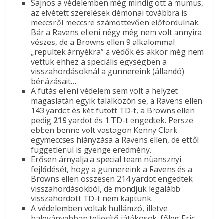
Sajnos a védelemben még mindig ott a mumus,
az elvétett szerelések démonai továbbra is
meccsről meccsre számottevően előfordulnak.
Bár a Ravens elleni négy még nem volt annyira
vészes, de a Browns ellen 9 alkalommal
„repültek árnyékra” a védők és akkor még nem
vettük ehhez a speciális egységben a
visszahordásoknál a gunnereink (állandó)
bénázásait…
A futás elleni védelem sem volt a helyzet
magaslatán egyik találkozón se, a Ravens ellen
143 yardot és két futott TD-t, a Browns ellen
pedig
219
yardot és 1 TD-t engedtek. Persze
ebben benne volt vastagon Kenny Clark
egymeccses hiányzása a Ravens ellen, de ettől
függetlenül is gyenge eredmény.
Erősen árnyalja a special team nüansznyi
fejlődését, hogy a gunnereink a Ravens és a
Browns ellen összesen 214 yardot engedtek
visszahordásokból, de mondjuk legalább
visszahordott TD-t nem kaptunk.
A védelemben voltak hullámzó, illetve
haloványabban teljesítő játékosok. főleg Eric