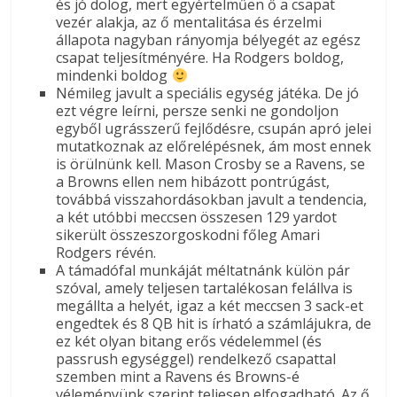
és jó dolog, mert egyértelműen ő a csapat
vezér alakja, az ő mentalitása és érzelmi
állapota nagyban rányomja bélyegét az egész
csapat teljesítményére. Ha Rodgers boldog,
mindenki boldog
Némileg javult a speciális egység játéka. De jó
ezt végre leírni, persze senki ne gondoljon
egyből ugrásszerű fejlődésre, csupán apró jelei
mutatkoznak az előrelépésnek, ám most ennek
is örülnünk kell. Mason Crosby se a Ravens, se
a Browns ellen nem hibázott pontrúgást,
továbbá visszahordásokban javult a tendencia,
a két utóbbi meccsen összesen 129 yardot
sikerült összeszorgoskodni főleg Amari
Rodgers révén.
A támadófal munkáját méltatnánk külön pár
szóval, amely teljesen tartalékosan felállva is
megállta a helyét, igaz a két meccsen 3 sack-et
engedtek és 8 QB hit is írható a számlájukra, de
ez két olyan bitang erős védelemmel (és
passrush egységgel) rendelkező csapattal
szemben mint a Ravens és Browns-é
véleményünk szerint teljesen elfogadható. Az ő