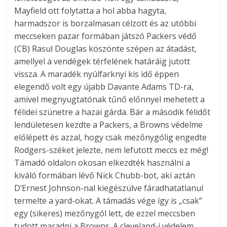
Mayfield ott folytatta a hol abba hagyta,
harmadszor is borzalmasan célzott és az utóbbi
meccseken pazar formában játszó Packers védő
(CB) Rasul Douglas köszönte szépen az átadást,
amellyel a vendégek térfelének határáig jutott
vissza. A maradék nyúlfarknyi kis idő éppen
elegendő volt egy újabb Davante Adams TD-ra,
amivel megnyugtatónak tűnő előnnyel mehetett a
félidei szünetre a hazai gárda. Bár a második félidőt
lendületesen kezdte a Packers, a Browns védelme
előlépett és azzal, hogy csak mezőnygólig engedte
Rodgers-széket jelezte, nem lefutott meccs ez még!
Támadó oldalon okosan elkezdték használni a
kiváló formában lévő Nick Chubb-bot, aki aztán
D’Ernest Johnson-nal kiegészülve fáradhatatlanul
termelte a yard-okat. A támadás vége így is „csak”
egy (sikeres) mezőnygól lett, de ezzel meccsben
tudott maradni a Browns. A cleveland-i védelem