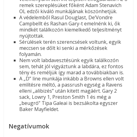
remek szereplésüket főként Adam Stenavich
OL edzői kiváló munkájának köszönhetjük.
A védelemből Rasul Douglast, De’Vondre
Campbellt és Rashan Gary-t emelnénk ki, ők
mindkét találkozón kiemelkedő teljesítményt
nyújtottak.
Sérülések terén szerencsések voltunk, egyik
meccsen se dőlt ki senki a mérkőzések
folyamán.
Nem volt labdavesztésünk egyik találkozón
sem, tehát jól vigyáztunk a labdára, ez fontos
tény és reméljük így marad a továbbiakban is.
A „D” line munkája inkább a Browns ellen volt
említésre méltó, a passrush egység a Ravens
elleni „alibizés” után kitett magáért. Gary 2
sack, Lowry 1, Preston Smith 1 és még a
„beugró” Tipa Galeai is bezsákolta egyszer
Baker Mayfieldet.
Negatívumok