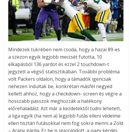
Mindezek tükrében nem csoda, hogy a hazai 89-es
a szezon egyik legjobb meccsét futotta, 10
elkapásból 136 yardot és ezzel 2 touchdown-t
jegyzett a végső statisztikában. További probléma
volt Packers oldalon, hogy a támadók igencsak
nehezen indultak be, konkrétan másfél negyed
kellett ahhoz, hogy a checkdown- screen és végre a
hosszabb passzok meghozzák a hatékony
előrehaladást. Azt már a kezdetektől tudni lehetett,
a liga egyik (ha nem a) legjobb futás elleni védelme
ellen tisztán futásokkal nem fog sokra menni a Zöld
– Arany gárda. Ez be is igazolódott, a nagy kérdés