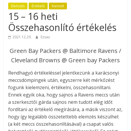
Elemzés
Értékelő
Kiemelt
15 – 16 heti
Összehasonlító értékelés
2021.12.29.
Ezsau
Green Bay Packers @ Baltimore Ravens /
Cleveland Browns @ Green bay Packers
Rendhagyó értékeléssel jelentkezünk a karácsonyi
meccsdömpingek után, egyszerre két mérkőzést
fogunk kielemzeni, értékelni, összehasonlítani.
Ennek egyik oka, hogy sajnos a Ravens meccs után
a szerkesztői gárda sajnos nem tudott elég időt
fordítani az értékelő megírására, a másik viszont az,
hogy így legalább összetettebb elemzés készülhet
(a két meccs összehasonlításával) a csapat valós