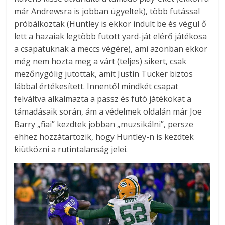
már Andrewsra is jobban ügyeltek), több futással
próbálkoztak (Huntley is ekkor indult be és végül ő
lett a hazaiak legtöbb futott yard-ját elérő játékosa
a csapatuknak a meccs végére), ami azonban ekkor
még nem hozta meg a várt (teljes) sikert, csak
mezőnygólig jutottak, amit Justin Tucker biztos
lábbal értékesített. Innentől mindkét csapat
felváltva alkalmazta a passz és futó játékokat a
támadásaik során, ám a védelmek oldalán már Joe
Barry „fiai” kezdtek jobban „muzsikálni”, persze
ehhez hozzátartozik, hogy Huntley-n is kezdtek
kiütközni a rutintalanság jelei.