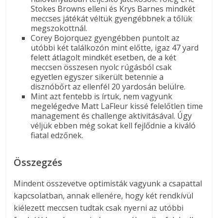
Stokes Browns elleni és Krys Barnes mindkét
meccses játékát véltük gyengébbnek a tőlük
megszokottnál.
Corey Bojorquez gyengébben puntolt az
utóbbi két találkozón mint előtte, igaz 47 yard
felett átlagolt mindkét esetben, de a két
meccsen összesen nyolc rúgásból csak
egyetlen egyszer sikerült betennie a
disznóbőrt az ellenfél 20 yardosán belülre.
Mint azt fentebb is írtuk, nem vagyunk
megelégedve Matt LaFleur kissé felelőtlen time
management és challenge aktivitásával. Úgy
véljük ebben még sokat kell fejlődnie a kiváló
fiatal edzőnek.
Összegzés
Mindent összevetve optimisták vagyunk a csapattal
kapcsolatban, annak ellenére, hogy két rendkívül
kiélezett meccsen tudtak csak nyerni az utóbbi