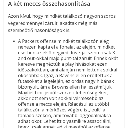
A két meccs összehasonlítása
Azon kívül, hogy mindkét találkozó nagyon szoros
végeredménnyel zárult, akadtak még más
szembeötlő hasonlóságok is.
A Packers offense mindkét találkozón elég
nehezen kapta el a fonalat az elején, mindkét
esetben az első negyed drive-jai szinte csak 3
and out-okkal majd punt-tal zárult. Ennek okát
keresve megnéztük a play hívásokat ezen
időszakokban, ami alapján nem lettünk sokkal
okosabbak. Igaz, a Ravens ellen erőltettük a
futásokat a legelején, ez ordas nagy hibának
bizonyult, ám a Browns ellen ha leszámítjuk
Mayfield int-jeiből szerzett lehetőségeket,
akkor ott sem volt sokkal vérmesebb az
offense a meccs elején. Ráadásul az utóbbi
találkozón a mérkőzés végére is „leült” a
támadó szekció, ami további aggodalmakra
adhat okot. Lehet itt olyasmikre asszociálni,
hogy „csak annyit ad ki magából az offense,