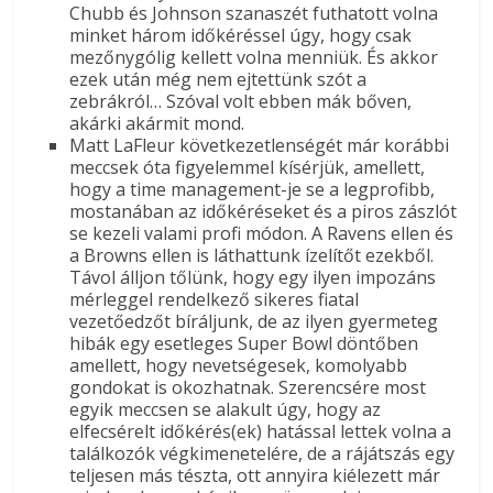
Chubb és Johnson szanaszét futhatott volna
minket három időkéréssel úgy, hogy csak
mezőnygólig kellett volna menniük. És akkor
ezek után még nem ejtettünk szót a
zebrákról… Szóval volt ebben mák bőven,
akárki akármit mond.
Matt LaFleur következetlenségét már korábbi
meccsek óta figyelemmel kísérjük, amellett,
hogy a time management-je se a legprofibb,
mostanában az időkéréseket és a piros zászlót
se kezeli valami profi módon. A Ravens ellen és
a Browns ellen is láthattunk ízelítőt ezekből.
Távol álljon tőlünk, hogy egy ilyen impozáns
mérleggel rendelkező sikeres fiatal
vezetőedzőt bíráljunk, de az ilyen gyermeteg
hibák egy esetleges Super Bowl döntőben
amellett, hogy nevetségesek, komolyabb
gondokat is okozhatnak. Szerencsére most
egyik meccsen se alakult úgy, hogy az
elfecsérelt időkérés(ek) hatással lettek volna a
találkozók végkimenetelére, de a rájátszás egy
teljesen más tészta, ott annyira kiélezett már