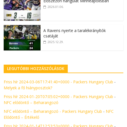
Előszezon hangulat Minneapolisban
2026.01.06.
A Ravens nyerte a taralékirányítók
csatáját
2025.12.29.
LEGUTÓBBI HOZZÁSZÓLÁSOK
Friss hír 2024-03-06T17:41:40+0000 - Packers Hungary Club
-
Melyek a fő hiányposztok?
Friss hír 2024-01-20T07:05:02+0000 - Packers Hungary Club
-
NFC elődöntő – Beharangozó
NFC elődöntő – Beharangozó - Packers Hungary Club
-
NFC
Elődöntő – Értékelő
Friss hír 2024-01-14T12:53:53+0000 - Packers Hungary Club
-