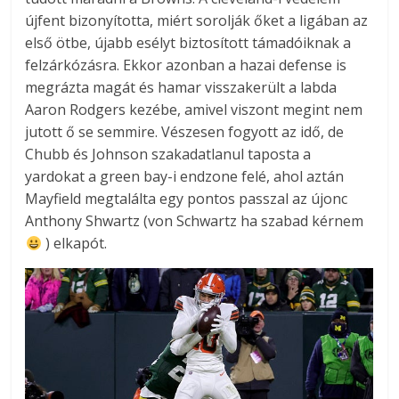
újfent bizonyította, miért sorolják őket a ligában az
első ötbe, újabb esélyt biztosított támadóiknak a
felzárkózásra. Ekkor azonban a hazai defense is
megrázta magát és hamar visszakerült a labda
Aaron Rodgers kezébe, amivel viszont megint nem
jutott ő se semmire. Vészesen fogyott az idő, de
Chubb és Johnson szakadatlanul taposta a
yardokat a green bay-i endzone felé, ahol aztán
Mayfield megtalálta egy pontos passzal az újonc
Anthony Shwartz (von Schwartz ha szabad kérnem
) elkapót.