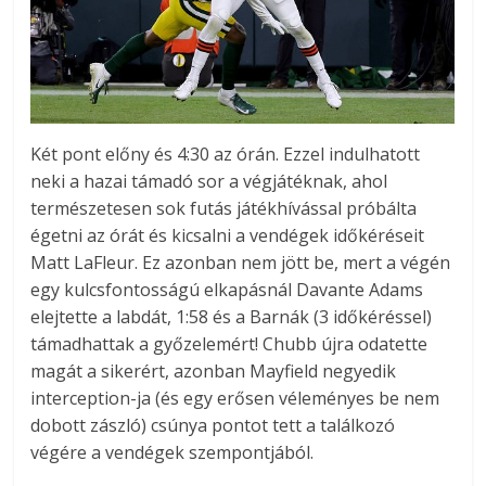
Két pont előny és 4:30 az órán. Ezzel indulhatott
neki a hazai támadó sor a végjátéknak, ahol
természetesen sok futás játékhívással próbálta
égetni az órát és kicsalni a vendégek időkéréseit
Matt LaFleur. Ez azonban nem jött be, mert a végén
egy kulcsfontosságú elkapásnál Davante Adams
elejtette a labdát, 1:58 és a Barnák (3 időkéréssel)
támadhattak a győzelemért! Chubb újra odatette
magát a sikerért, azonban Mayfield negyedik
interception-ja (és egy erősen véleményes be nem
dobott zászló) csúnya pontot tett a találkozó
végére a vendégek szempontjából.