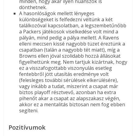
minden, hogy akár ilyen nüanszok is
dönthetnek.
A hasonlóságok mellett lényeges
különbségeket is felfedezni véltünk a két
találkozóval kapcsolatban, a legszembetűnőbb
a Packers játékosok viselkedése volt mind a
pályán, mind pedig a pálya mellett. A Ravens
elleni meccsen kissé nagyobb tüzet éreztünk a
csapatban (talán a nagyobb tét miatt), míg a
Browns ellen jóval szolidabb hozzá állásokat
figyelhettünk meg. Nem tartjuk kizártnak, hogy
ez a visszafogottabb viszonyulás esetleg
fentebbről jött utasítás eredménye volt
(felesleges további sérülések elkerülésére),
vagy inkább a tudat, miszerint a csapat már
biztos playoff résztvevő, azonban ha extra
pihenőt akar a csapat az alapszakasz végén,
akkor ez a mentalitás biztosan nem fog ebben
segíteni.
Pozitívumok