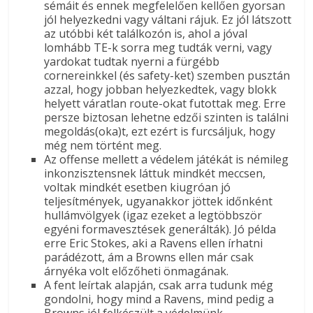
sémáit és ennek megfelelően kellően gyorsan
jól helyezkedni vagy váltani rájuk. Ez jól látszott
az utóbbi két találkozón is, ahol a jóval
lomhább TE-k sorra meg tudták verni, vagy
yardokat tudtak nyerni a fürgébb
cornereinkkel (és safety-ket) szemben pusztán
azzal, hogy jobban helyezkedtek, vagy blokk
helyett váratlan route-okat futottak meg. Erre
persze biztosan lehetne edzői szinten is találni
megoldás(oka)t, ezt ezért is furcsáljuk, hogy
még nem történt meg.
Az offense mellett a védelem játékát is némileg
inkonzisztensnek láttuk mindkét meccsen,
voltak mindkét esetben kiugróan jó
teljesítmények, ugyanakkor jöttek időnként
hullámvölgyek (igaz ezeket a legtöbbször
egyéni formavesztések generálták). Jó példa
erre Eric Stokes, aki a Ravens ellen írhatni
parádézott, ám a Browns ellen már csak
árnyéka volt előzőheti önmagának.
A fent leírtak alapján, csak arra tudunk még
gondolni, hogy mind a Ravens, mind pedig a