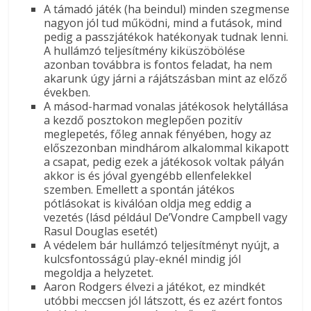
A támadó játék (ha beindul) minden szegmense
nagyon jól tud működni, mind a futások, mind
pedig a passzjátékok hatékonyak tudnak lenni.
A hullámzó teljesítmény kiküszöbölése
azonban továbbra is fontos feladat, ha nem
akarunk úgy járni a rájátszásban mint az előző
években.
A másod-harmad vonalas játékosok helytállása
a kezdő posztokon meglepően pozitív
meglepetés, főleg annak fényében, hogy az
előszezonban mindhárom alkalommal kikapott
a csapat, pedig ezek a játékosok voltak pályán
akkor is és jóval gyengébb ellenfelekkel
szemben. Emellett a spontán játékos
pótlásokat is kiválóan oldja meg eddig a
vezetés (lásd például De’Vondre Campbell vagy
Rasul Douglas esetét)
A védelem bár hullámzó teljesítményt nyújt, a
kulcsfontosságú play-eknél mindig jól
megoldja a helyzetet.
Aaron Rodgers élvezi a játékot, ez mindkét
utóbbi meccsen jól látszott, és ez azért fontos