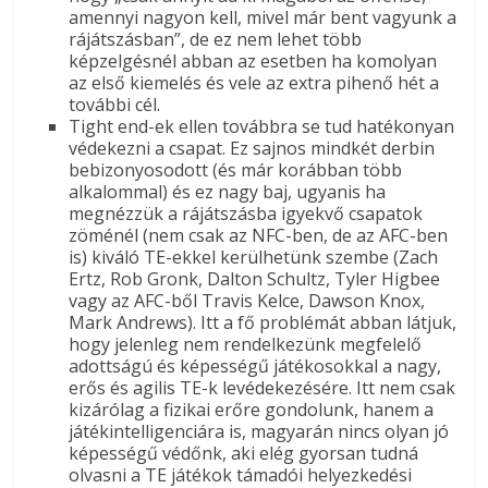
amennyi nagyon kell, mivel már bent vagyunk a
rájátszásban”, de ez nem lehet több
képzelgésnél abban az esetben ha komolyan
az első kiemelés és vele az extra pihenő hét a
további cél.
Tight end-ek ellen továbbra se tud hatékonyan
védekezni a csapat. Ez sajnos mindkét derbin
bebizonyosodott (és már korábban több
alkalommal) és ez nagy baj, ugyanis ha
megnézzük a rájátszásba igyekvő csapatok
zöménél (nem csak az NFC-ben, de az AFC-ben
is) kiváló TE-ekkel kerülhetünk szembe (Zach
Ertz, Rob Gronk, Dalton Schultz, Tyler Higbee
vagy az AFC-ből Travis Kelce, Dawson Knox,
Mark Andrews). Itt a fő problémát abban látjuk,
hogy jelenleg nem rendelkezünk megfelelő
adottságú és képességű játékosokkal a nagy,
erős és agilis TE-k levédekezésére. Itt nem csak
kizárólag a fizikai erőre gondolunk, hanem a
játékintelligenciára is, magyarán nincs olyan jó
képességű védőnk, aki elég gyorsan tudná
olvasni a TE játékok támadói helyezkedési