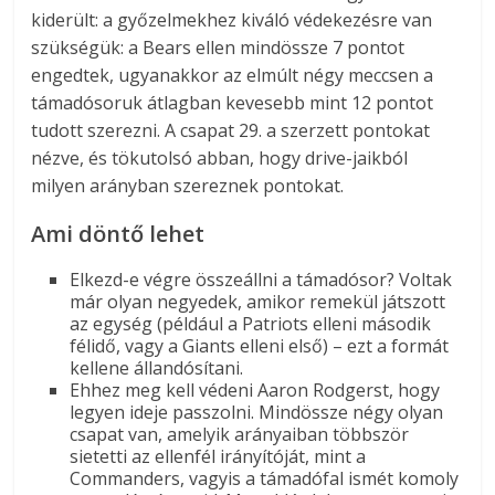
kiderült: a győzelmekhez kiváló védekezésre van
szükségük: a Bears ellen mindössze 7 pontot
engedtek, ugyanakkor az elmúlt négy meccsen a
támadósoruk átlagban kevesebb mint 12 pontot
tudott szerezni. A csapat 29. a szerzett pontokat
nézve, és tökutolsó abban, hogy drive-jaikból
milyen arányban szereznek pontokat.
Ami döntő lehet
Elkezd-e végre összeállni a támadósor? Voltak
már olyan negyedek, amikor remekül játszott
az egység (például a Patriots elleni második
félidő, vagy a Giants elleni első) – ezt a formát
kellene állandósítani.
Ehhez meg kell védeni Aaron Rodgerst, hogy
legyen ideje passzolni. Mindössze négy olyan
csapat van, amelyik arányaiban többször
sietetti az ellenfél irányítóját, mint a
Commanders, vagyis a támadófal ismét komoly