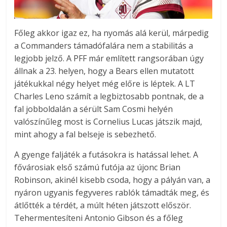
Főleg akkor igaz ez, ha nyomás alá kerül, márpedig
a Commanders támadófalára nem a stabilitás a
legjobb jelző. A PFF már említett rangsorában úgy
állnak a 23. helyen, hogy a Bears ellen mutatott
játékukkal négy helyet még előre is léptek. A LT
Charles Leno számít a legbiztosabb pontnak, de a
fal jobboldalán a sérült Sam Cosmi helyén
valószínűleg most is Cornelius Lucas játszik majd,
mint ahogy a fal belseje is sebezhető.
A gyenge faljáték a futásokra is hatással lehet. A
fővárosiak első számú futója az újonc Brian
Robinson, akinél kisebb csoda, hogy a pályán van, a
nyáron ugyanis fegyveres rablók támadták meg, és
átlőtték a térdét, a múlt héten játszott először.
Tehermentesíteni Antonio Gibson és a főleg