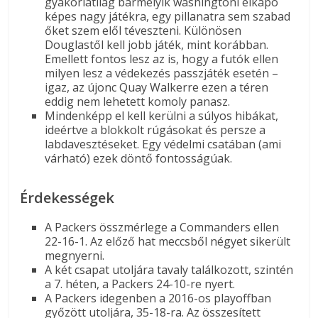
gyakorlatilag bármelyik washingtoni elkapó
képes nagy játékra, egy pillanatra sem szabad
őket szem elől téveszteni. Különösen
Douglastől kell jobb játék, mint korábban.
Emellett fontos lesz az is, hogy a futók ellen
milyen lesz a védekezés passzjáték esetén –
igaz, az újonc Quay Walkerre ezen a téren
eddig nem lehetett komoly panasz.
Mindenképp el kell kerülni a súlyos hibákat,
ideértve a blokkolt rúgásokat és persze a
labdavesztéseket. Egy védelmi csatában (ami
várható) ezek döntő fontosságúak.
Érdekességek
A Packers összmérlege a Commanders ellen
22-16-1. Az előző hat meccsből négyet sikerült
megnyerni.
A két csapat utoljára tavaly találkozott, szintén
a 7. héten, a Packers 24-10-re nyert.
A Packers idegenben a 2016-os playoffban
győzött utoljára, 35-18-ra. Az összesített