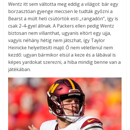
Wentz itt sem váltotta meg eddig a világot: bár egy
borzasztóan gyenge meccsen le tudták győzni a
Bearst a múlt heti csütörtök esti „rangadón”, így is
csak 2-4-gyel állnak. A Packers ellen pedig Wentz
biztosan nem villanthat, ugyanis eltört egy ujja,
vagyis néhány hétig nem játszhat, így Taylor
Heinicke helyettesíti majd. Ő nem véletlenül nem
kezdő: ugyan bármikor elsül a keze és a lábával is
képes yardokat szerezni, a hiba mindig benne van a
játékában.