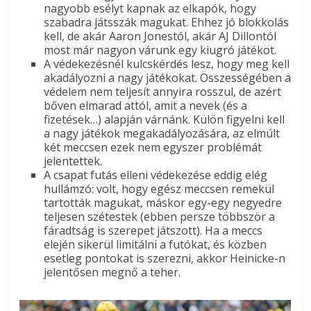
nagyobb esélyt kapnak az elkapók, hogy
szabadra játsszák magukat. Ehhez jó blokkolás
kell, de akár Aaron Jonestól, akár AJ Dillontól
most már nagyon várunk egy kiugró játékot.
A védekezésnél kulcskérdés lesz, hogy meg kell
akadályozni a nagy játékokat. Összességében a
védelem nem teljesít annyira rosszul, de azért
bőven elmarad attól, amit a nevek (és a
fizetések…) alapján várnánk. Külön figyelni kell
a nagy játékok megakadályozására, az elmúlt
két meccsen ezek nem egyszer problémát
jelentettek.
A csapat futás elleni védekezése eddig elég
hullámzó: volt, hogy egész meccsen remekül
tartották magukat, máskor egy-egy negyedre
teljesen szétestek (ebben persze többször a
fáradtság is szerepet játszott). Ha a meccs
elején sikerül limitálni a futókat, és közben
esetleg pontokat is szerezni, akkor Heinicke-n
jelentősen megnő a teher.