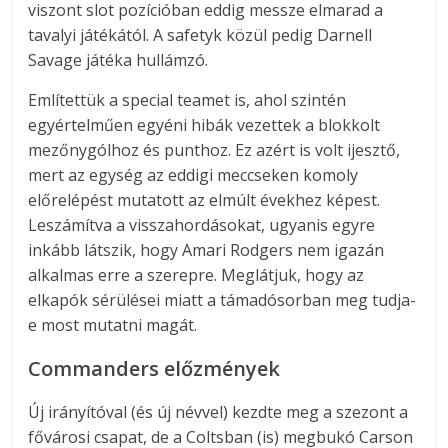
viszont slot pozícióban eddig messze elmarad a
tavalyi játékától. A safetyk közül pedig Darnell
Savage játéka hullámzó.
Említettük a special teamet is, ahol szintén
egyértelműen egyéni hibák vezettek a blokkolt
mezőnygólhoz és punthoz. Ez azért is volt ijesztő,
mert az egység az eddigi meccseken komoly
előrelépést mutatott az elmúlt évekhez képest.
Leszámítva a visszahordásokat, ugyanis egyre
inkább látszik, hogy Amari Rodgers nem igazán
alkalmas erre a szerepre. Meglátjuk, hogy az
elkapók sérülései miatt a támadósorban meg tudja-
e most mutatni magát.
Commanders előzmények
Új irányítóval (és új névvel) kezdte meg a szezont a
fővárosi csapat, de a Coltsban (is) megbukó Carson