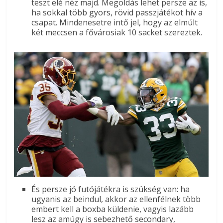
teszt elé néz majd. Megoldás lehet persze az is,
ha sokkal több gyors, rövid passzjátékot hív a
csapat. Mindenesetre intő jel, hogy az elmúlt
két meccsen a fővárosiak 10 sacket szereztek.
És persze jó futójátékra is szükség van: ha
ugyanis az beindul, akkor az ellenfélnek több
embert kell a boxba küldenie, vagyis lazább
lesz az amúgy is sebezhető secondary,