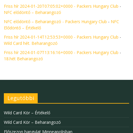
Friss hír 2024-01-20T07:05:02+0000 - Packers Hungary Club
-
NFC elődöntő – Beharangozó
NFC elődöntő – Beharangozó - Packers Hungary Club
-
NFC
Elődöntő – Értékelő
Friss hír 2024-01-14T12:53:53+0000 - Packers Hungary Club
-
Wild Card hét. Beharangozó
Friss hír 2024-01-07T13:16:16+0000 - Packers Hungary Club
-
18.hét Beharangozó
Legutóbbi
Wild Card Kör – Értékelő
Wild Card Kör – Beharangozó
Előszezon hangulat Minneapolisban