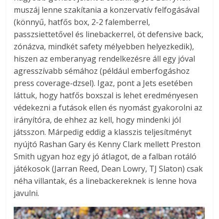
muszáj lenne szakítania a konzervatív felfogásával
(könnyű, hatfős box, 2-2 falemberrel,
passzsiettetővel és linebackerrel, öt defensive back,
zónázva, mindkét safety mélyebben helyezkedik),
hiszen az emberanyag rendelkezésre áll egy jóval
agresszívabb sémához (például emberfogáshoz
press coverage-dzsel). Igaz, pont a Jets esetében
láttuk, hogy hatfős boxszal is lehet eredményesen
védekezni a futások ellen és nyomást gyakorolni az
irányítóra, de ehhez az kell, hogy mindenki jól
játsszon. Márpedig eddig a klasszis teljesítményt
nyújtó Rashan Gary és Kenny Clark mellett Preston
Smith ugyan hoz egy jó átlagot, de a falban rotáló
játékosok (Jarran Reed, Dean Lowry, TJ Slaton) csak
néha villantak, és a linebackereknek is lenne hova
javulni.