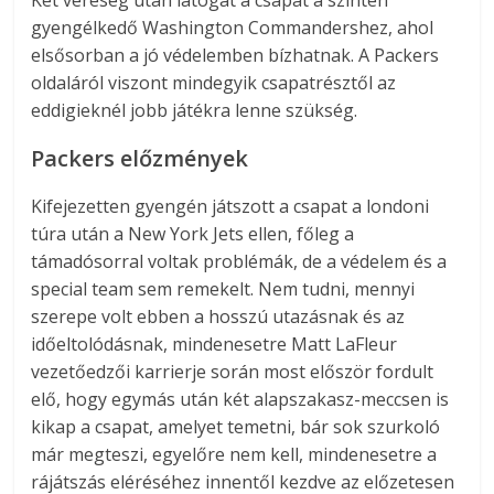
Két vereség után látogat a csapat a szintén
gyengélkedő Washington Commandershez, ahol
elsősorban a jó védelemben bízhatnak. A Packers
oldaláról viszont mindegyik csapatrésztől az
eddigieknél jobb játékra lenne szükség.
Packers előzmények
Kifejezetten gyengén játszott a csapat a londoni
túra után a New York Jets ellen, főleg a
támadósorral voltak problémák, de a védelem és a
special team sem remekelt. Nem tudni, mennyi
szerepe volt ebben a hosszú utazásnak és az
időeltolódásnak, mindenesetre Matt LaFleur
vezetőedzői karrierje során most először fordult
elő, hogy egymás után két alapszakasz-meccsen is
kikap a csapat, amelyet temetni, bár sok szurkoló
már megteszi, egyelőre nem kell, mindenesetre a
rájátszás eléréséhez innentől kezdve az előzetesen