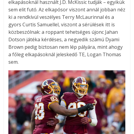
elkapásoknál használt J.D. McKissic tudják – egyikük
sem elit futó. Az elkapósor viszont annál jobban néz
ki a rendkívül veszélyes Terry McLaurinnal és a
gyors Curtis Samuellel, viszont a sérülések itt is
közbeszólnak: a roppant tehetséges újonc Jahan
Dotson játéka kérdéses, a negyedik számú Dyami
Brown pedig biztosan nem lép pályára, mint ahogy
a főleg elkapásoknál jeleskedő TE, Logan Thomas
sem.