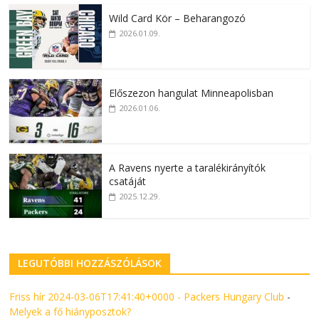
Wild Card Kör – Beharangozó
2026.01.09.
Előszezon hangulat Minneapolisban
2026.01.06.
A Ravens nyerte a taralékirányítók
csatáját
2025.12.29.
LEGUTÓBBI HOZZÁSZÓLÁSOK
Friss hír 2024-03-06T17:41:40+0000 - Packers Hungary Club
-
Melyek a fő hiányposztok?