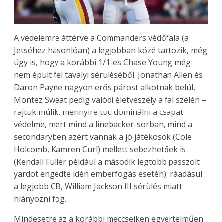
A védelemre áttérve a Commanders védőfala (a
Jetséhez hasonlóan) a legjobban közé tartozik, még
úgy is, hogy a korábbi 1/1-es Chase Young még
nem épült fel tavalyi sérüléséből. Jonathan Allen és
Daron Payne nagyon erős párost alkotnak belül,
Montez Sweat pedig valódi életveszély a fal szélén –
rajtuk múlik, mennyire tud dominálni a csapat
védelme, mert mind a linebacker-sorban, mind a
secondaryben azért vannak a jó játékosok (Cole
Holcomb, Kamren Curl) mellett sebezhetőek is
(Kendall Fuller például a második legtöbb passzolt
yardot engedte idén emberfogás esetén), ráadásul
a legjobb CB, William Jackson III sérülés miatt
hiányozni fog.
Mindesetre az a korábbi meccseiken egyértelműen