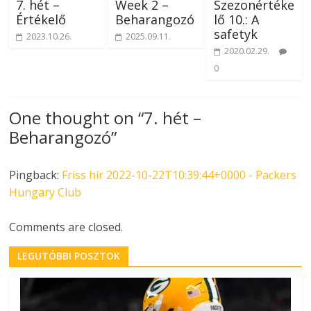
7. hét –
Week 2 –
Szezonértéke
Értékelő
Beharangozó
lő 10.: A
safetyk
2023.10.26.
2025.09.11.
2020.02.29.
0
One thought on “
7. hét –
Beharangozó
”
Pingback:
Friss hír 2022-10-22T10:39:44+0000 - Packers
Hungary Club
Comments are closed.
LEGUTÓBBI POSZTOK