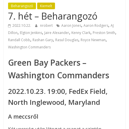
Beharangozó
Kiemelt
7. hét – Beharangozó
,
,
2022.10.22.
nrobert
Aaron Jones
Aaron Rodgers
AJ
,
,
,
,
,
Dillon
Elgton Jenkins
Jaire Alexander
Kenny Clark
Preston Smith
,
,
,
,
Randall Cobb
Rashan Gary
Rasul Douglas
Royce Newman
Washington Commanders
Green Bay Packers –
Washington Commanders
2022.10.23. 19:00, FedEx Field,
North Inglewood, Maryland
A meccsről