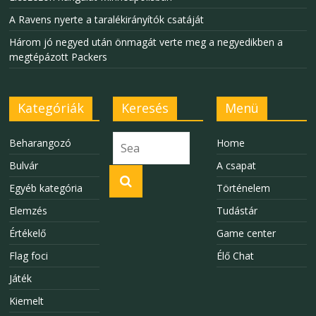
A Ravens nyerte a taralékirányítók csatáját
Három jó negyed után önmagát verte meg a negyedikben a
megtépázott Packers
Kategóriák
Keresés
Menü
Beharangozó
Home
Bulvár
A csapat
Egyéb kategória
Történelem
Elemzés
Tudástár
Értékelő
Game center
Flag foci
Élő Chat
Játék
Kiemelt