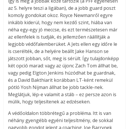
így is még a jobbak közé tartozik (a PFF egyenesen
az 5. helyre teszi a ligában), de a jobb guard poszt
komoly gondokat okoz. Royce Newmanről egyre
inkább kiderül, hogy nem kezdő szint, hiába van
néha egy-egy jó meccse, és ezt természetesen már
az ellenfelek is tudják, és jellemzően ráállítják a
legjobb védőfalemberüket. A Jets ellen egy időre le
is cserélték, de a helyére beállt Jake Hanson se
játszott jobban, sőt, meg is sérült. Így tulajdonképp
két opció marad: vagy az újonc Zach Tom állhat be,
vagy pedig Elgton Jenkins húzódhat be guardnak,
és a David Bakthiarit korábban LT-ként remekül
pótló Yosh Nijman állhat be jobb tackle-nek.
Meglátjuk, lép-e valamit a stáb – ez persze azon is
múlik, hogy teljesítenek az edzéseken.
A védőoldalon többrétegű a probléma. Itt is van
néhány gyengébb egyéni teljesítmény, de sokkal
nagyobb gondot jelent a coaching. Joe Barrynek