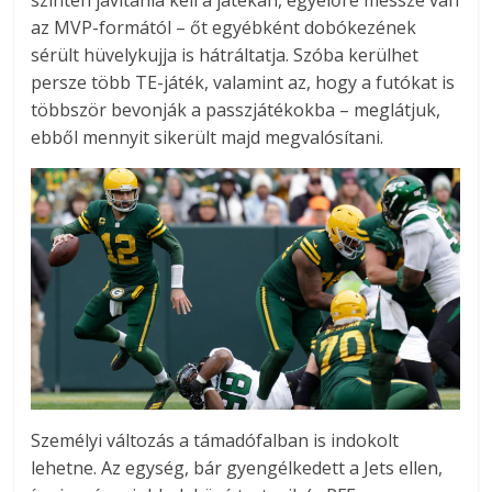
szintén javítania kell a játékán, egyelőre messze van
az MVP-formától – őt egyébként dobókezének
sérült hüvelykujja is hátráltatja. Szóba kerülhet
persze több TE-játék, valamint az, hogy a futókat is
többször bevonják a passzjátékokba – meglátjuk,
ebből mennyit sikerült majd megvalósítani.
Személyi változás a támadófalban is indokolt
lehetne. Az egység, bár gyengélkedett a Jets ellen,