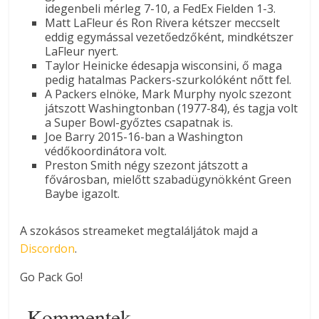
idegenbeli mérleg 7-10, a FedEx Fielden 1-3.
Matt LaFleur és Ron Rivera kétszer meccselt
eddig egymással vezetőedzőként, mindkétszer
LaFleur nyert.
Taylor Heinicke édesapja wisconsini, ő maga
pedig hatalmas Packers-szurkolóként nőtt fel.
A Packers elnöke, Mark Murphy nyolc szezont
játszott Washingtonban (1977-84), és tagja volt
a Super Bowl-győztes csapatnak is.
Joe Barry 2015-16-ban a Washington
védőkoordinátora volt.
Preston Smith négy szezont játszott a
fővárosban, mielőtt szabadügynökként Green
Baybe igazolt.
A szokásos streameket megtaláljátok majd a
Discordon
.
Go Pack Go!
Kommentek