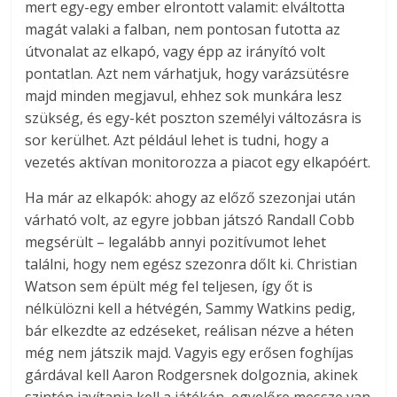
mert egy-egy ember elrontott valamit: elváltotta
magát valaki a falban, nem pontosan futotta az
útvonalat az elkapó, vagy épp az irányító volt
pontatlan. Azt nem várhatjuk, hogy varázsütésre
majd minden megjavul, ehhez sok munkára lesz
szükség, és egy-két poszton személyi változásra is
sor kerülhet. Azt például lehet is tudni, hogy a
vezetés aktívan monitorozza a piacot egy elkapóért.
Ha már az elkapók: ahogy az előző szezonjai után
várható volt, az egyre jobban játszó Randall Cobb
megsérült – legalább annyi pozitívumot lehet
találni, hogy nem egész szezonra dőlt ki. Christian
Watson sem épült még fel teljesen, így őt is
nélkülözni kell a hétvégén, Sammy Watkins pedig,
bár elkezdte az edzéseket, reálisan nézve a héten
még nem játszik majd. Vagyis egy erősen foghíjas
gárdával kell Aaron Rodgersnek dolgoznia, akinek