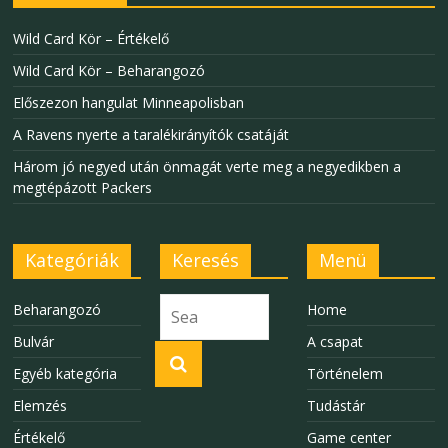
Wild Card Kör – Értékelő
Wild Card Kör – Beharangozó
Előszezon hangulat Minneapolisban
A Ravens nyerte a taralékirányítók csatáját
Három jó negyed után önmagát verte meg a negyedikben a
megtépázott Packers
Kategóriák
Keresés
Menü
Beharangozó
Home
Bulvár
A csapat
Egyéb kategória
Történelem
Elemzés
Tudástár
Értékelő
Game center