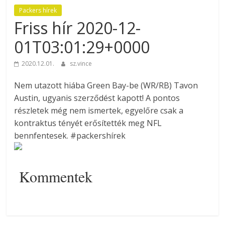
Packers hírek
Friss hír 2020-12-
01T03:01:29+0000
2020.12.01.
sz.vince
Nem utazott hiába Green Bay-be (WR/RB) Tavon
Austin, ugyanis szerződést kapott! A pontos
részletek még nem ismertek, egyelőre csak a
kontraktus tényét erősítették meg NFL
bennfentesek. #packershírek
Kommentek