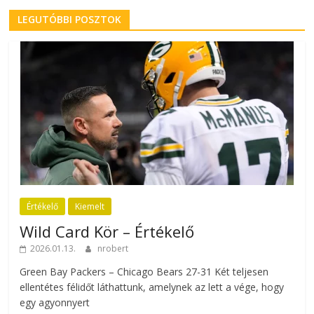
LEGUTÓBBI POSZTOK
Értékelő
Kiemelt
Wild Card Kör – Értékelő
2026.01.13.
nrobert
Green Bay Packers – Chicago Bears 27-31 Két teljesen
ellentétes félidőt láthattunk, amelynek az lett a vége, hogy
egy agyonnyert