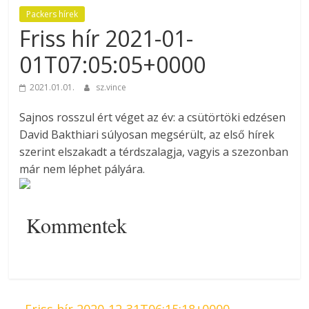
Packers hírek
Friss hír 2021-01-
01T07:05:05+0000
2021.01.01.
sz.vince
Sajnos rosszul ért véget az év: a csütörtöki edzésen
David Bakthiari súlyosan megsérült, az első hírek
szerint elszakadt a térdszalagja, vagyis a szezonban
már nem léphet pályára.
Kommentek