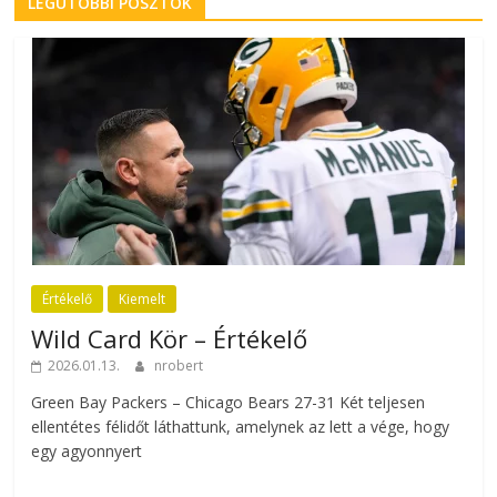
LEGUTÓBBI POSZTOK
Értékelő
Kiemelt
Wild Card Kör – Értékelő
2026.01.13.
nrobert
Green Bay Packers – Chicago Bears 27-31 Két teljesen
ellentétes félidőt láthattunk, amelynek az lett a vége, hogy
egy agyonnyert