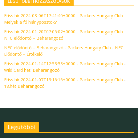
LEGUTÓBBI HOZZÁSZÓLÁSOK
Friss hír 2024-03-06T17:41:40+0000 - Packers Hungary Club
-
Melyek a fő hiányposztok?
Friss hír 2024-01-20T07:05:02+0000 - Packers Hungary Club
-
NFC elődöntő – Beharangozó
NFC elődöntő – Beharangozó - Packers Hungary Club
-
NFC
Elődöntő – Értékelő
Friss hír 2024-01-14T12:53:53+0000 - Packers Hungary Club
-
Wild Card hét. Beharangozó
Friss hír 2024-01-07T13:16:16+0000 - Packers Hungary Club
-
18.hét Beharangozó
Legutóbbi