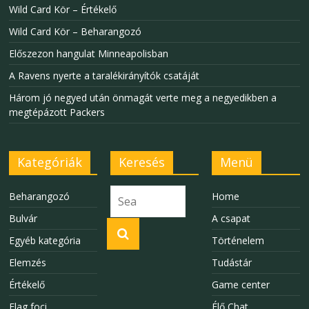
Wild Card Kör – Értékelő
Wild Card Kör – Beharangozó
Előszezon hangulat Minneapolisban
A Ravens nyerte a taralékirányítók csatáját
Három jó negyed után önmagát verte meg a negyedikben a
megtépázott Packers
Kategóriák
Keresés
Menü
Beharangozó
Home
Bulvár
A csapat
Egyéb kategória
Történelem
Elemzés
Tudástár
Értékelő
Game center
Flag foci
Élő Chat