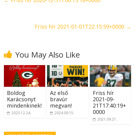
←
Friss hír 2020-12-31T06:15:18+0000
Friss hír 2021-01-01T22:15:59+0000
→
You May Also Like
Boldog
Az első
Friss hír
Karácsonyt
bravúr
2021-09-
mindenkinek!
megvan!
21T17:40:19+
0000
2023.12.24.
2024.09.15.
2021.09.21.