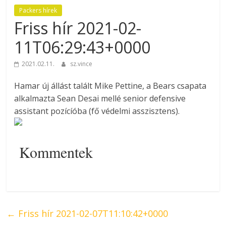
Packers hírek
Friss hír 2021-02-
11T06:29:43+0000
2021.02.11.
sz.vince
Hamar új állást talált Mike Pettine, a Bears csapata
alkalmazta Sean Desai mellé senior defensive
assistant pozícíóba (fő védelmi asszisztens).
Kommentek
←
Friss hír 2021-02-07T11:10:42+0000