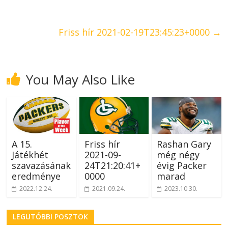
Friss hír 2021-02-19T23:45:23+0000
→
You May Also Like
A 15.
Friss hír
Rashan Gary
Játékhét
2021-09-
még négy
szavazásának
24T21:20:41+
évig Packer
eredménye
0000
marad
2022.12.24.
2021.09.24.
2023.10.30.
LEGUTÓBBI POSZTOK