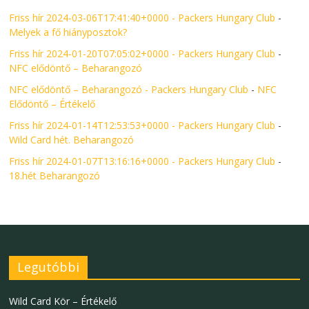
Friss hír 2024-03-06T17:41:40+0000 - Packers Hungary Club
-
Melyek a fő hiányposztok?
Friss hír 2024-01-20T07:05:02+0000 - Packers Hungary Club
-
NFC elődöntő – Beharangozó
NFC elődöntő – Beharangozó - Packers Hungary Club
-
NFC
Elődöntő – Értékelő
Friss hír 2024-01-14T12:53:53+0000 - Packers Hungary Club
-
Wild Card hét. Beharangozó
Friss hír 2024-01-07T13:16:16+0000 - Packers Hungary Club
-
18.hét Beharangozó
Legutóbbi
Wild Card Kör – Értékelő