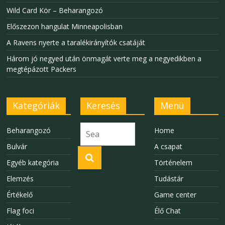
Wild Card Kör – Beharangozó
Előszezon hangulat Minneapolisban
A Ravens nyerte a taralékirányítók csatáját
Három jó negyed után önmagát verte meg a negyedikben a
megtépázott Packers
Kategóriák
Keresés
Menü
Beharangozó
Home
Bulvár
A csapat
Egyéb kategória
Történelem
Elemzés
Tudástár
Értékelő
Game center
Flag foci
Élő Chat