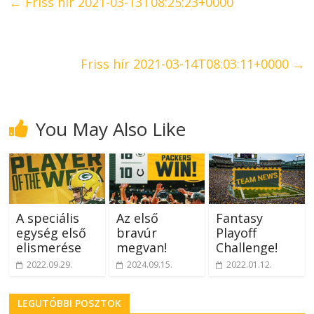
←
Friss hír 2021-03-13T08:25:23+0000
Friss hír 2021-03-14T08:03:11+0000
→
You May Also Like
A speciális
Az első
Fantasy
egység első
bravúr
Playoff
elismerése
megvan!
Challenge!
2022.09.29.
2024.09.15.
2022.01.12.
LEGUTÓBBI POSZTOK