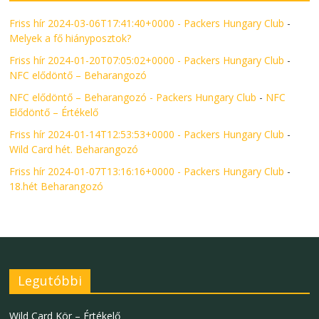
Friss hír 2024-03-06T17:41:40+0000 - Packers Hungary Club
-
Melyek a fő hiányposztok?
Friss hír 2024-01-20T07:05:02+0000 - Packers Hungary Club
-
NFC elődöntő – Beharangozó
NFC elődöntő – Beharangozó - Packers Hungary Club
-
NFC
Elődöntő – Értékelő
Friss hír 2024-01-14T12:53:53+0000 - Packers Hungary Club
-
Wild Card hét. Beharangozó
Friss hír 2024-01-07T13:16:16+0000 - Packers Hungary Club
-
18.hét Beharangozó
Legutóbbi
Wild Card Kör – Értékelő