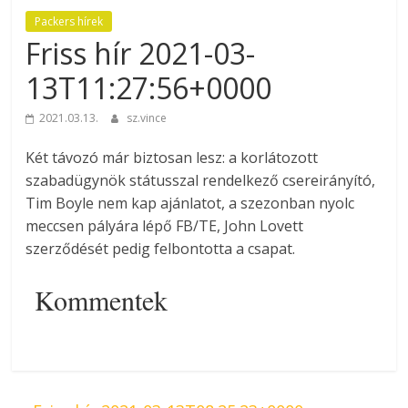
Packers hírek
Friss hír 2021-03-
13T11:27:56+0000
2021.03.13.
sz.vince
Két távozó már biztosan lesz: a korlátozott
szabadügynök státusszal rendelkező csereirányító,
Tim Boyle nem kap ajánlatot, a szezonban nyolc
meccsen pályára lépő FB/TE, John Lovett
szerződését pedig felbontotta a csapat.
Kommentek