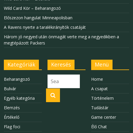
Wild Card Kör – Beharangozó
Előszezon hangulat Minneapolisban
A Ravens nyerte a taralékirányítók csatáját
Három jó negyed után önmagát verte meg a negyedikben a
megtépázott Packers
Kategóriák
Keresés
Menü
Beharangozó
Home
Bulvár
A csapat
Egyéb kategória
Történelem
Elemzés
Tudástár
Értékelő
Game center
Flag foci
Élő Chat