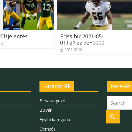
rültjelentés
Friss hír 2021-05-
01T21:22:32+0000
16.
2021.05.01.
Kategóriák
Keresés
Beharangozó
Bulvár
Egyéb kategória
Elemzés