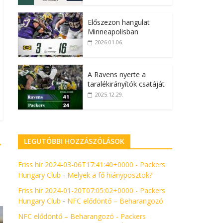
Előszezon hangulat
Minneapolisban
2026.01.06.
A Ravens nyerte a
taralékirányítók csatáját
2025.12.29.
LEGUTÓBBI HOZZÁSZÓLÁSOK
→
Friss hír 2024-03-06T17:41:40+0000 - Packers
Hungary Club
-
Melyek a fő hiányposztok?
Friss hír 2024-01-20T07:05:02+0000 - Packers
Hungary Club
-
NFC elődöntő – Beharangozó
NFC elődöntő – Beharangozó - Packers