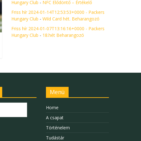
Hungary Club
-
NFC Elődöntő – Értékelő
Friss hír 2024-01-14T12:53:53+0000 - Packers
Hungary Club
-
Wild Card hét. Beharangozó
Friss hír 2024-01-07T13:16:16+0000 - Packers
Hungary Club
-
18.hét Beharangozó
Menü
Home
A csapat
Történelem
Tudástár