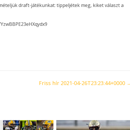
mételjük draft-játékunkat: tippeljétek meg, kiket választ a
le/YzwBBPE23eHXqydx9
Friss hír 2021-04-26T23:23:44+0000