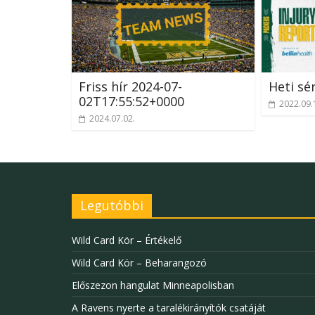
Friss hír 2024-07-
Heti sé
02T17:55:52+0000
2022.09.
2024.07.02.
Legutóbbi
Wild Card Kör – Értékelő
Wild Card Kör – Beharangozó
Előszezon hangulat Minneapolisban
A Ravens nyerte a taralékirányítók csatáját