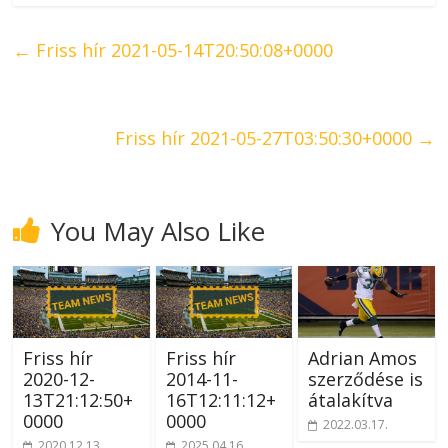
←
Friss hír 2021-05-14T20:50:08+0000
Friss hír 2021-05-27T03:50:30+0000
→
You May Also Like
Friss hír
Friss hír
Adrian Amos
2020-12-
2014-11-
szerződése is
13T21:12:50+
16T12:11:12+
átalakítva
0000
0000
2022.03.17.
2020.12.13.
2025.04.16.