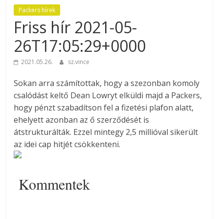
Packers hírek
Friss hír 2021-05-
26T17:05:29+0000
2021.05.26.
sz.vince
Sokan arra számítottak, hogy a szezonban komoly
csalódást keltő Dean Lowryt elküldi majd a Packers,
hogy pénzt szabadítson fel a fizetési plafon alatt,
ehelyett azonban az ő szerződését is
átstrukturálták. Ezzel mintegy 2,5 millióval sikerült
az idei cap hitjét csökkenteni.
Kommentek