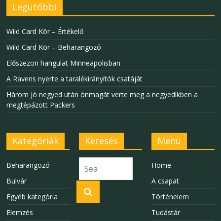
Legutóbbi
Wild Card Kör – Értékelő
Wild Card Kör – Beharangozó
Előszezon hangulat Minneapolisban
A Ravens nyerte a taralékirányítók csatáját
Három jó negyed után önmagát verte meg a negyedikben a
megtépázott Packers
Kategóriák
Keresés
Menü
Beharangozó
Home
Bulvár
A csapat
Egyéb kategória
Történelem
Elemzés
Tudástár