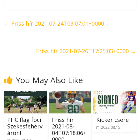
←
Friss hír 2021-07-24T03:07:01+0000
Friss hír 2021-07-26T17:25:03+0000
→
You May Also Like
PHC flag foci
Friss hír
Kicker csere
Székesfehérv
2021-08-
2022.08.15.
áron!
04T07:18:06+
0000