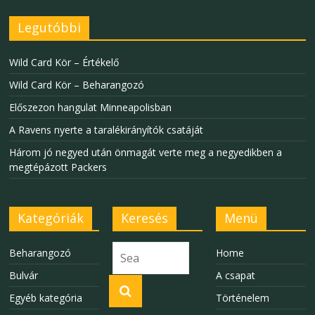
Legutóbbi
Wild Card Kör – Értékelő
Wild Card Kör – Beharangozó
Előszezon hangulat Minneapolisban
A Ravens nyerte a taralékirányítók csatáját
Három jó negyed után önmagát verte meg a negyedikben a
megtépázott Packers
Kategóriák
Keresés
Menü
Beharangozó
Home
Bulvár
A csapat
Egyéb kategória
Történelem