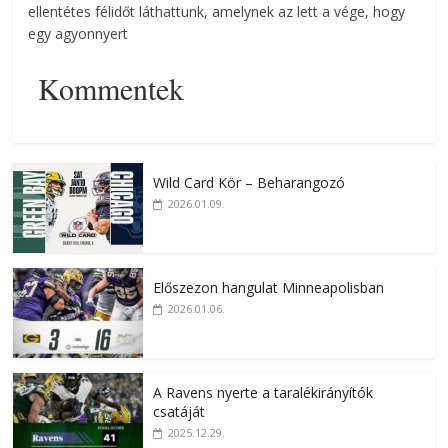
ellentétes félidőt láthattunk, amelynek az lett a vége, hogy
egy agyonnyert
Kommentek
Wild Card Kör – Beharangozó
2026.01.09.
Előszezon hangulat Minneapolisban
2026.01.06.
A Ravens nyerte a taralékirányítók
csatáját
2025.12.29.