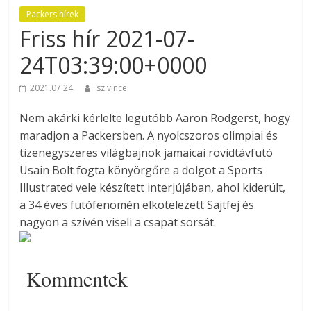
Packers hírek
Friss hír 2021-07-
24T03:39:00+0000
2021.07.24.
sz.vince
Nem akárki kérlelte legutóbb Aaron Rodgerst, hogy
maradjon a Packersben. A nyolcszoros olimpiai és
tizenegyszeres világbajnok jamaicai rövidtávfutó
Usain Bolt fogta könyörgőre a dolgot a Sports
Illustrated vele készített interjújában, ahol kiderült,
a 34 éves futófenomén elkötelezett Sajtfej és
nagyon a szívén viseli a csapat sorsát.
Kommentek