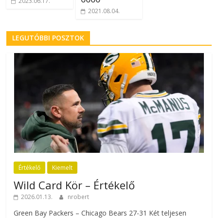
2023.06.17.
2021.08.04.
LEGUTÓBBI POSZTOK
Értékelő
Kiemelt
Wild Card Kör – Értékelő
2026.01.13.
nrobert
Green Bay Packers – Chicago Bears 27-31 Két teljesen