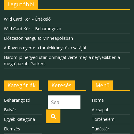
Legutóbbi
Wild Card Kör – Értékelő
Wild Card Kör – Beharangozó
Előszezon hangulat Minneapolisban
A Ravens nyerte a taralékirányítók csatáját
Három jó negyed után önmagát verte meg a negyedikben a
megtépázott Packers
Kategóriák
Keresés
Menü
Beharangozó
Home
Bulvár
A csapat
Egyéb kategória
Történelem
Elemzés
Tudástár