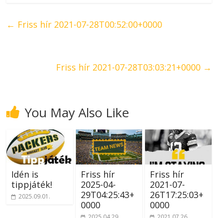
←
Friss hír 2021-07-28T00:52:00+0000
Friss hír 2021-07-28T03:03:21+0000
→
You May Also Like
Idén is
Friss hír
Friss hír
tippjáték!
2025-04-
2021-07-
29T04:25:43+
26T17:25:03+
2025.09.01.
0000
0000
2025.04.29.
2021.07.26.