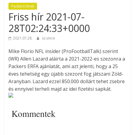
Packers hírek
Friss hír 2021-07-
28T02:24:33+0000
2021.07.28.
sz.vince
Mike Florio NFL insider (ProFootballTalk) szerint
(WR) Allen Lazard aláirta a 2021-2022-es szezonra a
Packers ERFA ajánlatát, ami azt jelenti, hogy a 25
éves tehetség egy újabb szezont fog játszani Zöld-
Aranyban. Lazard ezzel 850.000 dollárt tehet zsebre
és ennyivel terheli majd az idei fizetési sapkát.
Kommentek