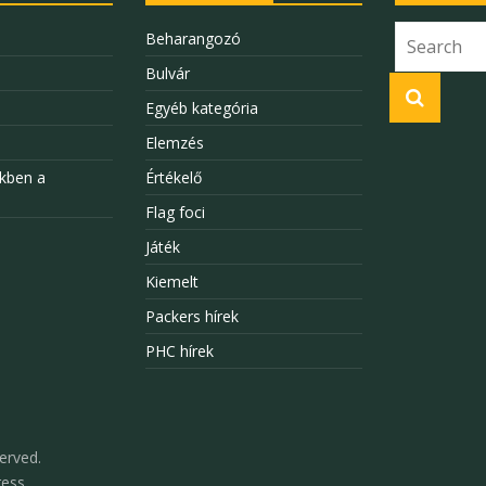
Beharangozó
Bulvár
Egyéb kategória
Elemzés
kben a
Értékelő
Flag foci
Játék
Kiemelt
Packers hírek
PHC hírek
served.
ess
.