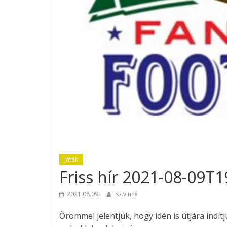
Játék
Friss hír 2021-08-09T
2021.08.09.
sz.vince
Örömmel jelentjük, hogy idén is útjára indítj