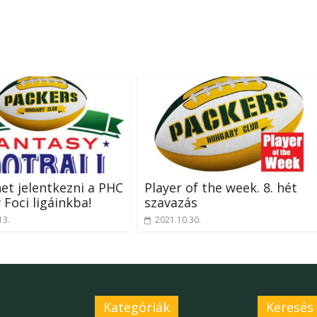
et jelentkezni a PHC
Player of the week. 8. hét
 Foci ligáinkba!
szavazás
13.
2021.10.30.
Kategóriák
Keresés