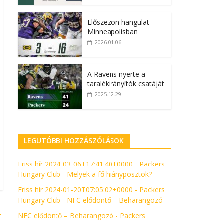
Előszezon hangulat
Minneapolisban
2026.01.06.
A Ravens nyerte a
taralékirányítók csatáját
2025.12.29.
LEGUTÓBBI HOZZÁSZÓLÁSOK
Friss hír 2024-03-06T17:41:40+0000 - Packers
Hungary Club
-
Melyek a fő hiányposztok?
Friss hír 2024-01-20T07:05:02+0000 - Packers
Hungary Club
-
NFC elődöntő – Beharangozó
→
NFC elődöntő – Beharangozó - Packers