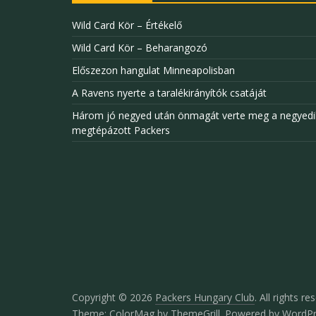
Wild Card Kör – Értékelő
Wild Card Kör – Beharangozó
Előszezon hangulat Minneapolisban
A Ravens nyerte a taralékirányítók csatáját
Három jó negyed után önmagát verte meg a negyedi
megtépázott Packers
Copyright © 2026
Packers Hungary Club
. All rights re
Theme:
ColorMag
by ThemeGrill. Powered by
WordPr