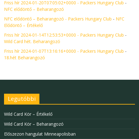
Friss hír 2024-01-20T07:05:02+0000 - Packers Hungary Club
-
NFC elődöntő – Beharangozó
NFC elődöntő – Beharangozó - Packers Hungary Club
-
NFC
Elődöntő – Értékelő
Friss hír 2024-01-14T12:53:53+0000 - Packers Hungary Club
-
Wild Card hét. Beharangozó
Friss hír 2024-01-07T13:16:16+0000 - Packers Hungary Club
-
18.hét Beharangozó
Legutóbbi
Wild Card Kör – Értékelő
Wild Card Kör – Beharangozó
Előszezon hangulat Minneapolisban