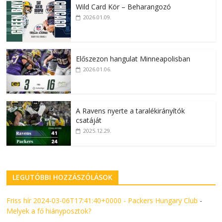
Wild Card Kör – Beharangozó
2026.01.09.
Előszezon hangulat Minneapolisban
2026.01.06.
A Ravens nyerte a taralékirányítók
csatáját
2025.12.29.
LEGUTÓBBI HOZZÁSZÓLÁSOK
Friss hír 2024-03-06T17:41:40+0000 - Packers Hungary Club
-
Melyek a fő hiányposztok?