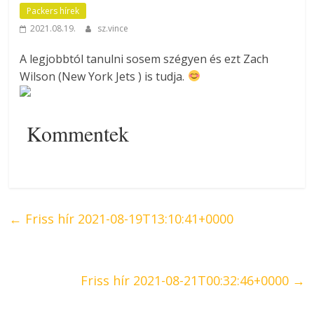
Packers hírek
2021.08.19.
sz.vince
A legjobbtól tanulni sosem szégyen és ezt Zach
Wilson (New York Jets ) is tudja.
Kommentek
←
Friss hír 2021-08-19T13:10:41+0000
Friss hír 2021-08-21T00:32:46+0000
→