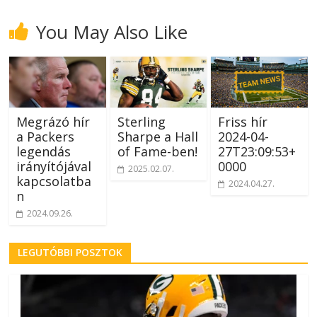
You May Also Like
Megrázó hír
Sterling
Friss hír
a Packers
Sharpe a Hall
2024-04-
legendás
of Fame-ben!
27T23:09:53+
irányítójával
0000
2025.02.07.
kapcsolatba
2024.04.27.
n
2024.09.26.
LEGUTÓBBI POSZTOK