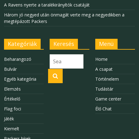
A Ravens nyerte a taralékirányítók csatáját
Három jó negyed után önmagát verte meg a negyedikben a
megtépázott Packers
Kategóriák
Keresés
Menü
Beharangozó
Home
Bulvár
A csapat
Egyéb kategória
Történelem
Elemzés
Tudástár
Értékelő
Game center
Flag foci
Élő Chat
Játék
Kiemelt
Packers hírek