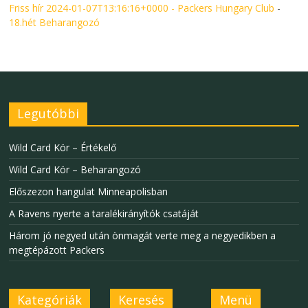
Friss hír 2024-01-07T13:16:16+0000 - Packers Hungary Club
-
18.hét Beharangozó
Legutóbbi
Wild Card Kör – Értékelő
Wild Card Kör – Beharangozó
Előszezon hangulat Minneapolisban
A Ravens nyerte a taralékirányítók csatáját
Három jó negyed után önmagát verte meg a negyedikben a
megtépázott Packers
Kategóriák
Keresés
Menü