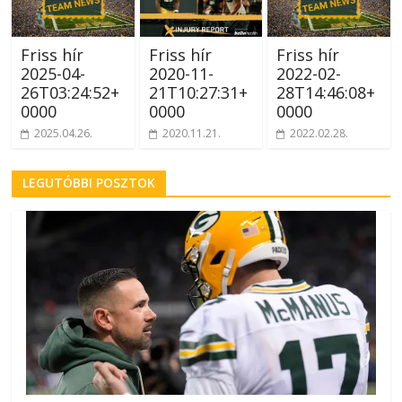
Friss hír
Friss hír
Friss hír
2025-04-
2020-11-
2022-02-
26T03:24:52+
21T10:27:31+
28T14:46:08+
0000
0000
0000
2025.04.26.
2020.11.21.
2022.02.28.
LEGUTÓBBI POSZTOK