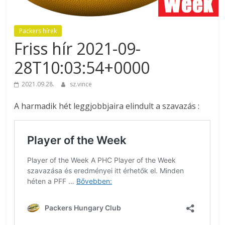
Packers hírek
Friss hír 2021-09-
28T10:03:54+0000
2021.09.28.
sz.vince
A harmadik hét leggjobbjaira elindult a szavazás :