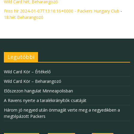
Wild Card hét. Beharangozó
Friss hír 2024-01-07T13:16:16+0000 - Packers Hungary Club
-
18.hét Beharangozó
Legutóbbi
Wild Card Kör – Értékelő
Wild Card Kör – Beharangozó
Előszezon hangulat Minneapolisban
A Ravens nyerte a taralékirányítók csatáját
Három jó negyed után önmagát verte meg a negyedikben a
megtépázott Packers