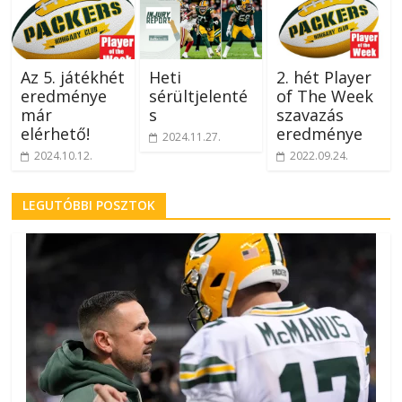
Az 5. játékhét
Heti
2. hét Player
eredménye
sérültjelenté
of The Week
már
s
szavazás
elérhető!
eredménye
2024.11.27.
2024.10.12.
2022.09.24.
LEGUTÓBBI POSZTOK