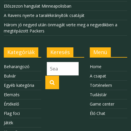
Előszezon hangulat Minneapolisban
A Ravens nyerte a taralékirányítók csatáját
Három jó negyed után önmagát verte meg a negyedikben a
megtépázott Packers
Kategóriák
Keresés
Menü
Beharangozó
Home
Bulvár
A csapat
Egyéb kategória
Történelem
Elemzés
Tudástár
Értékelő
Game center
Flag foci
Élő Chat
Játék