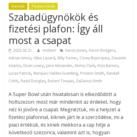
Kiemelt
Packers hírek
Szabadügynökök és
fizetési plafon: Így áll
most a csapat
,
,
2022.02.21.
nrobert
Aaron Jones
Aaron Rodgers
,
,
,
,
Adrian Amos
Allen Lazard
Billy Turner
Corey Bojorquez
Davante
,
,
,
,
,
Adams
Dean Lowry
Jaire Alexander
Kenny Clark
Krys Barnes
,
,
,
Lucas Patrick
Marquez Valdes-Scantling
Preston Smith
Randall
,
,
,
Cobb
Rasul Douglas
Robert Tonyan
ZaDarius Smith
A Super Bowl után hivatalosan is elkezdődött a
holtszezon: most már mindenkit az érdekel, hogy
néz ki jövőre a csapat. Megnéztük, mi a helyzet a
fizetési plafonnal, kiknek járt le a szerződése, mi a
piaci értékük, és kinek mekkora a cap hitje a
következő szezonra, valamint azt is, hogyan