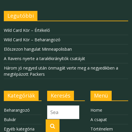
Legutóbbi
Wild Card Kör – Értékelő
Wild Card Kör – Beharangozó
Előszezon hangulat Minneapolisban
A Ravens nyerte a taralékirányítók csatáját
Három jó negyed után önmagát verte meg a negyedikben a
megtépázott Packers
Kategóriák
Keresés
Menü
Beharangozó
Home
Bulvár
A csapat
Egyéb kategória
Történelem