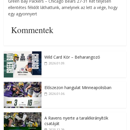
Green Bay Packers – Chicago Bears 27-31 Két teljesen
ellentétes félidőt láthattunk, amelynek az lett a vége, hogy
egy agyonnyert
Kommentek
Wild Card Kör – Beharangozó
2026.01.09.
Előszezon hangulat Minneapolisban
2026.01.06.
A Ravens nyerte a taralékirányítók
csatáját
2025.12.29.