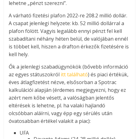
lehetne „pénzt szerezni”.
A várható fizetési plafon 2022-re 208.2 millió dollár.
A csapat jelenlegi helyzete: kb. 52 millió dollárral a
plafon fölött. Vagyis legalább ennyi pénzt fel kell
szabadítani néhány héten belül, de valójában ennél
is többet kell, hiszen a drafton érkezők fizetésére is
kell hely.
Ők a jelenlegi szabadügynökök (bővebb információ
az egyes státuszokról
itt található
) és piaci értékük,
éves átlagfizetést nézve, elsősorban a Spotrac
kalkulációi alapján (érdemes megjegyezni, hogy ez
azért nem kőbe vésett, a valóságban jelentős
eltérések is lehetne, pl. ha valaki hajlandó
olcsóbban aláírni, vagy épp egy sérülés után
óvatosabban értékel valakit a piac):
UFA