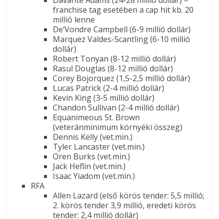
Davante Adams (24-28 millió dollár) –
franchise tag esetében a cap hit kb. 20
millió lenne
De’Vondre Campbell (6-9 millió dollár)
Marquez Valdes-Scantling (6-10 millió
dollár)
Robert Tonyan (8-12 millió dollár)
Rasul Douglas (8-12 millió dollár)
Corey Bojorquez (1,5-2,5 millió dollár)
Lucas Patrick (2-4 millió dollár)
Kevin King (3-5 millió dollár)
Chandon Sullivan (2-4 millió dollár)
Equanimeous St. Brown
(veteránminimum környéki összeg)
Dennis Kelly (vet.min.)
Tyler Lancaster (vet.min.)
Oren Burks (vet.min.)
Jack Heflin (vet.min.)
Isaac Yiadom (vet.min.)
RFA
Allen Lazard (első körös tender: 5,5 millió;
2. körös tender 3,9 millió, eredeti körös
tender: 2,4 millió dollár)