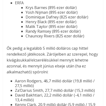
ERFA
Krys Barnes (895 ezer dollár)
Yosh Nijman (895 ezer dollár)
Dominique Dafney (825 ezer dollár)
Henry Black (895 ezer dollár)
Malik Taylor (895 ezer dollár)
Randy Ramsey (895 ezer dollár)
Chauncey Rivers (825 ezer dollár)
Ők pedig a legalább 5 millió dolláros cap hittel
rendelkező játékosok. Zárójelben az szerepel, hogy
kivágásukkal/elcserélésükkel mennyit lehetne
azonnal, és mennyit június elseje után (ha ez
alkalmazható) spórolni:
Aaron Rodgers, 46,7 millió dollár (19,8 millió /
27,5 millió)
Za’Darius Smith, 27,7 millió dollár (15,3 millió)
David Bakhtiari, 22,2 millió dollár (-4,1 millió /
13,4 millió)
Kenny Clark, 20,9 millió dollár (5,9 millió / 15,9