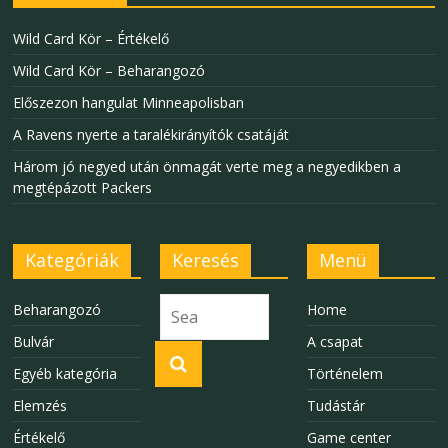
Wild Card Kör – Értékelő
Wild Card Kör – Beharangozó
Előszezon hangulat Minneapolisban
A Ravens nyerte a taralékirányítók csatáját
Három jó negyed után önmagát verte meg a negyedikben a
megtépázott Packers
Kategóriák
Keresés
Menü
Beharangozó
Home
Bulvár
A csapat
Egyéb kategória
Történelem
Elemzés
Tudástár
Értékelő
Game center