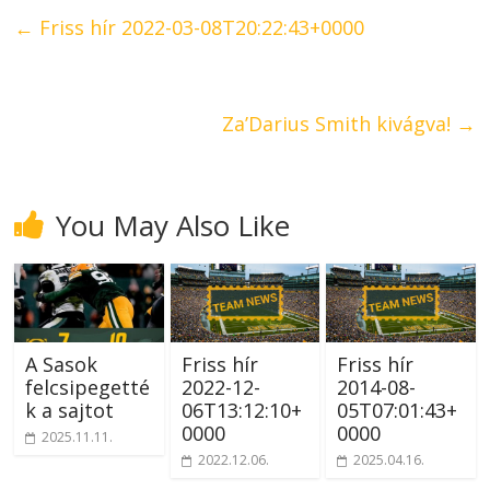
←
Friss hír 2022-03-08T20:22:43+0000
Za’Darius Smith kivágva!
→
You May Also Like
A Sasok
Friss hír
Friss hír
felcsipegetté
2022-12-
2014-08-
k a sajtot
06T13:12:10+
05T07:01:43+
0000
0000
2025.11.11.
2022.12.06.
2025.04.16.