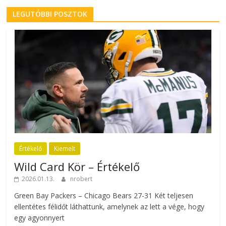
LEGUTÓBBI POSZTOK
Értékelő
Kiemelt
Wild Card Kör – Értékelő
2026.01.13.
nrobert
Green Bay Packers – Chicago Bears 27-31 Két teljesen
ellentétes félidőt láthattunk, amelynek az lett a vége, hogy
egy agyonnyert