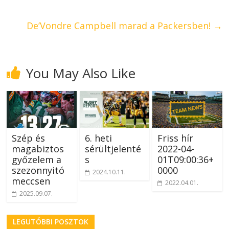
De’Vondre Campbell marad a Packersben!
→
You May Also Like
Szép és
6. heti
Friss hír
magabiztos
sérültjelenté
2022-04-
győzelem a
s
01T09:00:36+
szezonnyitó
0000
2024.10.11.
meccsen
2022.04.01.
2025.09.07.
LEGUTÓBBI POSZTOK