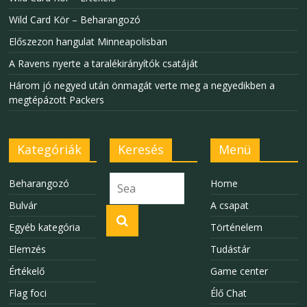
Wild Card Kör – Beharangozó
Előszezon hangulat Minneapolisban
A Ravens nyerte a taralékirányítók csatáját
Három jó negyed után önmagát verte meg a negyedikben a
megtépázott Packers
Kategóriák
Keresés
Menü
Beharangozó
Home
Bulvár
A csapat
Egyéb kategória
Történelem
Elemzés
Tudástár
Értékelő
Game center
Flag foci
Élő Chat