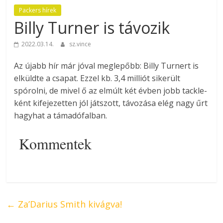
Packers hírek
Billy Turner is távozik
2022.03.14.
sz.vince
Az újabb hír már jóval meglepőbb: Billy Turnert is
elküldte a csapat. Ezzel kb. 3,4 milliót sikerült
spórolni, de mivel ő az elmúlt két évben jobb tackle-
ként kifejezetten jól játszott, távozása elég nagy űrt
hagyhat a támadófalban.
Kommentek
←
Za’Darius Smith kivágva!