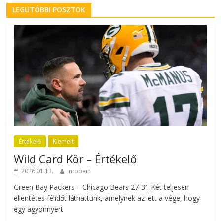
LEGUTÓBBI POSZTOK
Értékelő
Kiemelt
Wild Card Kör – Értékelő
2026.01.13.
nrobert
Green Bay Packers – Chicago Bears 27-31 Két teljesen
ellentétes félidőt láthattunk, amelynek az lett a vége, hogy
egy agyonnyert