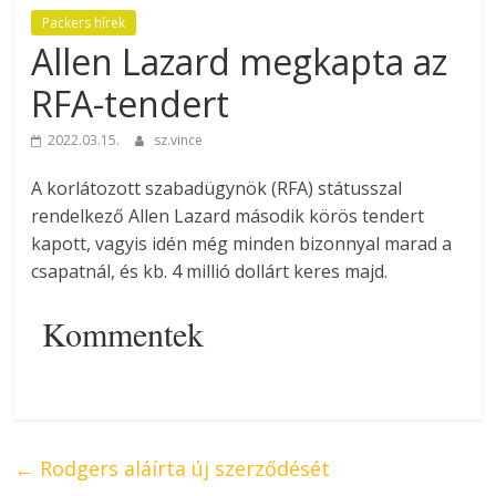
Packers hírek
Allen Lazard megkapta az
RFA-tendert
2022.03.15.
sz.vince
A korlátozott szabadügynök (RFA) státusszal
rendelkező Allen Lazard második körös tendert
kapott, vagyis idén még minden bizonnyal marad a
csapatnál, és kb. 4 millió dollárt keres majd.
Kommentek
←
Rodgers aláírta új szerződését