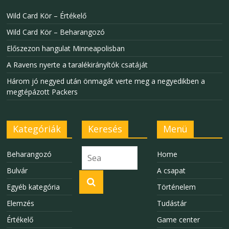
Wild Card Kör – Értékelő
Wild Card Kör – Beharangozó
Előszezon hangulat Minneapolisban
A Ravens nyerte a taralékirányítók csatáját
Három jó negyed után önmagát verte meg a negyedikben a
megtépázott Packers
Kategóriák
Keresés
Menü
Beharangozó
Home
Bulvár
A csapat
Egyéb kategória
Történelem
Elemzés
Tudástár
Értékelő
Game center