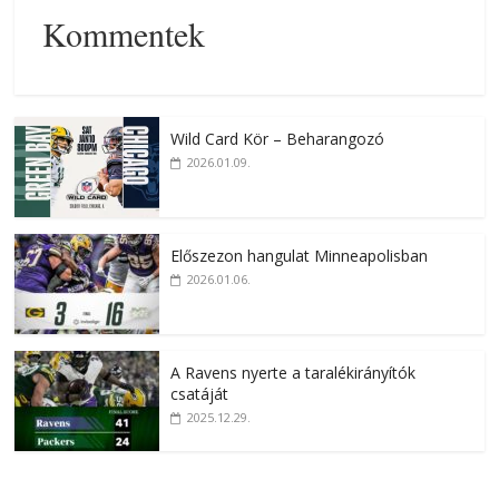
Kommentek
Wild Card Kör – Beharangozó
2026.01.09.
Előszezon hangulat Minneapolisban
2026.01.06.
A Ravens nyerte a taralékirányítók
csatáját
2025.12.29.