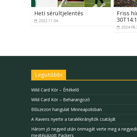
Heti sérültjelentés
Friss hí
30T14:1
2022.11.04.
2024.06.
Legutóbbi
Wild Card Kör – Értékelő
Wild Card Kör – Beharangozó
Előszezon hangulat Minneapolisban
A Ravens nyerte a taralékirányítók csatáját
Három jó negyed után önmagát verte meg a negyedi
megtépázott Packers