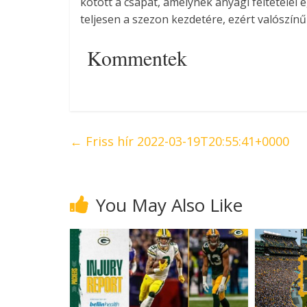
kötött a csapat, amelynek anyagi feltételei
teljesen a szezon kezdetére, ezért valószín
Kommentek
←
Friss hír 2022-03-19T20:55:41+0000
You May Also Like