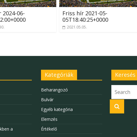
r 2024-06-
Friss hír 2021-05-
2:00+0000
05T18:40:25+0000
30.
2021.05.05.
Kategóriák
Keresés
Beharangozó
Bulvár
Egyéb kategória
Elemzés
kben a
Értékelő