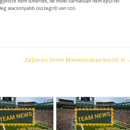
 egyelőre nem ismertek, de mivel várhatóan nem épül fel
űleg alacsonyabb összegről van szó.
Za’Darius Smith Minnesotában kötött ki