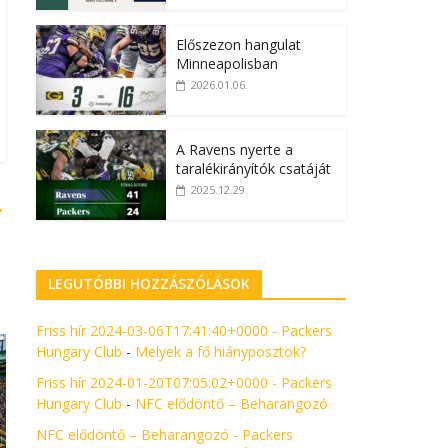
Előszezon hangulat
Minneapolisban
2026.01.06.
A Ravens nyerte a
taralékirányítók csatáját
2025.12.29.
→
LEGUTÓBBI HOZZÁSZÓLÁSOK
Friss hír 2024-03-06T17:41:40+0000 - Packers
Hungary Club
-
Melyek a fő hiányposztok?
Friss hír 2024-01-20T07:05:02+0000 - Packers
Hungary Club
-
NFC elődöntő – Beharangozó
NFC elődöntő – Beharangozó - Packers