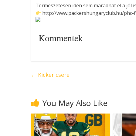
Természetesen idén sem maradhat el a jól is
http://www.packershungaryclub.hu/phc-fa
Kommentek
←
Kicker csere
You May Also Like