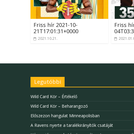
Friss hír 2021-10-
Friss hí
21T17:01:31+0000
04T03:3
2021.10.21.
2021.01.
Legutóbbi
Wild Card Kör – Értékelő
Wild Card Kör – Beharangozó
Előszezon hangulat Minneapolisban
A Ravens nyerte a taralékirányítók csatáját