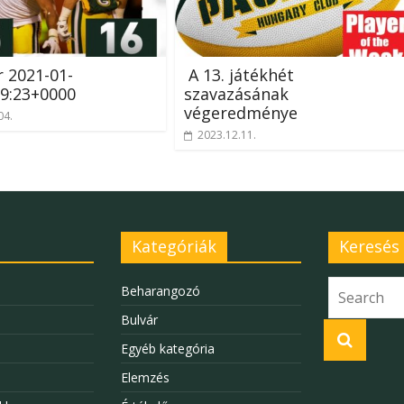
r 2021-01-
A 13. játékhét
9:23+0000
szavazásának
végeredménye
04.
2023.12.11.
Kategóriák
Keresés
Beharangozó
Bulvár
Egyéb kategória
Elemzés