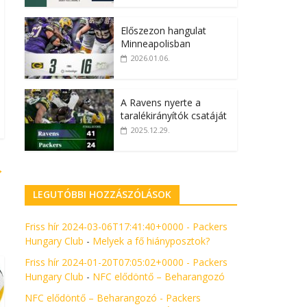
Előszezon hangulat
Minneapolisban
2026.01.06.
A Ravens nyerte a
taralékirányítók csatáját
2025.12.29.
→
LEGUTÓBBI HOZZÁSZÓLÁSOK
Friss hír 2024-03-06T17:41:40+0000 - Packers
Hungary Club
-
Melyek a fő hiányposztok?
Friss hír 2024-01-20T07:05:02+0000 - Packers
Hungary Club
-
NFC elődöntő – Beharangozó
NFC elődöntő – Beharangozó - Packers