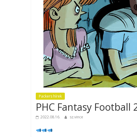
Packers hírek
PHC Fantasy Football 
2022.08.16.
sz.vince