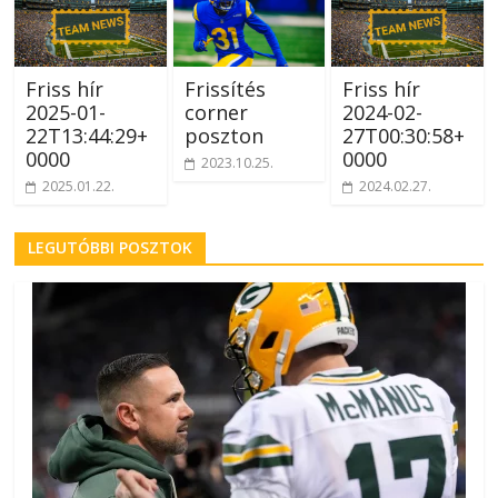
Friss hír
Frissítés
Friss hír
2025-01-
corner
2024-02-
22T13:44:29+
poszton
27T00:30:58+
0000
0000
2023.10.25.
2025.01.22.
2024.02.27.
LEGUTÓBBI POSZTOK