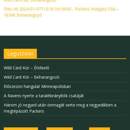
Friss hír 2024-01-07T13:16:16+0000 - Packers Hungary Club
-
18.hét Beharangozó
Legutóbbi
Wild Card Kör – Értékelő
Wild Card Kör – Beharangozó
Előszezon hangulat Minneapolisban
A Ravens nyerte a taralékirányítók csatáját
Három jó negyed után önmagát verte meg a negyedikben a
megtépázott Packers