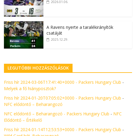
2026.01.06.
A Ravens nyerte a taralékirányítók
csatáját
2025.12.29.
LEGUTÓBBI HOZZÁSZÓLÁSOK
Friss hír 2024-03-06T17:41:40+0000 - Packers Hungary Club
-
Melyek a fő hiányposztok?
Friss hír 2024-01-20T07:05:02+0000 - Packers Hungary Club
-
NFC elődöntő – Beharangozó
NFC elődöntő – Beharangozó - Packers Hungary Club
-
NFC
Elődöntő – Értékelő
Friss hír 2024-01-14T12:53:53+0000 - Packers Hungary Club
-
Wild Card hét. Beharangozó