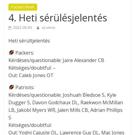
Packers hírek
4. Heti sérülésjelentés
2022.09.30.
sz.vince
Heti sérültjelentés
Packers:
Kérdéses/questionable: Jaire Alexander CB
Kétséges/doubtful: –
Out: Caleb Jones OT
Patriots:
Kérdéses/questionable: Joshuah Bledsoe S, Kyle
Dugger S, Davon Godchaux DL, Raekwon McMillan
LB, Jakobi Myers WR, Jalen Mills CB, Adrian Phillips
S
Kétséges/doubtful:
Out: Yodni Cajuste OL, Lawrence Guy DL, Mac Jones