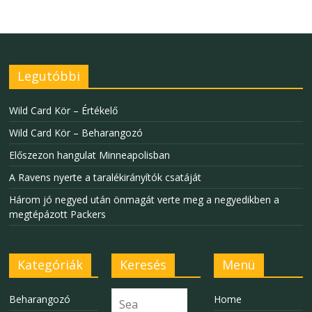
Legutóbbi
Wild Card Kör – Értékelő
Wild Card Kör – Beharangozó
Előszezon hangulat Minneapolisban
A Ravens nyerte a taralékirányítók csatáját
Három jó negyed után önmagát verte meg a negyedikben a
megtépázott Packers
Kategóriák
Keresés
Menü
Beharangozó
Home