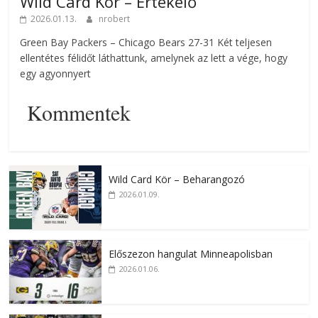
Wild Card Kör – Értékelő
2026.01.13.
nrobert
Green Bay Packers – Chicago Bears 27-31 Két teljesen
ellentétes félidőt láthattunk, amelynek az lett a vége, hogy
egy agyonnyert
Kommentek
Wild Card Kör – Beharangozó
2026.01.09.
Előszezon hangulat Minneapolisban
2026.01.06.