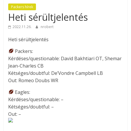
Packers hírek
Heti sérültjelentés
2022.11.26.
nrobert
Heti sérültjelentés
Packers:
Kérdéses/questionable: David Bakhtiari OT, Shemar
Jean-Charles CB
Kétséges/doubtful: De’Vondre Campbell LB
Out: Romeo Doubs WR
Eagles:
Kérdéses/questionable: –
Kétséges/doubtful: –
Out: –