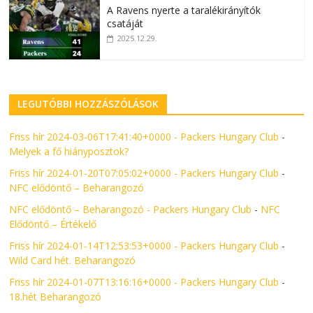
A Ravens nyerte a taralékirányítók
csatáját
2025.12.29.
LEGUTÓBBI HOZZÁSZÓLÁSOK
Friss hír 2024-03-06T17:41:40+0000 - Packers Hungary Club
-
Melyek a fő hiányposztok?
Friss hír 2024-01-20T07:05:02+0000 - Packers Hungary Club
-
NFC elődöntő – Beharangozó
NFC elődöntő – Beharangozó - Packers Hungary Club
-
NFC
Elődöntő – Értékelő
Friss hír 2024-01-14T12:53:53+0000 - Packers Hungary Club
-
Wild Card hét. Beharangozó
Friss hír 2024-01-07T13:16:16+0000 - Packers Hungary Club
-
18.hét Beharangozó