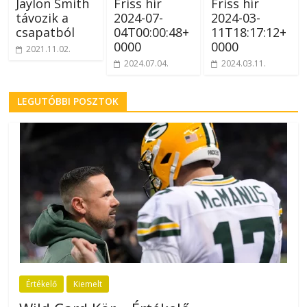
Jaylon Smith
Friss hír
Friss hír
távozik a
2024-07-
2024-03-
csapatból
04T00:00:48+
11T18:17:12+
0000
0000
2021.11.02.
2024.07.04.
2024.03.11.
LEGUTÓBBI POSZTOK
Értékelő
Kiemelt