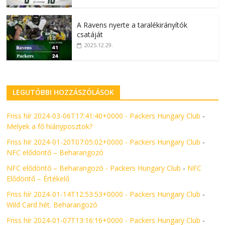
A Ravens nyerte a taralékirányítók
csatáját
2025.12.29.
LEGUTÓBBI HOZZÁSZÓLÁSOK
Friss hír 2024-03-06T17:41:40+0000 - Packers Hungary Club
-
Melyek a fő hiányposztok?
Friss hír 2024-01-20T07:05:02+0000 - Packers Hungary Club
-
NFC elődöntő – Beharangozó
NFC elődöntő – Beharangozó - Packers Hungary Club
-
NFC
Elődöntő – Értékelő
Friss hír 2024-01-14T12:53:53+0000 - Packers Hungary Club
-
Wild Card hét. Beharangozó
Friss hír 2024-01-07T13:16:16+0000 - Packers Hungary Club
-