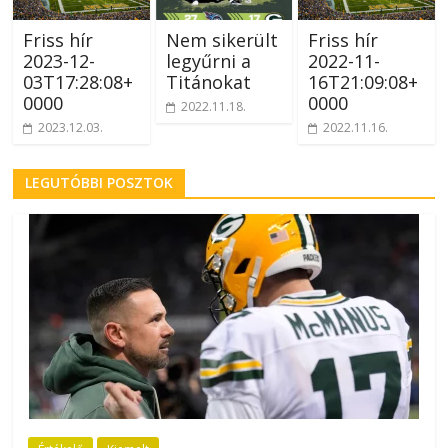
Friss hír
Nem sikerült
Friss hír
2023-12-
legyűrni a
2022-11-
03T17:28:08+
Titánokat
16T21:09:08+
0000
0000
2022.11.18.
2023.12.03.
2022.11.16.
LEGUTÓBBI POSZTOK