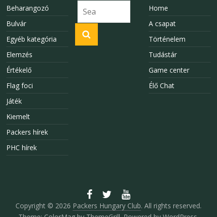
Beharangozó
Home
Bulvár
A csapat
Egyéb kategória
Történelem
Elemzés
Tudástár
Értékelő
Game center
Flag foci
Élő Chat
Játék
Kiemelt
Packers hírek
PHC hírek
Copyright © 2026
Packers Hungary Club
. All rights reserved.
Theme:
ColorMag
by ThemeGrill. Powered by
WordPress
.