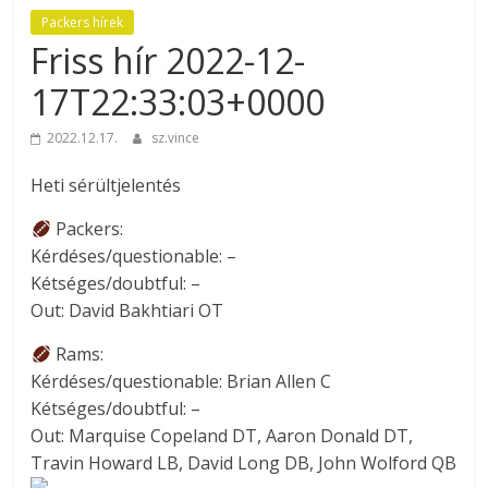
Packers hírek
Friss hír 2022-12-
17T22:33:03+0000
2022.12.17.
sz.vince
Heti sérültjelentés
Packers:
Kérdéses/questionable: –
Kétséges/doubtful: –
Out: David Bakhtiari OT
Rams:
Kérdéses/questionable: Brian Allen C
Kétséges/doubtful: –
Out: Marquise Copeland DT, Aaron Donald DT,
Travin Howard LB, David Long DB, John Wolford QB