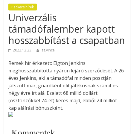
Packers hírek
Univerzális
támadófalember kapott
hosszabbítást a csapatban
2022.12.23.
sz.vince
Remek hír érkezett: Elgton Jenkins
meghosszabbította nyáron lejáró szerződését. A 26
éves Jenkins, aki a támadófal minden posztján
játszott már, guardként elit játékosnak számít és
négy évre írt alá. Ezalatt 68 millió dollárt
(ösztönzőkkel 74-et) keres majd, ebből 24 milliót
kap aláírási bónuszként.
Kommentek