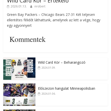
Wild Card Kör – Értékelő
2026.01.13.
nrobert
Green Bay Packers – Chicago Bears 27-31 Két teljesen
ellentétes félidőt láthattunk, amelynek az lett a vége, hogy
egy agyonnyert
Kommentek
Wild Card Kör – Beharangozó
2026.01.09.
Előszezon hangulat Minneapolisban
2026.01.06.