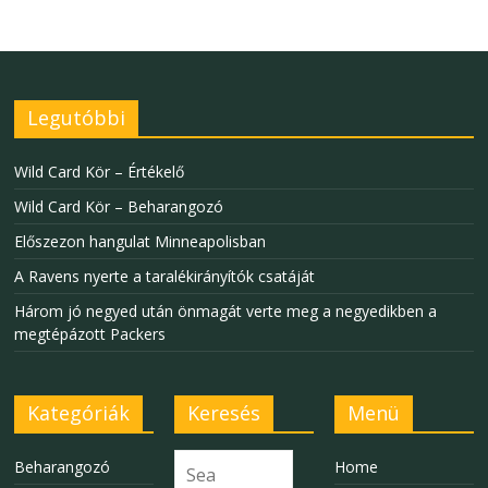
Legutóbbi
Wild Card Kör – Értékelő
Wild Card Kör – Beharangozó
Előszezon hangulat Minneapolisban
A Ravens nyerte a taralékirányítók csatáját
Három jó negyed után önmagát verte meg a negyedikben a
megtépázott Packers
Kategóriák
Keresés
Menü
Beharangozó
Home