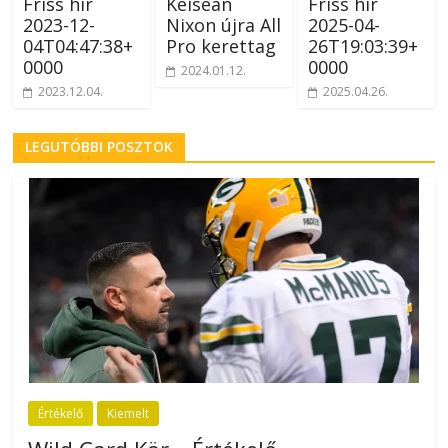
Friss hír
Keisean
Friss hír
2023-12-
Nixon újra All
2025-04-
04T04:47:38+
Pro kerettag
26T19:03:39+
0000
0000
2024.01.12.
2023.12.04.
2025.04.26.
LEGUTÓBBI POSZTOK
Értékelő
Kiemelt