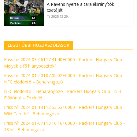
A Ravens nyerte a taralékirányítók
csatáját
2025.12.29.
LEGUTÓBBI HOZZÁSZÓLÁSOK
Friss hír 2024-03-06T17:41:40+0000 - Packers Hungary Club
-
Melyek a fő hiányposztok?
Friss hír 2024-01-20T07:05:02+0000 - Packers Hungary Club
-
NFC elődöntő – Beharangozó
NFC elődöntő – Beharangozó - Packers Hungary Club
-
NFC
Elődöntő – Értékelő
Friss hír 2024-01-14T12:53:53+0000 - Packers Hungary Club
-
Wild Card hét. Beharangozó
Friss hír 2024-01-07T13:16:16+0000 - Packers Hungary Club
-
18.hét Beharangozó