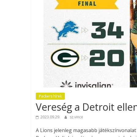
Packers hírek
Vereség a Detroit elle
2023.09.29.
sz.vince
A Lions jelenleg magasabb játékszínvonalat 