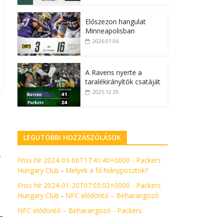
Előszezon hangulat
Minneapolisban
2026.01.06.
A Ravens nyerte a
taralékirányítók csatáját
2025.12.29.
LEGUTÓBBI HOZZÁSZÓLÁSOK
→
Friss hír 2024-03-06T17:41:40+0000 - Packers
Hungary Club
-
Melyek a fő hiányposztok?
Friss hír 2024-01-20T07:05:02+0000 - Packers
Hungary Club
-
NFC elődöntő – Beharangozó
NFC elődöntő – Beharangozó - Packers