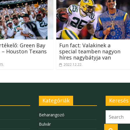
értékelő: Green Bay
Fun fact: Valakinek a
s – Houston Texans
special teamben nagyon
híres nagybátyja van
25.
2022.12.22.
Kategóriák
Keresés
Beharangozó
Bulvár