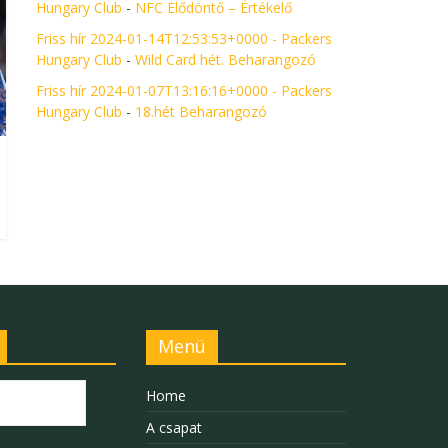
Hungary Club
-
NFC Elődöntő – Értékelő
Friss hír 2024-01-14T12:53:53+0000 - Packers
Hungary Club
-
Wild Card hét. Beharangozó
Friss hír 2024-01-07T13:16:16+0000 - Packers
Hungary Club
-
18.hét Beharangozó
Menü
Home
A csapat