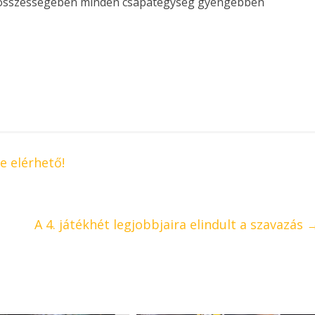
e összességében minden csapategység gyengébben
e elérhető!
A 4. játékhét legjobbjaira elindult a szavazás