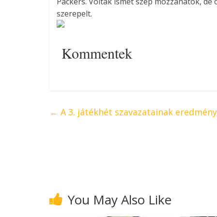
Packers. Voltak ismét szép mozzanatok, d
szerepelt.
Kommentek
←
A 3. játékhét szavazatainak eredmény
You May Also Like