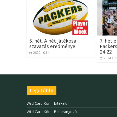
5. hét. A hét játékosa
7. hét 
szavazás eredménye
Packer
24-22
2022.10.14.
2024.10.
Legutóbbi
Wild Card Kör – Értékelő
Wild Card Kör – Beharangozó