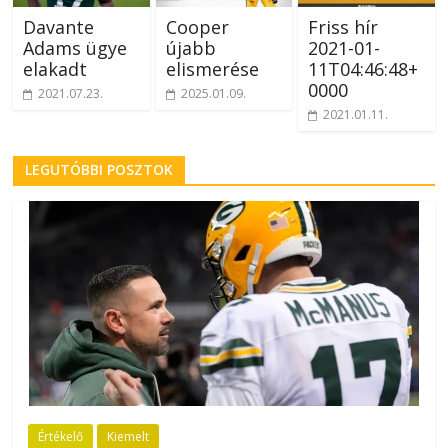
Davante
Cooper
Friss hír
Adams ügye
újabb
2021-01-
elakadt
elismerése
11T04:46:48+
0000
2021.07.23.
2025.01.09.
2021.01.11.
LEGUTÓBBI POSZTOK
Értékelő
Kiemelt