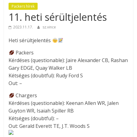
Packers hírek
11. heti sérültjelentés
2023.11.17.
sz.vince
Heti sérültjelentés
Packers
Kérdéses (questionable): Jaire Alexander CB, Rashan
Gary EDGE, Quay Walker LB
Kétséges (doubtful): Rudy Ford S
Out: –
Chargers
Kérdéses (questionable): Keenan Allen WR, Jalen
Guyton WR, Isaiah Spiller RB
Kétséges (doubtful): –
Out: Gerald Everett TE, J.T. Woods S