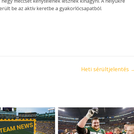
b négy meccset kénytelenek lesznek kihagyni. A helyükre
rült be az aktív keretbe a gyakorlócsapatból.
Heti sérültjelentés