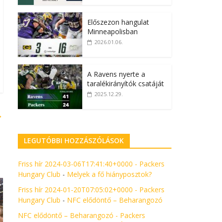
Előszezon hangulat
Minneapolisban
2026.01.06.
A Ravens nyerte a
taralékirányítók csatáját
2025.12.29.
→
LEGUTÓBBI HOZZÁSZÓLÁSOK
Friss hír 2024-03-06T17:41:40+0000 - Packers
Hungary Club
-
Melyek a fő hiányposztok?
Friss hír 2024-01-20T07:05:02+0000 - Packers
Hungary Club
-
NFC elődöntő – Beharangozó
NFC elődöntő – Beharangozó - Packers