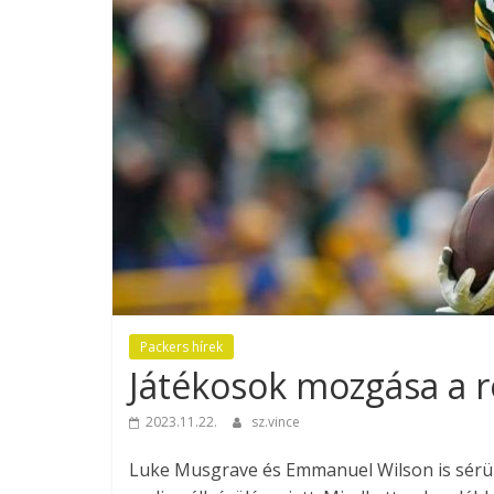
Packers hírek
Játékosok mozgása a 
2023.11.22.
sz.vince
Luke Musgrave és Emmanuel Wilson is sérültl