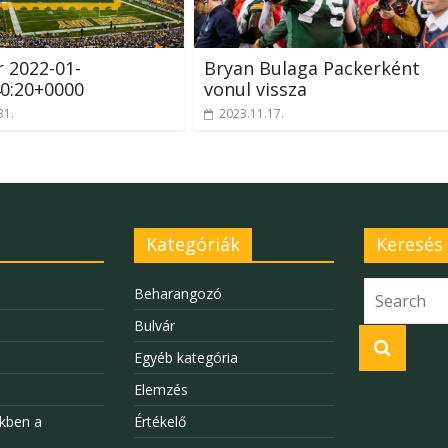
r 2022-01-
Bryan Bulaga Packerként
0:20+0000
vonul vissza
31.
2023.11.17.
Kategóriák
Keresés
Beharangozó
Bulvár
Egyéb kategória
Elemzés
kben a
Értékelő