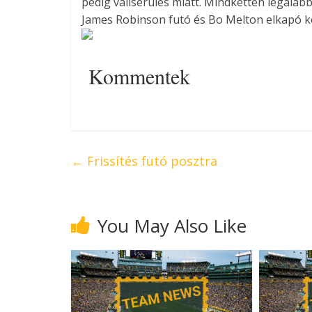
pedig vállsérülés miatt. Mindketten legaláb
James Robinson futó és Bo Melton elkapó ke
Kommentek
←
Frissítés futó posztra
You May Also Like