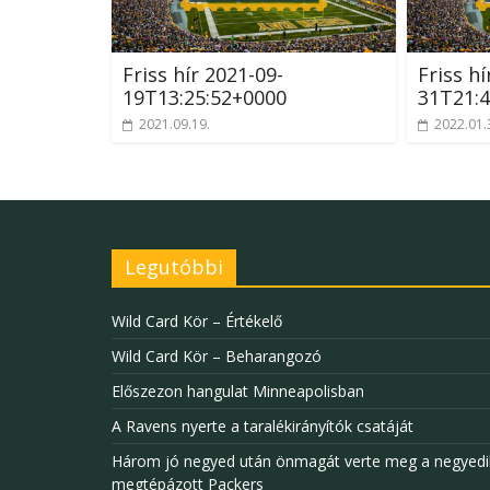
Friss hír 2021-09-
Friss hí
19T13:25:52+0000
31T21:4
2021.09.19.
2022.01.
Legutóbbi
Wild Card Kör – Értékelő
Wild Card Kör – Beharangozó
Előszezon hangulat Minneapolisban
A Ravens nyerte a taralékirányítók csatáját
Három jó negyed után önmagát verte meg a negyedi
megtépázott Packers