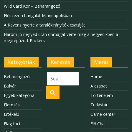
Wild Card Kör – Beharangozó
Előszezon hangulat Minneapolisban
A Ravens nyerte a taralékirányítók csatáját
Három jó negyed után önmagát verte meg a negyedikben a
megtépázott Packers
Kategóriák
Keresés
Menü
Beharangozó
Home
Bulvár
A csapat
Egyéb kategória
Történelem
Elemzés
Tudástár
Értékelő
Game center
Flag foci
Élő Chat