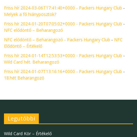
Friss hír 2024-03-06T17:41:40+0000 - Packers Hungary Club
-
Melyek a fő hiányposztok?
Friss hír 2024-01-20T07:05:02+0000 - Packers Hungary Club
-
NFC elődöntő – Beharangozó
NFC elődöntő – Beharangozó - Packers Hungary Club
-
NFC
Elődöntő – Értékelő
Friss hír 2024-01-14T12:53:53+0000 - Packers Hungary Club
-
Wild Card hét. Beharangozó
Friss hír 2024-01-07T13:16:16+0000 - Packers Hungary Club
-
18.hét Beharangozó
Legutóbbi
Wild Card Kör – Értékelő