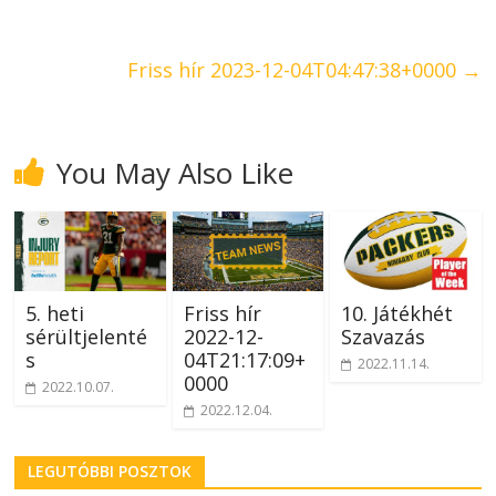
Friss hír 2023-12-04T04:47:38+0000
→
You May Also Like
5. heti
Friss hír
10. Játékhét
sérültjelenté
2022-12-
Szavazás
s
04T21:17:09+
2022.11.14.
0000
2022.10.07.
2022.12.04.
LEGUTÓBBI POSZTOK