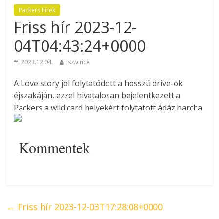
Packers hírek
Friss hír 2023-12-
04T04:43:24+0000
2023.12.04.
sz.vince
A Love story jól folytatódott a hosszú drive-ok
éjszakáján, ezzel hivatalosan bejelentkezett a
Packers a wild card helyekért folytatott ádáz harcba.
Kommentek
←
Friss hír 2023-12-03T17:28:08+0000