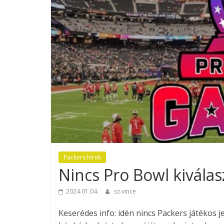
Packers hírek
Nincs Pro Bowl kiválas
2024.01.04.
sz.vince
Keserédes info: idén nincs Packers játékos j