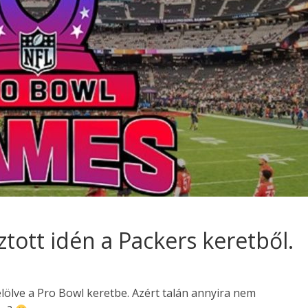
ztott idén a Packers keretből.
elölve a Pro Bowl keretbe. Azért talán annyira nem