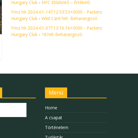
Hungary Club
-
NFC Elődöntő – Értékelő
Friss hír 2024-01-14T12:53:53+0000 - Packers
Hungary Club
-
Wild Card hét. Beharangozó
Friss hír 2024-01-07T13:16:16+0000 - Packers
Hungary Club
-
18.hét Beharangozó
Menü
Home
A csapat
Történelem
Tudástár