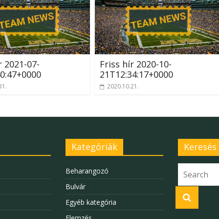
r 2021-07-
Friss hír 2020-10-
0:47+0000
21T12:34:17+0000
31.
2020.10.21.
Kategóriák
Keresés
Beharangozó
Bulvár
Egyéb kategória
Elemzés