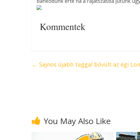
bánkódunk érte ha a rájátszasba jutunk ug
Kommentek
←
Sajnos újabb taggal bővült az égi Lo
You May Also Like