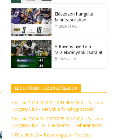
Előszezon hangulat
Minneapolisban
2026.01.06.
A Ravens nyerte a
taralékirányítók csatáját
2025.12.29.
LEGUTÓBBI HOZZÁSZÓLÁSOK
→
Friss hír 2024-03-06T17:41:40+0000 - Packers
Hungary Club
-
Melyek a fő hiányposztok?
Friss hír 2024-01-20T07:05:02+0000 - Packers
Hungary Club
-
NFC elődöntő – Beharangozó
NFC elődöntő – Beharangozó - Packers