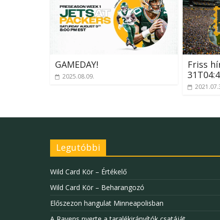
GAMEDAY!
Friss hí
31T04:4
2025.08.09.
2021.07.
Legutóbbi
Wild Card Kör – Értékelő
Wild Card Kör – Beharangozó
Előszezon hangulat Minneapolisban
A Ravens nyerte a taralékirányítók csatáját