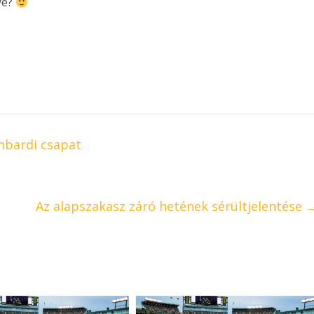
ye?
mbardi csapat
Az alapszakasz záró hetének sérültjelentése