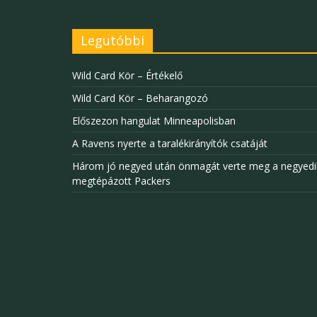
Legutóbbi
Wild Card Kör – Értékelő
Wild Card Kör – Beharangozó
Előszezon hangulat Minneapolisban
A Ravens nyerte a taralékirányítók csatáját
Három jó negyed után önmagát verte meg a negyedi
megtépázott Packers