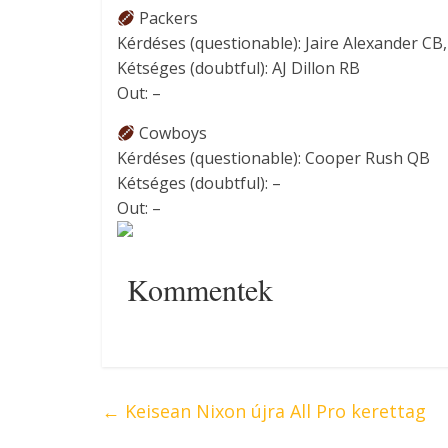
Packers
Kérdéses (questionable): Jaire Alexander C
Kétséges (doubtful): AJ Dillon RB
Out: –
Cowboys
Kérdéses (questionable): Cooper Rush QB
Kétséges (doubtful): –
Out: –
Kommentek
←
Keisean Nixon újra All Pro kerettag