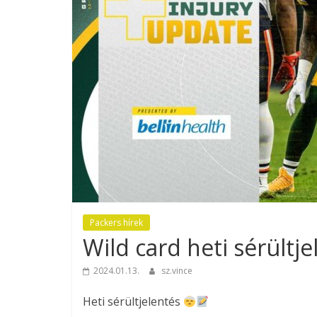
Packers hírek
Wild card heti sérültje
2024.01.13.
sz.vince
Heti sérültjelentés