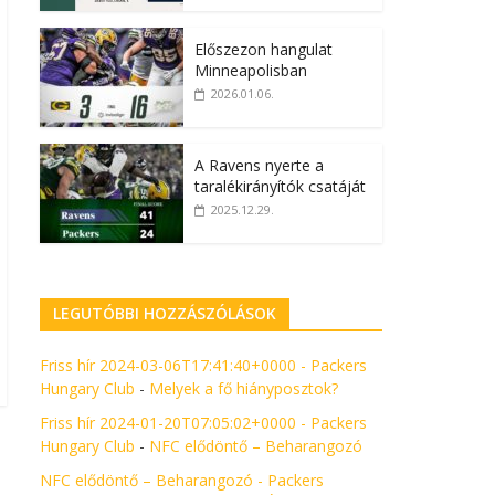
Előszezon hangulat
Minneapolisban
2026.01.06.
A Ravens nyerte a
taralékirányítók csatáját
2025.12.29.
LEGUTÓBBI HOZZÁSZÓLÁSOK
Friss hír 2024-03-06T17:41:40+0000 - Packers
Hungary Club
-
Melyek a fő hiányposztok?
Friss hír 2024-01-20T07:05:02+0000 - Packers
Hungary Club
-
NFC elődöntő – Beharangozó
NFC elődöntő – Beharangozó - Packers