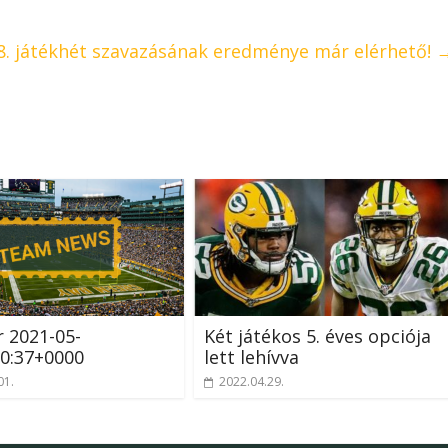
8. játékhét szavazásának eredménye már elérhető!
r 2021-05-
Két játékos 5. éves opciója
0:37+0000
lett lehívva
01.
2022.04.29.