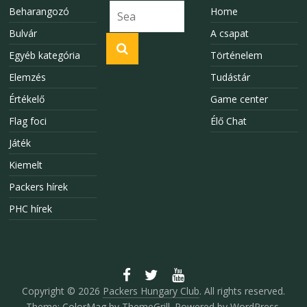
Beharangozó
Home
Bulvár
A csapat
Egyéb kategória
Történelem
Elemzés
Tudástár
Értékelő
Game center
Flag foci
Élő Chat
Játék
Kiemelt
Packers hírek
PHC hírek
Copyright © 2026
Packers Hungary Club
. All rights reserved.
Theme:
ColorMag
by ThemeGrill. Powered by
WordPress
.