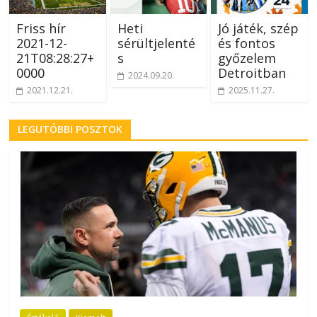
Friss hír
Heti
Jó játék, szép
2021-12-
sérültjelenté
és fontos
21T08:28:27+
s
győzelem
0000
Detroitban
2024.09.20.
2021.12.21.
2025.11.27.
LEGUTÓBBI POSZTOK