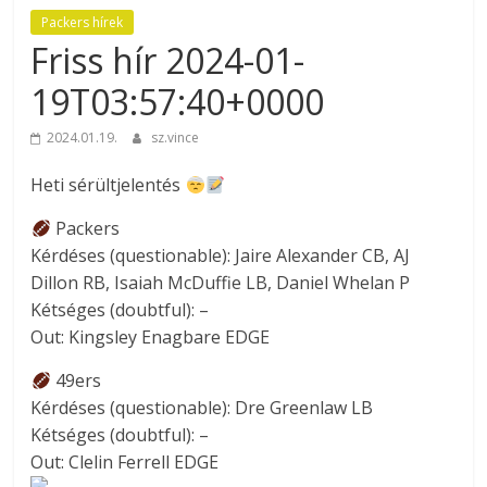
Packers hírek
Friss hír 2024-01-
19T03:57:40+0000
2024.01.19.
sz.vince
Heti sérültjelentés
Packers
Kérdéses (questionable): Jaire Alexander CB, AJ
Dillon RB, Isaiah McDuffie LB, Daniel Whelan P
Kétséges (doubtful): –
Out: Kingsley Enagbare EDGE
49ers
Kérdéses (questionable): Dre Greenlaw LB
Kétséges (doubtful): –
Out: Clelin Ferrell EDGE