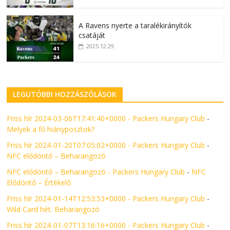
A Ravens nyerte a taralékirányítók
csatáját
2025.12.29.
LEGUTÓBBI HOZZÁSZÓLÁSOK
Friss hír 2024-03-06T17:41:40+0000 - Packers Hungary Club
-
Melyek a fő hiányposztok?
Friss hír 2024-01-20T07:05:02+0000 - Packers Hungary Club
-
NFC elődöntő – Beharangozó
NFC elődöntő – Beharangozó - Packers Hungary Club
-
NFC
Elődöntő – Értékelő
Friss hír 2024-01-14T12:53:53+0000 - Packers Hungary Club
-
Wild Card hét. Beharangozó
Friss hír 2024-01-07T13:16:16+0000 - Packers Hungary Club
-