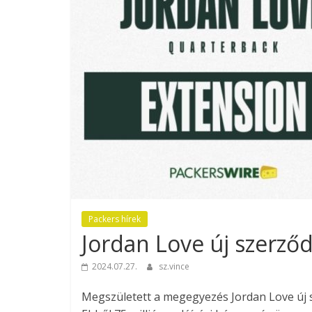
Packers hírek
Jordan Love új szerző
2024.07.27.
sz.vince
Megszületett a megegyezés Jordan Love új sz