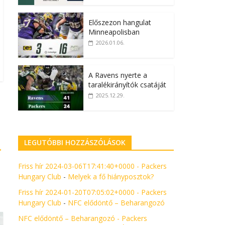
Előszezon hangulat
Minneapolisban
2026.01.06.
A Ravens nyerte a
taralékirányítók csatáját
2025.12.29.
LEGUTÓBBI HOZZÁSZÓLÁSOK
→
Friss hír 2024-03-06T17:41:40+0000 - Packers
Hungary Club
-
Melyek a fő hiányposztok?
Friss hír 2024-01-20T07:05:02+0000 - Packers
Hungary Club
-
NFC elődöntő – Beharangozó
NFC elődöntő – Beharangozó - Packers