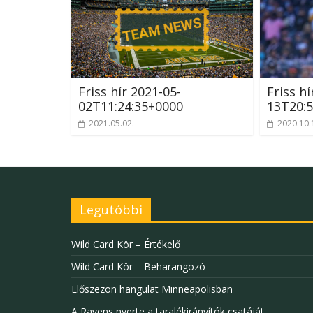
Friss hír 2021-05-
Friss hí
02T11:24:35+0000
13T20:5
2021.05.02.
2020.10.
Legutóbbi
Wild Card Kör – Értékelő
Wild Card Kör – Beharangozó
Előszezon hangulat Minneapolisban
A Ravens nyerte a taralékirányítók csatáját