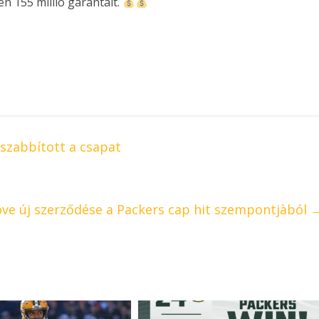
en 155 millió garantált.
szabbított a csapat
ove új szerződése a Packers cap hit szempontjàból