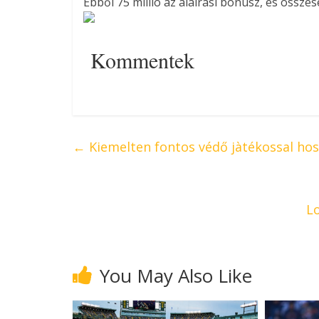
Ebből 75 millió az aláírási bónusz, és összes
Kommentek
←
Kiemelten fontos védő jàtékossal hos
L
You May Also Like