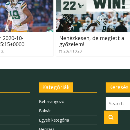
r 2020-10-
Nehézkesen, de meglett a
5:15+0000
győzelem!
13.
2024.10.20.
Kategóriák
Keresés
Beharangozó
Bulvár
Egyéb kategória
Elemzés