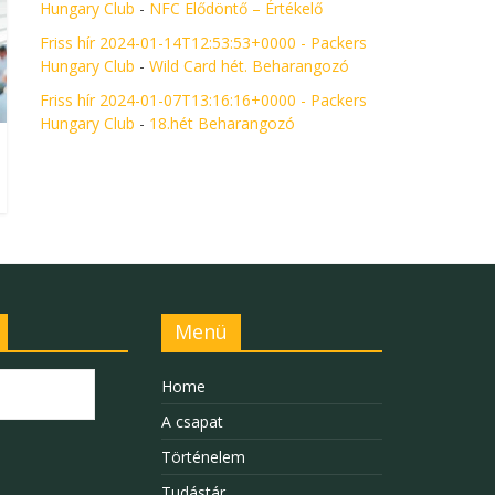
Hungary Club
-
NFC Elődöntő – Értékelő
Friss hír 2024-01-14T12:53:53+0000 - Packers
Hungary Club
-
Wild Card hét. Beharangozó
Friss hír 2024-01-07T13:16:16+0000 - Packers
Hungary Club
-
18.hét Beharangozó
Menü
Home
A csapat
Történelem
Tudástár