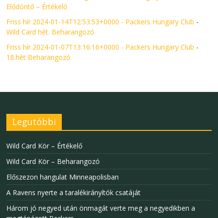
Elődöntő – Értékelő
Friss hír 2024-01-14T12:53:53+0000 - Packers Hungary Club
-
Wild Card hét. Beharangozó
Friss hír 2024-01-07T13:16:16+0000 - Packers Hungary Club
-
18.hét Beharangozó
Legutóbbi
Wild Card Kör – Értékelő
Wild Card Kör – Beharangozó
Előszezon hangulat Minneapolisban
A Ravens nyerte a taralékirányítók csatáját
Három jó negyed után önmagát verte meg a negyedikben a