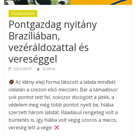
Packers hírek
Pontgazdag nyitány
Brazíliában,
vezéráldozattal és
vereséggel
2024.09.07.
sz.vince
Az idény eleji forma látszott a labda mindkét
oldalán a szezon első meccsén. Bár a támadósor
sok pontot tett fel, sokszor döcögött a játék, a
védelem meg még több pontot nyelt be, hiába
szerzett három labdát. Ráadásul rengeteg volt a
büntetés is, így hiába volt végig szoros a meccs,
vereség lett a vége.