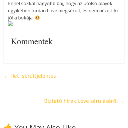
Ennél sokkal nagyobb baj, hogy az utolsó playek
egyikében Jordan Love megsérült, és nem nézett ki
jól a bokája.
Kommentek
←
Heti sérültjelentés
Bíztató hírek Love sérüléséről
→
You May Also Like