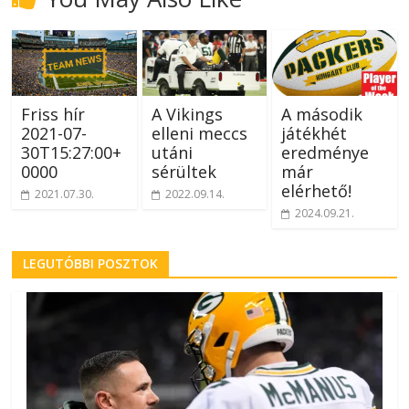
Friss hír
A Vikings
A második
2021-07-
elleni meccs
játékhét
30T15:27:00+
utáni
eredménye
0000
sérültek
már
elérhető!
2021.07.30.
2022.09.14.
2024.09.21.
LEGUTÓBBI POSZTOK