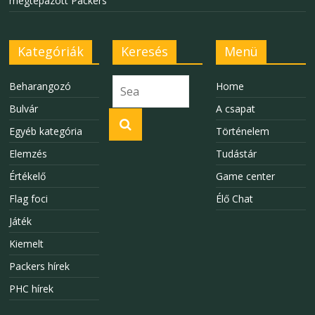
megtépázott Packers
Kategóriák
Keresés
Menü
Beharangozó
Home
Bulvár
A csapat
Egyéb kategória
Történelem
Elemzés
Tudástár
Értékelő
Game center
Flag foci
Élő Chat
Játék
Kiemelt
Packers hírek
PHC hírek