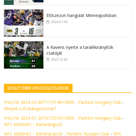
Előszezon hangulat Minneapolisban
2026.01.06.
A Ravens nyerte a taralékirányítók
csatáját
2025.12.29.
LEGUTÓBBI HOZZÁSZÓLÁSOK
Friss hír 2024-03-06T17:41:40+0000 - Packers Hungary Club
-
Melyek a fő hiányposztok?
Friss hír 2024-01-20T07:05:02+0000 - Packers Hungary Club
-
NFC elődöntő – Beharangozó
NFC elődöntő – Beharangozó - Packers Hungary Club
-
NFC