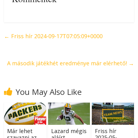
←
Friss hír 2024-09-17T07:05:09+0000
A második játékhét eredménye már elérhető!
→
You May Also Like
Már lehet
Lazard mégis
Friss hír
szavazni az
aláírt
2025-05-