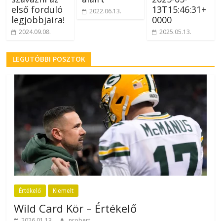
első forduló
13T15:46:31+
2022.06.13.
legjobbjaira!
0000
2024.09.08.
2025.05.13.
LEGUTÓBBI POSZTOK
Értékelő
Kiemelt
Wild Card Kör – Értékelő
2026.01.13.
nrobert