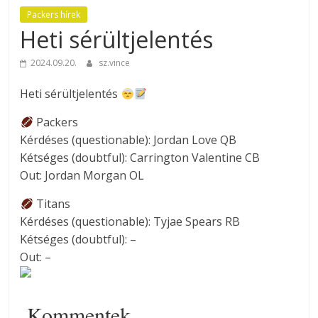
Packers hírek
Heti sérültjelentés
2024.09.20.
sz.vince
Heti sérültjelentés
Packers
Kérdéses (questionable): Jordan Love QB
Kétséges (doubtful): Carrington Valentine CB
Out: Jordan Morgan OL
Titans
Kérdéses (questionable): Tyjae Spears RB
Kétséges (doubtful): –
Out: –
Kommentek