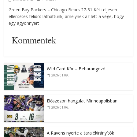
Green Bay Packers – Chicago Bears 27-31 Két teljesen
ellentétes félidőt láthattunk, amelynek az lett a vége, hogy
egy agyonnyert
Kommentek
Wild Card Kör – Beharangozó
2026.01.09.
Előszezon hangulat Minneapolisban
2026.01.06.
A Ravens nyerte a taralékirányítók