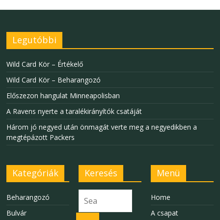
Legutóbbi
Wild Card Kör – Értékelő
Wild Card Kör – Beharangozó
Előszezon hangulat Minneapolisban
A Ravens nyerte a taralékirányítók csatáját
Három jó negyed után önmagát verte meg a negyedikben a
megtépázott Packers
Kategóriák
Keresés
Menü
Beharangozó
Home
Bulvár
A csapat