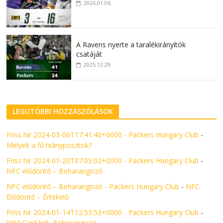
2026.01.06.
A Ravens nyerte a taralékirányítók
csatáját
2025.12.29.
LEGUTÓBBI HOZZÁSZÓLÁSOK
Friss hír 2024-03-06T17:41:40+0000 - Packers Hungary Club
-
Melyek a fő hiányposztok?
Friss hír 2024-01-20T07:05:02+0000 - Packers Hungary Club
-
NFC elődöntő – Beharangozó
NFC elődöntő – Beharangozó - Packers Hungary Club
-
NFC
Elődöntő – Értékelő
Friss hír 2024-01-14T12:53:53+0000 - Packers Hungary Club
-
Wild Card hét. Beharangozó