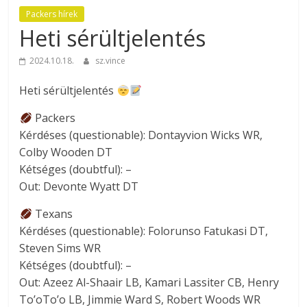
Packers hírek
Heti sérültjelentés
2024.10.18.
sz.vince
Heti sérültjelentés
Packers
Kérdéses (questionable): Dontayvion Wicks WR,
Colby Wooden DT
Kétséges (doubtful): –
Out: Devonte Wyatt DT
Texans
Kérdéses (questionable): Folorunso Fatukasi DT,
Steven Sims WR
Kétséges (doubtful): –
Out: Azeez Al-Shaair LB, Kamari Lassiter CB, Henry
To’oTo’o LB, Jimmie Ward S, Robert Woods WR