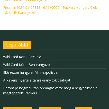
Friss hír 2024-01-07T13:16:16+0000 - Packers Hungary Club
-
18.hét Beharangozó
Legutóbbi
Wild Card Kör – Értékelő
Wild Card Kör – Beharangozó
Előszezon hangulat Minneapolisban
A Ravens nyerte a taralékirányítók csatáját
Három jó negyed után önmagát verte meg a negyedikben a
megtépázott Packers