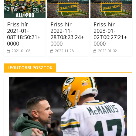
Friss hír
Friss hír
Friss hír
2021-01-
2022-11-
2023-01-
08T18:50:21+
28T08:23:24+
02T00:27:21+
0000
0000
0000
2021.01.08.
2022.11.28.
2023.01.02.
LEGUTÓBBI POSZTOK