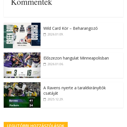
Kommentek
Wild Card Kör – Beharangozó
2026.01.09.
Előszezon hangulat Minneapolisban
2026.01.06.
A Ravens nyerte a taralékirányítók
csatáját
2025.12.29.
LEGUTÓBBI HOZZÁSZÓLÁSOK