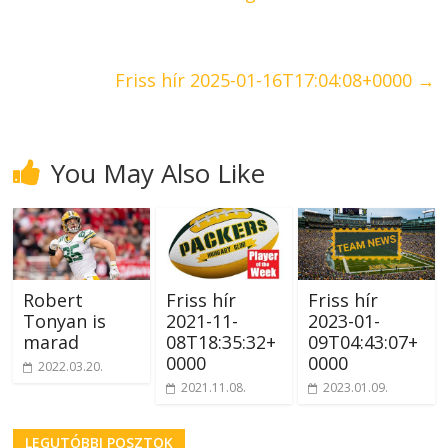
Friss hír 2025-01-16T17:04:08+0000
→
You May Also Like
Robert
Friss hír
Friss hír
Tonyan is
2021-11-
2023-01-
marad
08T18:35:32+
09T04:43:07+
0000
0000
2022.03.20.
2021.11.08.
2023.01.09.
LEGUTÓBBI POSZTOK