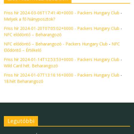
Friss hír 2024-03-06T17:41:40+0000 - Packers Hungary Club
-
Melyek a fő hiányposztok?
Friss hír 2024-01-20T07:05:02+0000 - Packers Hungary Club
-
NFC elődöntő – Beharangozó
NFC elődöntő – Beharangozó - Packers Hungary Club
-
NFC
Elődöntő – Értékelő
Friss hír 2024-01-14T12:53:53+0000 - Packers Hungary Club
-
Wild Card hét. Beharangozó
Friss hír 2024-01-07T13:16:16+0000 - Packers Hungary Club
-
18.hét Beharangozó
Legutóbbi