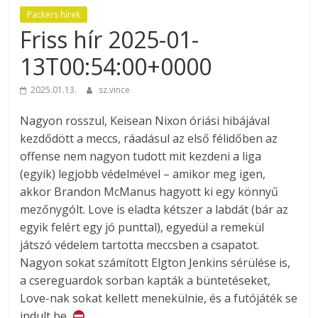
Packers hírek
Friss hír 2025-01-
13T00:54:00+0000
2025.01.13.
sz.vince
Nagyon rosszul, Keisean Nixon óriási hibájával
kezdődött a meccs, ráadásul az első félidőben az
offense nem nagyon tudott mit kezdeni a liga
(egyik) legjobb védelmével – amikor meg igen,
akkor Brandon McManus hagyott ki egy könnyű
mezőnygólt. Love is eladta kétszer a labdát (bár az
egyik felért egy jó punttal), egyedül a remekül
játszó védelem tartotta meccsben a csapatot.
Nagyon sokat számított Elgton Jenkins sérülése is,
a csereguardok sorban kapták a büntetéseket,
Love-nak sokat kellett menekülnie, és a futójáték se
indult be.