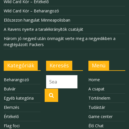
Wild Card Kör – Értékelő
Wild Card Kör – Beharangozó
Előszezon hangulat Minneapolisban
A Ravens nyerte a taralékirányítók csatáját
Három jó negyed után önmagát verte meg a negyedikben a
megtépázott Packers
Kategóriák
Keresés
Menü
Beharangozó
Home
Bulvár
A csapat
Egyéb kategória
Történelem
Elemzés
Tudástár
Értékelő
Game center
Flag foci
Élő Chat