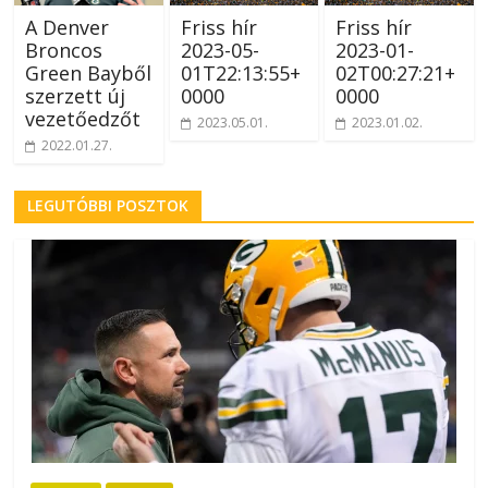
A Denver
Friss hír
Friss hír
Broncos
2023-05-
2023-01-
Green Bayből
01T22:13:55+
02T00:27:21+
szerzett új
0000
0000
vezetőedzőt
2023.05.01.
2023.01.02.
2022.01.27.
LEGUTÓBBI POSZTOK