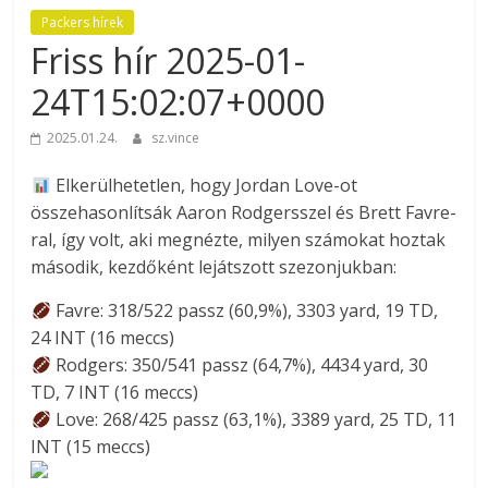
Packers hírek
Friss hír 2025-01-
24T15:02:07+0000
2025.01.24.
sz.vince
Elkerülhetetlen, hogy Jordan Love-ot
összehasonlítsák Aaron Rodgersszel és Brett Favre-
ral, így volt, aki megnézte, milyen számokat hoztak
második, kezdőként lejátszott szezonjukban:
Favre: 318/522 passz (60,9%), 3303 yard, 19 TD,
24 INT (16 meccs)
Rodgers: 350/541 passz (64,7%), 4434 yard, 30
TD, 7 INT (16 meccs)
Love: 268/425 passz (63,1%), 3389 yard, 25 TD, 11
INT (15 meccs)