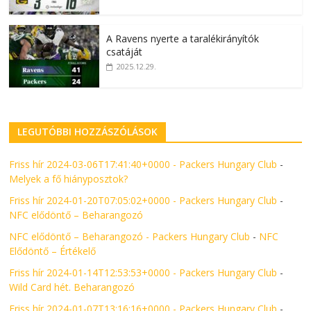
A Ravens nyerte a taralékirányítók
csatáját
2025.12.29.
LEGUTÓBBI HOZZÁSZÓLÁSOK
Friss hír 2024-03-06T17:41:40+0000 - Packers Hungary Club
-
Melyek a fő hiányposztok?
Friss hír 2024-01-20T07:05:02+0000 - Packers Hungary Club
-
NFC elődöntő – Beharangozó
NFC elődöntő – Beharangozó - Packers Hungary Club
-
NFC
Elődöntő – Értékelő
Friss hír 2024-01-14T12:53:53+0000 - Packers Hungary Club
-
Wild Card hét. Beharangozó
Friss hír 2024-01-07T13:16:16+0000 - Packers Hungary Club
-