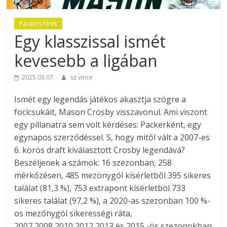
Packers hírek
Egy klasszissal ismét
kevesebb a ligában
2025.03.07.
sz.vince
Ismét egy legendás játékos akasztja szögre a
focicsukáit, Mason Crosby visszavonul. Ami viszont
egy pillanatra sem volt kérdéses: Packerként, egy
egynapos szerződéssel. S, hogy mitől vált a 2007-es
6. körös draft kiválasztott Crosby legendává?
Beszéljenek a számok: 16 szezonban, 258
mérkőzésen, 485 mezönygól kísérletből 395 sikeres
találat (81,3 %), 753 extrapont kísérletböl 733
sikeres találat (97,2 %), a 2020-as szezonban 100 %-
os mezőnygól sikerességi ràta,
2007,2008,2010,2012,2013 és 2015 -ös szezonokban