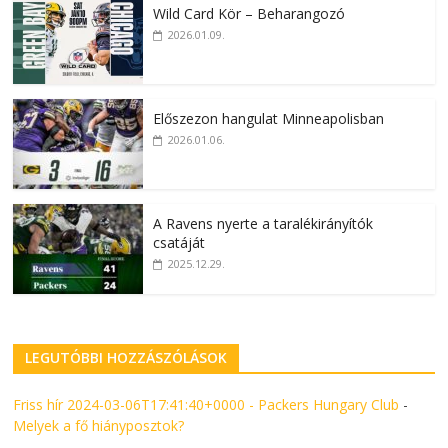
Wild Card Kör – Beharangozó
2026.01.09.
Előszezon hangulat Minneapolisban
2026.01.06.
A Ravens nyerte a taralékirányítók
csatáját
2025.12.29.
LEGUTÓBBI HOZZÁSZÓLÁSOK
Friss hír 2024-03-06T17:41:40+0000 - Packers Hungary Club
-
Melyek a fő hiányposztok?