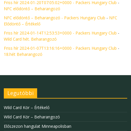
Friss hír 2024-01-20T07:05:02+0000 - Packers Hungary Club
-
NFC elődöntő – Beharangozó
NFC elődöntő – Beharangozó - Packers Hungary Club
-
NFC
Elődöntő – Értékelő
Friss hír 2024-01-14T12:53:53+0000 - Packers Hungary Club
-
Wild Card hét. Beharangozó
Friss hír 2024-01-07T13:16:16+0000 - Packers Hungary Club
-
18.hét Beharangozó
Legutóbbi
Wild Card Kör – Értékelő
Wild Card Kör – Beharangozó
Előszezon hangulat Minneapolisban