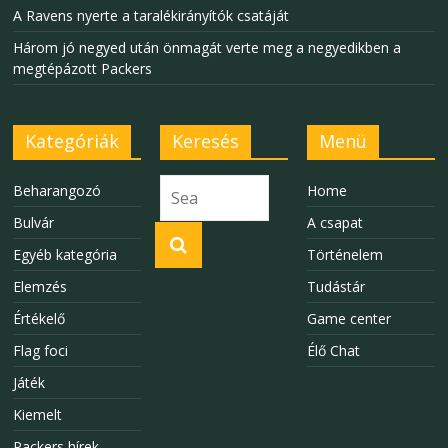
A Ravens nyerte a taralékirányítók csatáját
Három jó negyed után önmagát verte meg a negyedikben a
megtépázott Packers
Kategóriák
Keresés
Menü
Beharangozó
Home
Bulvár
A csapat
Egyéb kategória
Történelem
Elemzés
Tudástár
Értékelő
Game center
Flag foci
Élő Chat
Játék
Kiemelt
Packers hírek