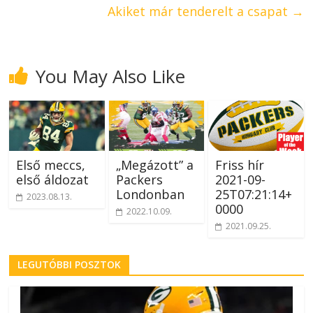
Akiket már tenderelt a csapat
→
You May Also Like
Első meccs,
„Megázott” a
Friss hír
első áldozat
Packers
2021-09-
Londonban
25T07:21:14+
2023.08.13.
0000
2022.10.09.
2021.09.25.
LEGUTÓBBI POSZTOK