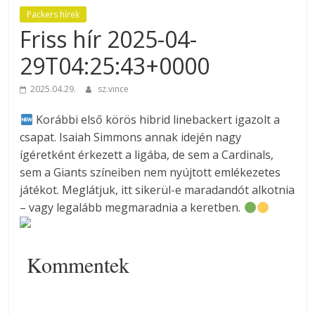
Packers hírek
Friss hír 2025-04-
29T04:25:43+0000
2025.04.29.
sz.vince
Korábbi első körös hibrid linebackert igazolt a
csapat. Isaiah Simmons annak idején nagy
ígéretként érkezett a ligába, de sem a Cardinals,
sem a Giants színeiben nem nyújtott emlékezetes
játékot. Meglátjuk, itt sikerül-e maradandót alkotnia
– vagy legalább megmaradnia a keretben.
Kommentek