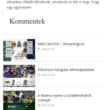
ellentétes félidőt láthattunk, amelynek az lett a vége, hogy
egy agyonnyert
Kommentek
Wild Card Kör – Beharangozó
2026.01.09.
Előszezon hangulat Minneapolisban
2026.01.06.
A Ravens nyerte a taralékirányítók
csatáját
2025.12.29.