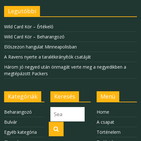
Legutóbbi
Wild Card Kör – Értékelő
Wild Card Kör – Beharangozó
Előszezon hangulat Minneapolisban
A Ravens nyerte a taralékirányítók csatáját
Három jó negyed után önmagát verte meg a negyedikben a
megtépázott Packers
Kategóriák
Keresés
Menü
Beharangozó
Home
Bulvár
A csapat
Egyéb kategória
Történelem