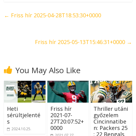
←
Friss hír 2025-04-28T18:53:30+0000
Friss hír 2025-05-13T15:46:31+0000
→
You May Also Like
Heti
Friss hír
Thriller utáni
sérültjelenté
2021-07-
győzelem
s
27T20:07:52+
Cincinnatibe
0000
n: Packers 25
2024.10.25.
: 22 Bengals
2021.07.27.