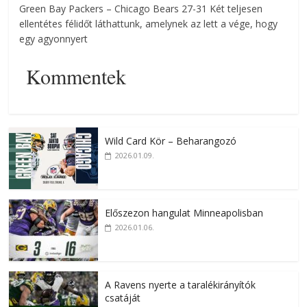
Green Bay Packers – Chicago Bears 27-31 Két teljesen
ellentétes félidőt láthattunk, amelynek az lett a vége, hogy
egy agyonnyert
Kommentek
Wild Card Kör – Beharangozó
2026.01.09.
Előszezon hangulat Minneapolisban
2026.01.06.
A Ravens nyerte a taralékirányítók
csatáját