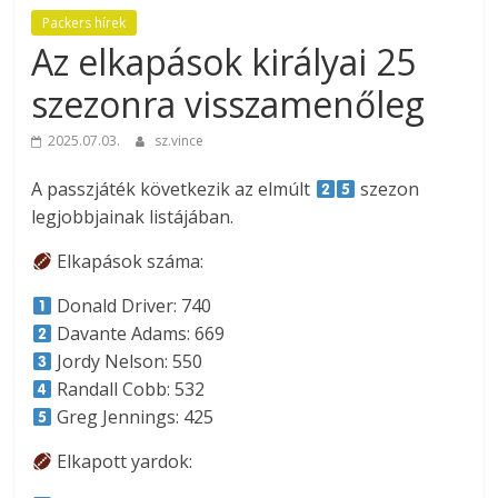
Packers hírek
Az elkapások királyai 25
szezonra visszamenőleg
2025.07.03.
sz.vince
A passzjáték következik az elmúlt
szezon
legjobbjainak listájában.
Elkapások száma:
Donald Driver: 740
Davante Adams: 669
Jordy Nelson: 550
Randall Cobb: 532
Greg Jennings: 425
Elkapott yardok: