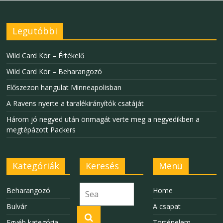
Legutóbbi
Wild Card Kör – Értékelő
Wild Card Kör – Beharangozó
Előszezon hangulat Minneapolisban
A Ravens nyerte a taralékirányítók csatáját
Három jó negyed után önmagát verte meg a negyedikben a
megtépázott Packers
Kategóriák
Keresés
Menü
Beharangozó
Home
Bulvár
A csapat
Egyéb kategória
Történelem