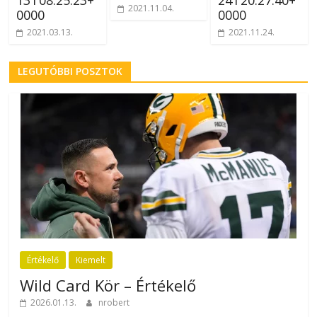
13T08:25:23+
24T20:27:40+
2021.11.04.
0000
0000
2021.03.13.
2021.11.24.
LEGUTÓBBI POSZTOK
Értékelő
Kiemelt
Wild Card Kör – Értékelő
2026.01.13.
nrobert