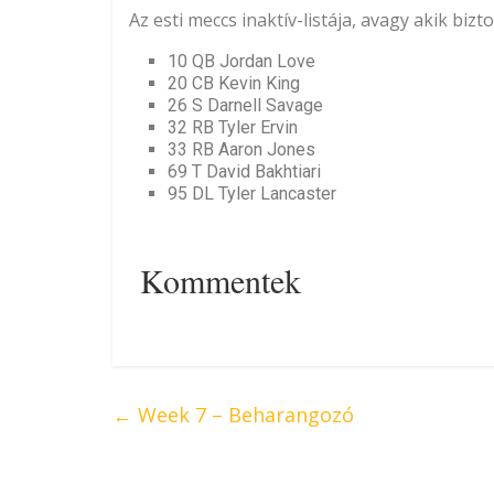
Az esti meccs inaktív-listája, avagy akik bi
10 QB Jordan Love
20 CB Kevin King
26 S Darnell Savage
32 RB Tyler Ervin
33 RB Aaron Jones
69 T David Bakhtiari
95 DL Tyler Lancaster
Kommentek
←
Week 7 – Beharangozó