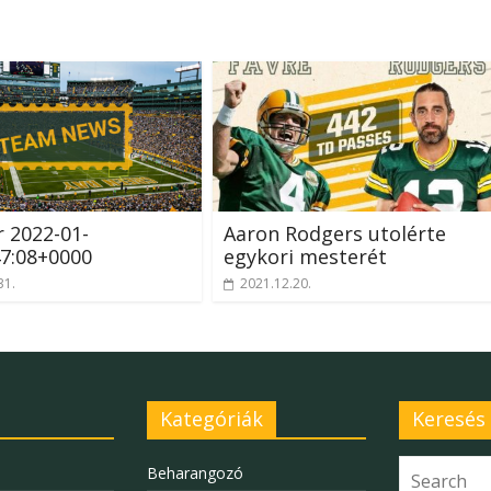
r 2022-01-
Aaron Rodgers utolérte
7:08+0000
egykori mesterét
31.
2021.12.20.
Kategóriák
Keresés
Beharangozó