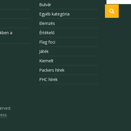
Bulvár
Egyéb kategória
Elemzés
kben a
Értékelő
Flag foci
Játék
Kiemelt
Packers hírek
PHC hírek
served.
ess
.