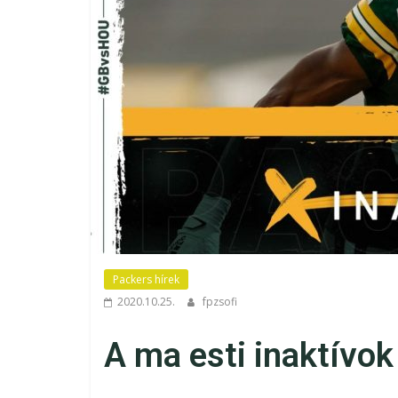
Packers hírek
2020.10.25.
fpzsofi
A ma esti inaktívok