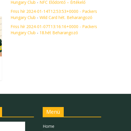
Hungary Club
-
NFC Elődöntő – Értékelő
Friss hír 2024-01-14T12:53:53+0000 - Packers
Hungary Club
-
Wild Card hét. Beharangozó
Friss hír 2024-01-07T13:16:16+0000 - Packers
Hungary Club
-
18.hét Beharangozó
Menü
Home