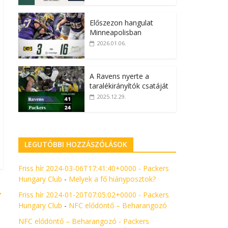
Előszezon hangulat
Minneapolisban
2026.01.06.
A Ravens nyerte a
taralékirányítók csatáját
2025.12.29.
LEGUTÓBBI HOZZÁSZÓLÁSOK
Friss hír 2024-03-06T17:41:40+0000 - Packers
Hungary Club
-
Melyek a fő hiányposztok?
→
Friss hír 2024-01-20T07:05:02+0000 - Packers
Hungary Club
-
NFC elődöntő – Beharangozó
NFC elődöntő – Beharangozó - Packers