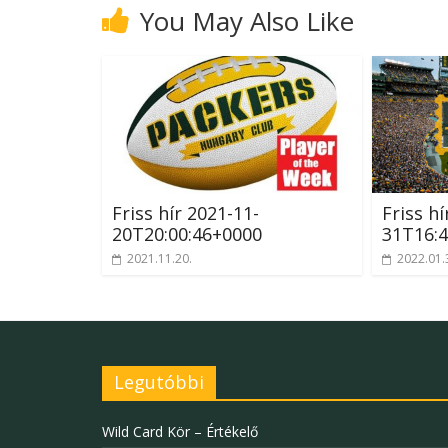
You May Also Like
Friss hír 2021-11-
Friss hí
20T20:00:46+0000
31T16:4
2021.11.20.
2022.01.
Legutóbbi
Wild Card Kör – Értékelő