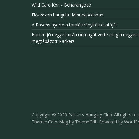
Wild Card Kör – Beharangozó
Előszezon hangulat Minneapolisban
A Ravens nyerte a taralékirányítók csatáját
Három jó negyed után önmagát verte meg a negyedi
megtépázott Packers
Copyright © 2026
Packers Hungary Club
. All rights re
Theme:
ColorMag
by ThemeGrill. Powered by
WordPr